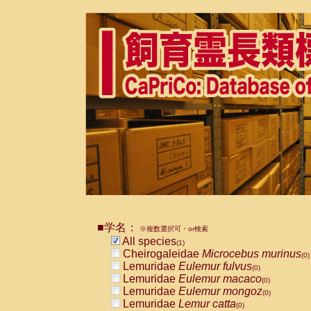
■学名：
※複数選択可・or検索
All species
(1)
Cheirogaleidae
Microcebus murinus
(0)
Lemuridae
Eulemur fulvus
(0)
Lemuridae
Eulemur macaco
(0)
Lemuridae
Eulemur mongoz
(0)
Lemuridae
Lemur catta
(0)