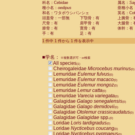
科名：Cebidae
Cebidae
Saguinus midas
属名：
Sa
(0)
種小名：
oedipus
亜種小名
Cebidae
Saguinus mystax
(0)
和名：ワタボウシパンシェ
英名：Cotto
Cebidae
Saguinus nigricollis
(0)
頭蓋骨：一部無
下顎骨：有
上腕骨：
Cebidae
Saguinus oedipus
(1)
尺骨：有
肩甲骨：有
大腿骨：
Cebidae
Saguinus weddelli
(0)
腓骨：有
寛骨：有
体幹：有
Cebidae
Saguinus
spp.
(0)
手：有
足：有
Cebidae
Aotus trivirgatus
(0)
Cebidae
Cebus albifrons
1 件中 1 件から 1 件を表示中
(0)
Cebidae
Cebus apella
(0)
Cebidae
Cebus capucinus
(0)
■学名：
Cebidae
Cebus nigrivittatus
※複数選択可・or検索
(0)
Cebidae
Cebus
spp.
All species
(0)
(1)
Cebidae
Saimiri boliviensis
Cheirogaleidae
Microcebus murinus
(0)
(0)
Cebidae
Saimiri sciureus
Lemuridae
Eulemur fulvus
(0)
(0)
Atelidae
Alouatta caraya
Lemuridae
Eulemur macaco
(0)
(0)
Atelidae
Alouatta fusca
Lemuridae
Eulemur mongoz
(0)
(0)
Atelidae
Alouatta seniculus
Lemuridae
Lemur catta
(0)
(0)
Atelidae
Alouatta
spp.
Lemuridae
Varecia variegata
(0)
(0)
Atelidae
Ateles belzebuth
Galagidae
Galago senegalensis
(0)
(0)
Atelidae
Ateles geoffroyi
Galagidae
Galago demidovii
(0)
(0)
Atelidae
Ateles paniscus
Galagidae
Otolemur crassicaudatus
(0)
(0)
Atelidae
Ateles
spp.
Galagidae
Galagidae
spp.
(0)
(0)
Atelidae
Lagothrix lagothricha
Loridae
Loris tardigradus
(0)
(0)
Atelidae
Lagothrix lagothricha cana
Loridae
Nycticebus coucang
(0)
(0)
Pitheciidae
Cacajao calvus rubicundu
Loridae
Nycticebus pygmaeus
(0)