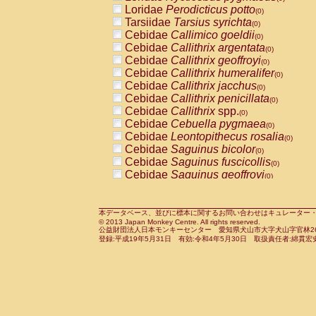
Pitheciidae
Callicebus cupreus
Loridae
Perodicticus potto
(0)
(0)
Pitheciidae
Callicebus donacophilus
Tarsiidae
Tarsius syrichta
(0
(0)
Pitheciidae
Callicebus moloch
Cebidae
Callimico goeldii
(0)
(0)
Pitheciidae
Callicebus torquatus
Cebidae
Callithrix argentata
(0)
(0)
Pitheciidae
Callicebus
spp.
Cebidae
Callithrix geoffroyi
(0)
(0)
Pitheciidae
Chiropotes satanas
Cebidae
Callithrix humeralifer
(0)
(0)
Pitheciidae
Pithecia monachus
Cebidae
Callithrix jacchus
(0)
(0)
Pitheciidae
Pithecia pithecia
Cebidae
Callithrix penicillata
(0)
(0)
Cercopithecidae
Cercocebus agilis
Cebidae
Callithrix
spp.
(0)
(0)
Cercopithecidae
Cercocebus galeritus
Cebidae
Cebuella pygmaea
(0)
Cercopithecidae
Cercocebus torquatu
Cebidae
Leontopithecus rosalia
(0)
Cercopithecidae
Cercocebus torquatus
Cebidae
Saguinus bicolor
(0)
Cercopithecidae
Cercocebus torquatu
Cebidae
Saguinus fuscicollis
(0)
Cercopithecidae
Cercocebus
hybrid
Cebidae
Saguinus geoffroyi
(0)
(0)
Cercopithecidae
Cercocebus
spp.
Cebidae
Saguinus imperator
(0)
(0)
Cercopithecidae
Lophocebus albigen
Cebidae
Saguinus labiatus
(0)
Cercopithecidae
Papio anubis
Cebidae
Saguinus leucopus
本データベース、並びに標本に関するお問い合わせはキュレーター・新宅勇太までお願い
(0)
(0)
© 2013 Japan Monkey Centre. All rights reserved.
Cercopithecidae
Papio cynocephalus
Cebidae
Saguinus midas
(
(0)
公益財団法人日本モンキーセンター 愛知県犬山市大字犬山字官林26番
Cercopithecidae
Papio hamadryas
Cebidae
Saguinus mystax
(0)
登録:平成19年5月31日 有効:令和4年5月30日 取扱責任者:綿貫宏
(0)
Cercopithecidae
Papio papio
Cebidae
Saguinus nigricollis
(0)
(0)
Cercopithecidae
Papio
spp.
Cebidae
Saguinus oedipus
(0)
(1)
Cercopithecidae
Mandrillus leucopha
Cebidae
Saguinus weddelli
(0)
Cercopithecidae
Mandrillus sphinx
Cebidae
Saguinus
spp.
(0)
(0)
Cercopithecidae
Theropithecus gelad
Cebidae
Aotus trivirgatus
(0)
Cercopithecidae
Macaca arctoides
Cebidae
Cebus albifrons
(0)
(0)