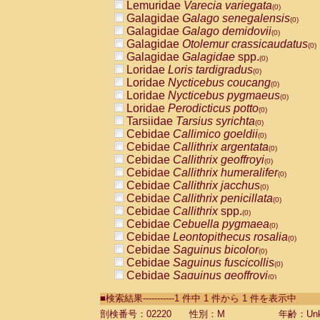
Lemuridae
Varecia variegata
(0)
Galagidae
Galago senegalensis
(0)
Galagidae
Galago demidovii
(0)
Galagidae
Otolemur crassicaudatus
(0)
Galagidae
Galagidae
spp.
(0)
Loridae
Loris tardigradus
(0)
Loridae
Nycticebus coucang
(0)
Loridae
Nycticebus pygmaeus
(0)
Loridae
Perodicticus potto
(0)
Tarsiidae
Tarsius syrichta
(0)
Cebidae
Callimico goeldii
(0)
Cebidae
Callithrix argentata
(0)
Cebidae
Callithrix geoffroyi
(0)
Cebidae
Callithrix humeralifer
(0)
Cebidae
Callithrix jacchus
(0)
Cebidae
Callithrix penicillata
(0)
Cebidae
Callithrix
spp.
(0)
Cebidae
Cebuella pygmaea
(0)
Cebidae
Leontopithecus rosalia
(0)
Cebidae
Saguinus bicolor
(0)
Cebidae
Saguinus fuscicollis
(0)
Cebidae
Saguinus geoffroyi
(0)
Cebidae
Saguinus imperator
(0)
■検索結果-----------1 件中 1 件から 1 件を表示中
Cebidae
Saguinus labiatus
(0)
Cebidae
Saguinus leucopus
剖検番号：02220
性別：M
年齢：Unk
(0)