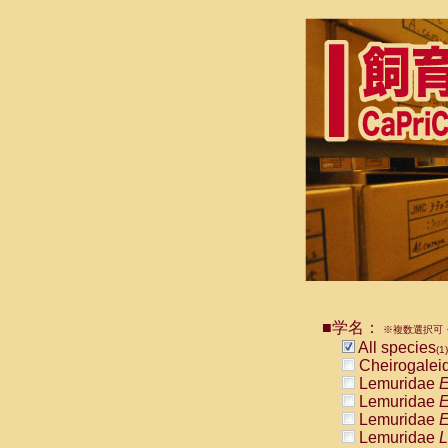
■学名：
※複数選択可・
All species
(1)
Cheirogalei
Lemuridae
E
Lemuridae
E
Lemuridae
E
Lemuridae
L