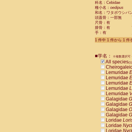
科名：Cebidae
Cebidae
Sa
種小名：
oedipus
Cebidae
Sa
和名：ワタボウシパ
Cebidae
Sag
頭蓋骨：一部無
Cebidae
Sa
尺骨：有
Cebidae
Sag
腓骨：有
Cebidae
Sa
手：有
Cebidae
Aot
Cebidae
Ceb
1 件中 1 件から 1 
Cebidae
Ceb
Cebidae
Ce
■学名：
Cebidae
Ceb
※複数選択可・
Cebidae
Ce
All species
(1)
Cebidae
Sai
Cheirogalei
Cebidae
Sai
Lemuridae
E
Atelidae
Alo
Lemuridae
E
Atelidae
Alo
Lemuridae
E
Atelidae
Alo
Lemuridae
L
Atelidae
Alo
Lemuridae
V
Atelidae
Ate
Galagidae
G
Atelidae
Ate
Galagidae
G
Atelidae
Ate
Galagidae
O
Atelidae
Ate
Galagidae
G
Atelidae
Lag
Loridae
Lori
Atelidae
Lag
Loridae
Nyc
Pitheciidae
Loridae
Nyc