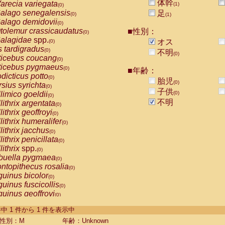
体幹
arecia variegata
(1)
(0)
alago senegalensis
足
(0)
(1)
alago demidovii
(0)
tolemur crassicaudatus
■性別：
(0)
alagidae
spp.
オス
(0)
s tardigradus
(0)
不明
(0)
ticebus coucang
(0)
ticebus pygmaeus
(0)
■年齢：
dicticus potto
(0)
胎児
(0)
rsius syrichta
(0)
子供
limico goeldii
(0)
(0)
不明
lithrix argentata
(0)
lithrix geoffroyi
(0)
lithrix humeralifer
(0)
lithrix jacchus
(0)
lithrix penicillata
(0)
lithrix
spp.
(0)
buella pygmaea
(0)
ntopithecus rosalia
(0)
uinus bicolor
(0)
uinus fuscicollis
(0)
uinus geoffroyi
(0)
uinus imperator
(0)
-1 件中 1 件から 1 件を表示中
uinus labiatus
(0)
guinus leucopus
性別：M
年齢：Unknown
(0)