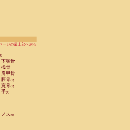
ページの最上部へ戻る
索
下顎骨
橈骨
肩甲骨
脛骨
(1)
寛骨
(1)
手
(1)
メス
(0)