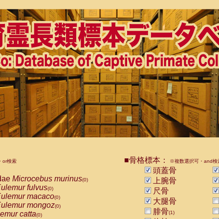
■骨格標本：
or検索
※複数選択可・and検
頭蓋骨
dae
Microcebus murinus
上腕骨
(0)
ulemur fulvus
(0)
尺骨
ulemur macaco
(0)
大腿骨
ulemur mongoz
(0)
腓骨
emur catta
(1)
(0)