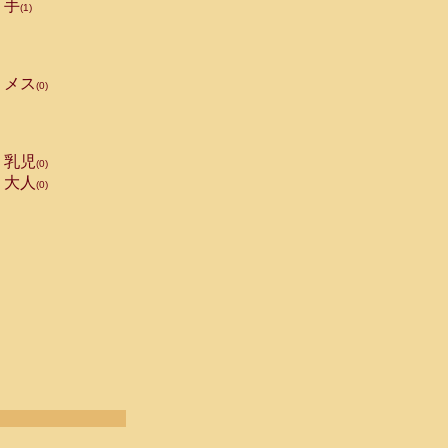
手
(1)
メス
(0)
乳児
(0)
大人
(0)