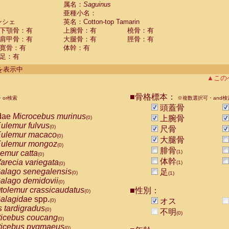
guinus midas
属名：
Saguinus
(0)
亜種小名：
guinus mystax
(0)
ンシェ
英名：Cotton-top Tamarin
uinus nigricollis
(0)
下顎骨：有
上腕骨：有
橈骨：有
guinus oedipus
(1)
肩甲骨：有
大腿骨：有
脛骨：有
uinus weddelli
(0)
寛骨：有
体幹：有
guinus
spp.
(0)
足：有
us trivirgatus
(0)
us albifrons
件を表示中
(0)
us apella
▲この
(0)
bus capucinus
(0)
us nigrivittatus
■骨格標本：
or検索
(0)
※複数選択可・and検
bus
spp.
頭蓋骨
(0)
miri boliviensis
dae
Microcebus murinus
(0)
上腕骨
(0)
miri sciureus
ulemur fulvus
(0)
(0)
尺骨
uatta caraya
ulemur macaco
(0)
(0)
大腿骨
uatta fusca
ulemur mongoz
(0)
(0)
腓骨
uatta seniculus
emur catta
(1)
(0)
(0)
uatta
spp.
体幹
arecia variegata
(0)
(1)
(0)
les belzebuth
alago senegalensis
足
(0)
(0)
(1)
les geoffroyi
alago demidovii
(0)
(0)
les paniscus
tolemur crassicaudatus
■性別：
(0)
(0)
les
spp.
alagidae
spp.
(0)
オス
(0)
othrix lagothricha
s tardigradus
(0)
(0)
不明
(0)
othrix lagothricha cana
ticebus coucang
(0)
(0)
Cacajao calvus rubicundus
ticebus pygmaeus
(0)
(0)