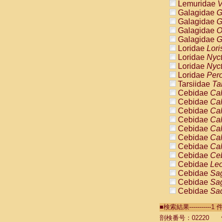
Lemuridae
V
Galagidae
G
Galagidae
G
Galagidae
O
Galagidae
G
Loridae
Lori
Loridae
Nyc
Loridae
Nyc
Loridae
Pero
Tarsiidae
Ta
Cebidae
Cal
Cebidae
Cal
Cebidae
Cal
Cebidae
Cal
Cebidae
Cal
Cebidae
Cal
Cebidae
Cal
Cebidae
Ce
Cebidae
Leo
Cebidae
Sag
Cebidae
Sag
Cebidae
Sag
Cebidae
Sag
■検索結果----------
Cebidae
Sag
Cebidae
Sa
剖検番号：02220