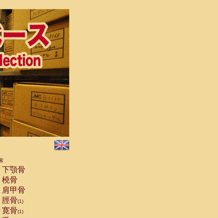
索
下顎骨
橈骨
肩甲骨
脛骨
(1)
寛骨
(1)