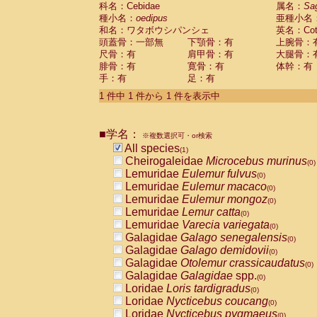
科名：Cebidae
Cebidae
Saguinus midas
属名：
Sa
(0)
種小名：
oedipus
亜種小名
Cebidae
Saguinus mystax
(0)
和名：ワタボウシパンシェ
英名：Cotto
Cebidae
Saguinus nigricollis
(0)
頭蓋骨：一部無
下顎骨：有
上腕骨：
Cebidae
Saguinus oedipus
(1)
尺骨：有
肩甲骨：有
大腿骨：
Cebidae
Saguinus weddelli
(0)
腓骨：有
寛骨：有
体幹：有
Cebidae
Saguinus
spp.
(0)
手：有
足：有
Cebidae
Aotus trivirgatus
(0)
Cebidae
Cebus albifrons
1 件中 1 件から 1 件を表示中
(0)
Cebidae
Cebus apella
(0)
Cebidae
Cebus capucinus
(0)
■学名：
Cebidae
Cebus nigrivittatus
※複数選択可・or検索
(0)
Cebidae
Cebus
spp.
All species
(0)
(1)
Cebidae
Saimiri boliviensis
Cheirogaleidae
Microcebus murinus
(0)
(0)
Cebidae
Saimiri sciureus
Lemuridae
Eulemur fulvus
(0)
(0)
Atelidae
Alouatta caraya
Lemuridae
Eulemur macaco
(0)
(0)
Atelidae
Alouatta fusca
Lemuridae
Eulemur mongoz
(0)
(0)
Atelidae
Alouatta seniculus
Lemuridae
Lemur catta
(0)
(0)
Atelidae
Alouatta
spp.
Lemuridae
Varecia variegata
(0)
(0)
Atelidae
Ateles belzebuth
Galagidae
Galago senegalensis
(0)
(0)
Atelidae
Ateles geoffroyi
Galagidae
Galago demidovii
(0)
(0)
Atelidae
Ateles paniscus
Galagidae
Otolemur crassicaudatus
(0)
(0)
Atelidae
Ateles
spp.
Galagidae
Galagidae
spp.
(0)
(0)
Atelidae
Lagothrix lagothricha
Loridae
Loris tardigradus
(0)
(0)
Atelidae
Lagothrix lagothricha cana
Loridae
Nycticebus coucang
(0)
(0)
Pitheciidae
Cacajao calvus rubicundu
Loridae
Nycticebus pygmaeus
(0)