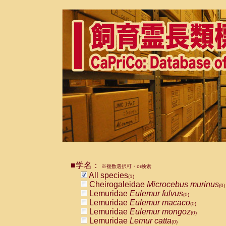
■学名：
※複数選択可・or検索
All species
(1)
Cheirogaleidae
Microcebus murinus
(0)
Lemuridae
Eulemur fulvus
(0)
Lemuridae
Eulemur macaco
(0)
Lemuridae
Eulemur mongoz
(0)
Lemuridae
Lemur catta
(0)