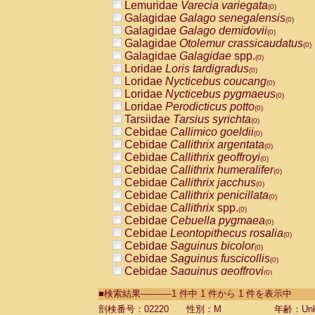
Lemuridae
Varecia variegata
(0)
Galagidae
Galago senegalensis
(0)
Galagidae
Galago demidovii
(0)
Galagidae
Otolemur crassicaudatus
(0)
Galagidae
Galagidae
spp.
(0)
Loridae
Loris tardigradus
(0)
Loridae
Nycticebus coucang
(0)
Loridae
Nycticebus pygmaeus
(0)
Loridae
Perodicticus potto
(0)
Tarsiidae
Tarsius syrichta
(0)
Cebidae
Callimico goeldii
(0)
Cebidae
Callithrix argentata
(0)
Cebidae
Callithrix geoffroyi
(0)
Cebidae
Callithrix humeralifer
(0)
Cebidae
Callithrix jacchus
(0)
Cebidae
Callithrix penicillata
(0)
Cebidae
Callithrix
spp.
(0)
Cebidae
Cebuella pygmaea
(0)
Cebidae
Leontopithecus rosalia
(0)
Cebidae
Saguinus bicolor
(0)
Cebidae
Saguinus fuscicollis
(0)
Cebidae
Saguinus geoffroyi
(0)
Cebidae
Saguinus imperator
(0)
■検索結果-----------1 件中 1 件から 1 件を表示中
Cebidae
Saguinus labiatus
(0)
Cebidae
Saguinus leucopus
剖検番号：02220
性別：M
年齢：Unk
(0)