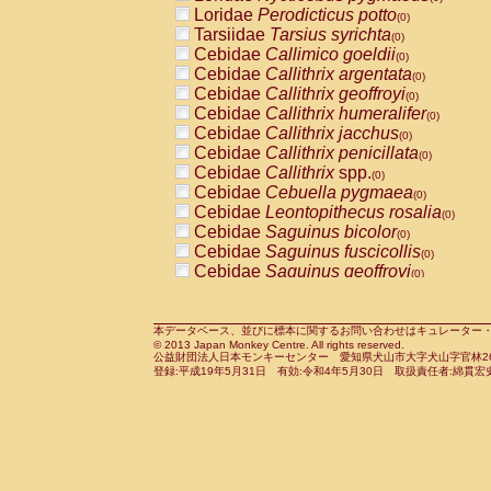
Pitheciidae
Callicebus cupreus
Loridae
Perodicticus potto
(0)
(0)
Pitheciidae
Callicebus donacophilus
Tarsiidae
Tarsius syrichta
(0
(0)
Pitheciidae
Callicebus moloch
Cebidae
Callimico goeldii
(0)
(0)
Pitheciidae
Callicebus torquatus
Cebidae
Callithrix argentata
(0)
(0)
Pitheciidae
Callicebus
spp.
Cebidae
Callithrix geoffroyi
(0)
(0)
Pitheciidae
Chiropotes satanas
Cebidae
Callithrix humeralifer
(0)
(0)
Pitheciidae
Pithecia monachus
Cebidae
Callithrix jacchus
(0)
(0)
Pitheciidae
Pithecia pithecia
Cebidae
Callithrix penicillata
(0)
(0)
Cercopithecidae
Cercocebus agilis
Cebidae
Callithrix
spp.
(0)
(0)
Cercopithecidae
Cercocebus galeritus
Cebidae
Cebuella pygmaea
(0)
Cercopithecidae
Cercocebus torquatu
Cebidae
Leontopithecus rosalia
(0)
Cercopithecidae
Cercocebus torquatus
Cebidae
Saguinus bicolor
(0)
Cercopithecidae
Cercocebus torquatu
Cebidae
Saguinus fuscicollis
(0)
Cercopithecidae
Cercocebus
hybrid
Cebidae
Saguinus geoffroyi
(0)
(0)
Cercopithecidae
Cercocebus
spp.
Cebidae
Saguinus imperator
(0)
(0)
Cercopithecidae
Lophocebus albigen
Cebidae
Saguinus labiatus
(0)
Cercopithecidae
Papio anubis
Cebidae
Saguinus leucopus
本データベース、並びに標本に関するお問い合わせはキュレーター・新宅勇太までお願い
(0)
(0)
© 2013 Japan Monkey Centre. All rights reserved.
Cercopithecidae
Papio cynocephalus
Cebidae
Saguinus midas
(
(0)
公益財団法人日本モンキーセンター 愛知県犬山市大字犬山字官林26番
Cercopithecidae
Papio hamadryas
Cebidae
Saguinus mystax
(0)
登録:平成19年5月31日 有効:令和4年5月30日 取扱責任者:綿貫宏
(0)
Cercopithecidae
Papio papio
Cebidae
Saguinus nigricollis
(0)
(0)
Cercopithecidae
Papio
spp.
Cebidae
Saguinus oedipus
(0)
(1)
Cercopithecidae
Mandrillus leucopha
Cebidae
Saguinus weddelli
(0)
Cercopithecidae
Mandrillus sphinx
Cebidae
Saguinus
spp.
(0)
(0)
Cercopithecidae
Theropithecus gelad
Cebidae
Aotus trivirgatus
(0)
Cercopithecidae
Macaca arctoides
Cebidae
Cebus albifrons
(0)
(0)