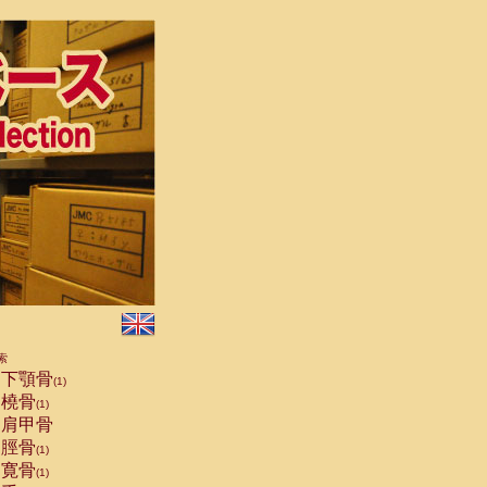
索
下顎骨
(1)
橈骨
(1)
肩甲骨
脛骨
(1)
寛骨
(1)