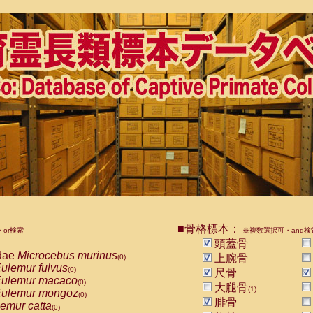
■骨格標本：
or検索
※複数選択可・and検
頭蓋骨
dae
Microcebus murinus
上腕骨
(0)
ulemur fulvus
(0)
尺骨
ulemur macaco
(0)
大腿骨
(1)
ulemur mongoz
(0)
腓骨
emur catta
(0)