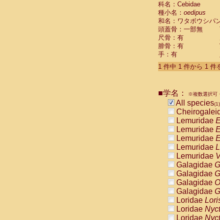
科名：Cebidae
Cebidae
Sa
種小名：
oedipus
Cebidae
Sa
和名：ワタボウシパ
Cebidae
Sag
頭蓋骨：一部無
Cebidae
Sa
尺骨：有
Cebidae
Sag
腓骨：有
Cebidae
Sa
手：有
Cebidae
Aot
Cebidae
Ceb
1 件中 1 件から 1 
Cebidae
Ceb
Cebidae
Ce
■学名：
Cebidae
Ceb
※複数選択可・
Cebidae
Ce
All species
(1)
Cebidae
Sai
Cheirogalei
Cebidae
Sai
Lemuridae
E
Atelidae
Alo
Lemuridae
E
Atelidae
Alo
Lemuridae
E
Atelidae
Alo
Lemuridae
L
Atelidae
Alo
Lemuridae
V
Atelidae
Ate
Galagidae
G
Atelidae
Ate
Galagidae
G
Atelidae
Ate
Galagidae
O
Atelidae
Ate
Galagidae
G
Atelidae
Lag
Loridae
Lori
Atelidae
Lag
Loridae
Nyc
Pitheciidae
Loridae
Nyc