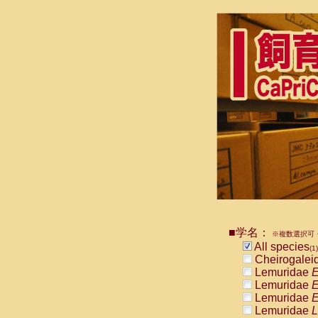
■学名：
※複数選択可・
All species
(1)
Cheirogalei
Lemuridae
E
Lemuridae
E
Lemuridae
E
Lemuridae
L