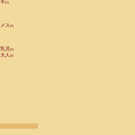
手
(1)
メス
(0)
乳児
(0)
大人
(0)