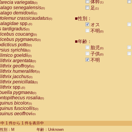
体幹
arecia variegata
(1)
(0)
alago senegalensis
足
(0)
(1)
alago demidovii
(0)
tolemur crassicaudatus
■性別：
(0)
alagidae
spp.
オス
(0)
s tardigradus
(0)
不明
(0)
ticebus coucang
(0)
ticebus pygmaeus
(0)
■年齢：
dicticus potto
(0)
胎児
(0)
rsius syrichta
(0)
子供
limico goeldii
(0)
(0)
不明
lithrix argentata
(0)
lithrix geoffroyi
(0)
lithrix humeralifer
(0)
lithrix jacchus
(0)
lithrix penicillata
(0)
lithrix
spp.
(0)
buella pygmaea
(0)
ntopithecus rosalia
(0)
uinus bicolor
(0)
uinus fuscicollis
(0)
uinus geoffroyi
(0)
uinus imperator
(0)
-1 件中 1 件から 1 件を表示中
uinus labiatus
(0)
guinus leucopus
性別：M
年齢：Unknown
(0)