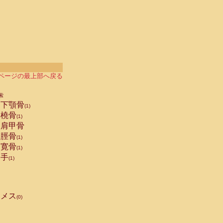
ページの最上部へ戻る
索
下顎骨
(1)
橈骨
(1)
肩甲骨
脛骨
(1)
寛骨
(1)
手
(1)
メス
(0)