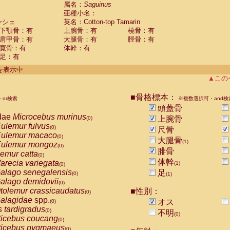
guinus midas
属名：
Saguinus
(0)
亜種小名：
guinus mystax
(0)
ンシェ
英名：Cotton-top Tamarin
uinus nigricollis
(0)
下顎骨：有
上腕骨：有
橈骨：有
guinus oedipus
(1)
肩甲骨：有
大腿骨：有
脛骨：有
uinus weddelli
(0)
寛骨：有
体幹：有
guinus
spp.
(0)
足：有
us trivirgatus
(0)
us albifrons
件を表示中
(0)
us apella
▲この
(0)
bus capucinus
(0)
us nigrivittatus
■骨格標本：
or検索
(0)
※複数選択可・and検
bus
spp.
頭蓋骨
(0)
miri boliviensis
dae
Microcebus murinus
(0)
上腕骨
(0)
miri sciureus
ulemur fulvus
(0)
(0)
尺骨
uatta caraya
ulemur macaco
(0)
(0)
大腿骨
(1)
uatta fusca
ulemur mongoz
(0)
(0)
腓骨
uatta seniculus
emur catta
(0)
(0)
uatta
spp.
体幹
arecia variegata
(0)
(1)
(0)
les belzebuth
alago senegalensis
足
(0)
(0)
(1)
les geoffroyi
alago demidovii
(0)
(0)
les paniscus
tolemur crassicaudatus
■性別：
(0)
(0)
les
spp.
alagidae
spp.
(0)
オス
(0)
othrix lagothricha
s tardigradus
(0)
(0)
不明
(0)
othrix lagothricha cana
ticebus coucang
(0)
(0)
Cacajao calvus rubicundus
ticebus pygmaeus
(0)
(0)