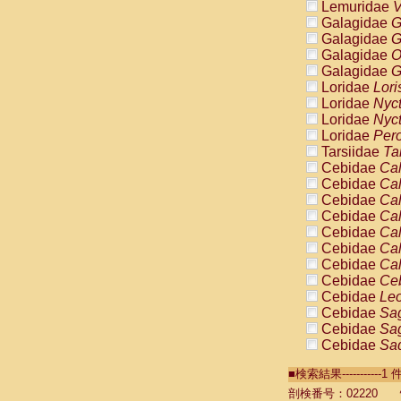
Lemuridae
V
Galagidae
G
Galagidae
G
Galagidae
O
Galagidae
G
Loridae
Lori
Loridae
Nyc
Loridae
Nyc
Loridae
Pero
Tarsiidae
Ta
Cebidae
Cal
Cebidae
Cal
Cebidae
Cal
Cebidae
Cal
Cebidae
Cal
Cebidae
Cal
Cebidae
Cal
Cebidae
Ce
Cebidae
Leo
Cebidae
Sag
Cebidae
Sag
Cebidae
Sag
Cebidae
Sag
■検索結果----------
Cebidae
Sag
Cebidae
Sa
剖検番号：02220