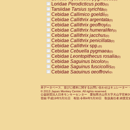
Pitheciidae
Callicebus cupreus
Loridae
Perodicticus potto
(0)
(0)
Pitheciidae
Callicebus donacophilus
Tarsiidae
Tarsius syrichta
(0
(0)
Pitheciidae
Callicebus moloch
Cebidae
Callimico goeldii
(0)
(0)
Pitheciidae
Callicebus torquatus
Cebidae
Callithrix argentata
(0)
(0)
Pitheciidae
Callicebus
spp.
Cebidae
Callithrix geoffroyi
(0)
(0)
Pitheciidae
Chiropotes satanas
Cebidae
Callithrix humeralifer
(0)
(0)
Pitheciidae
Pithecia monachus
Cebidae
Callithrix jacchus
(0)
(0)
Pitheciidae
Pithecia pithecia
Cebidae
Callithrix penicillata
(0)
(0)
Cercopithecidae
Cercocebus agilis
Cebidae
Callithrix
spp.
(0)
(0)
Cercopithecidae
Cercocebus galeritus
Cebidae
Cebuella pygmaea
(0)
Cercopithecidae
Cercocebus torquatu
Cebidae
Leontopithecus rosalia
(0)
Cercopithecidae
Cercocebus torquatus
Cebidae
Saguinus bicolor
(0)
Cercopithecidae
Cercocebus torquatu
Cebidae
Saguinus fuscicollis
(0)
Cercopithecidae
Cercocebus
hybrid
Cebidae
Saguinus geoffroyi
(0)
(0)
Cercopithecidae
Cercocebus
spp.
Cebidae
Saguinus imperator
(0)
(0)
Cercopithecidae
Lophocebus albigen
Cebidae
Saguinus labiatus
(0)
Cercopithecidae
Papio anubis
Cebidae
Saguinus leucopus
本データベース、並びに標本に関するお問い合わせはキュレーター・新宅勇太までお願い
(0)
(0)
© 2013 Japan Monkey Centre. All rights reserved.
Cercopithecidae
Papio cynocephalus
Cebidae
Saguinus midas
(
(0)
公益財団法人日本モンキーセンター 愛知県犬山市大字犬山字官林26番
Cercopithecidae
Papio hamadryas
Cebidae
Saguinus mystax
(0)
登録:平成19年5月31日 有効:令和4年5月30日 取扱責任者:綿貫宏
(0)
Cercopithecidae
Papio papio
Cebidae
Saguinus nigricollis
(0)
(0)
Cercopithecidae
Papio
spp.
Cebidae
Saguinus oedipus
(0)
(1)
Cercopithecidae
Mandrillus leucopha
Cebidae
Saguinus weddelli
(0)
Cercopithecidae
Mandrillus sphinx
Cebidae
Saguinus
spp.
(0)
(0)
Cercopithecidae
Theropithecus gelad
Cebidae
Aotus trivirgatus
(0)
Cercopithecidae
Macaca arctoides
Cebidae
Cebus albifrons
(0)
(0)