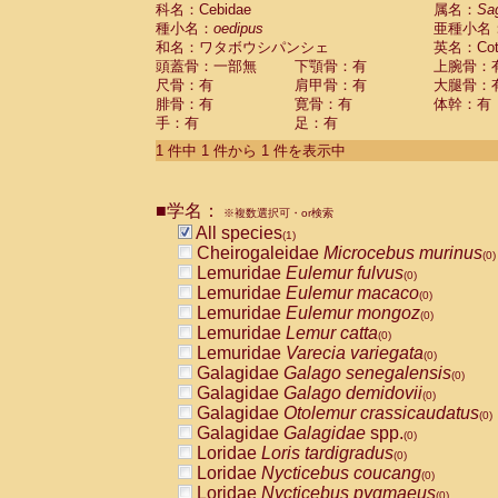
科名：Cebidae
Cebidae
Saguinus midas
属名：
Sa
(0)
種小名：
oedipus
亜種小名
Cebidae
Saguinus mystax
(0)
和名：ワタボウシパンシェ
英名：Cotto
Cebidae
Saguinus nigricollis
(0)
頭蓋骨：一部無
下顎骨：有
上腕骨：
Cebidae
Saguinus oedipus
(1)
尺骨：有
肩甲骨：有
大腿骨：
Cebidae
Saguinus weddelli
(0)
腓骨：有
寛骨：有
体幹：有
Cebidae
Saguinus
spp.
(0)
手：有
足：有
Cebidae
Aotus trivirgatus
(0)
Cebidae
Cebus albifrons
1 件中 1 件から 1 件を表示中
(0)
Cebidae
Cebus apella
(0)
Cebidae
Cebus capucinus
(0)
■学名：
Cebidae
Cebus nigrivittatus
※複数選択可・or検索
(0)
Cebidae
Cebus
spp.
All species
(0)
(1)
Cebidae
Saimiri boliviensis
Cheirogaleidae
Microcebus murinus
(0)
(0)
Cebidae
Saimiri sciureus
Lemuridae
Eulemur fulvus
(0)
(0)
Atelidae
Alouatta caraya
Lemuridae
Eulemur macaco
(0)
(0)
Atelidae
Alouatta fusca
Lemuridae
Eulemur mongoz
(0)
(0)
Atelidae
Alouatta seniculus
Lemuridae
Lemur catta
(0)
(0)
Atelidae
Alouatta
spp.
Lemuridae
Varecia variegata
(0)
(0)
Atelidae
Ateles belzebuth
Galagidae
Galago senegalensis
(0)
(0)
Atelidae
Ateles geoffroyi
Galagidae
Galago demidovii
(0)
(0)
Atelidae
Ateles paniscus
Galagidae
Otolemur crassicaudatus
(0)
(0)
Atelidae
Ateles
spp.
Galagidae
Galagidae
spp.
(0)
(0)
Atelidae
Lagothrix lagothricha
Loridae
Loris tardigradus
(0)
(0)
Atelidae
Lagothrix lagothricha cana
Loridae
Nycticebus coucang
(0)
(0)
Pitheciidae
Cacajao calvus rubicundu
Loridae
Nycticebus pygmaeus
(0)