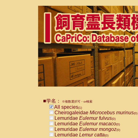
■学名：
※複数選択可・or検索
All species
(1)
Cheirogaleidae
Microcebus murinus
(0)
Lemuridae
Eulemur fulvus
(0)
Lemuridae
Eulemur macaco
(0)
Lemuridae
Eulemur mongoz
(0)
Lemuridae
Lemur catta
(0)