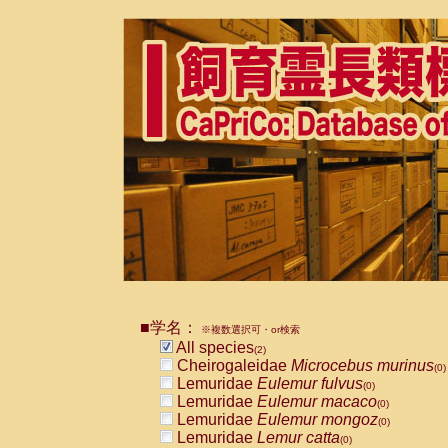
■学名：
※複数選択可・or検索
All species
(2)
Cheirogaleidae
Microcebus murinus
(0)
Lemuridae
Eulemur fulvus
(0)
Lemuridae
Eulemur macaco
(0)
Lemuridae
Eulemur mongoz
(0)
Lemuridae
Lemur catta
(0)