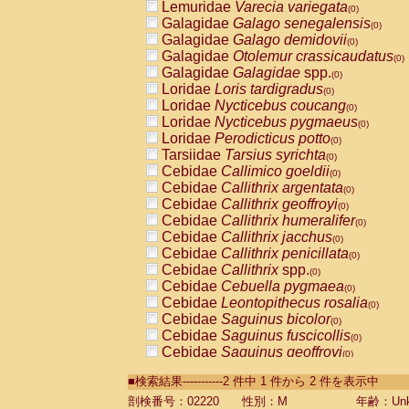
Lemuridae
Varecia variegata
(0)
Galagidae
Galago senegalensis
(0)
Galagidae
Galago demidovii
(0)
Galagidae
Otolemur crassicaudatus
(0)
Galagidae
Galagidae
spp.
(0)
Loridae
Loris tardigradus
(0)
Loridae
Nycticebus coucang
(0)
Loridae
Nycticebus pygmaeus
(0)
Loridae
Perodicticus potto
(0)
Tarsiidae
Tarsius syrichta
(0)
Cebidae
Callimico goeldii
(0)
Cebidae
Callithrix argentata
(0)
Cebidae
Callithrix geoffroyi
(0)
Cebidae
Callithrix humeralifer
(0)
Cebidae
Callithrix jacchus
(0)
Cebidae
Callithrix penicillata
(0)
Cebidae
Callithrix
spp.
(0)
Cebidae
Cebuella pygmaea
(0)
Cebidae
Leontopithecus rosalia
(0)
Cebidae
Saguinus bicolor
(0)
Cebidae
Saguinus fuscicollis
(0)
Cebidae
Saguinus geoffroyi
(0)
Cebidae
Saguinus imperator
(0)
■検索結果-----------2 件中 1 件から 2 件を表示中
Cebidae
Saguinus labiatus
(0)
Cebidae
Saguinus leucopus
剖検番号：02220
性別：M
年齢：Unk
(0)