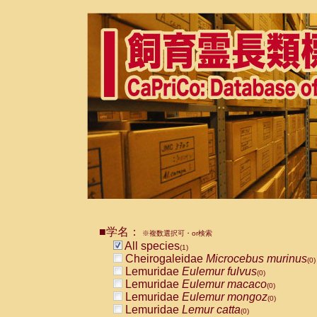
■学名：
※複数選択可・or検索
All species
(1)
Cheirogaleidae
Microcebus murinus
(0)
Lemuridae
Eulemur fulvus
(0)
Lemuridae
Eulemur macaco
(0)
Lemuridae
Eulemur mongoz
(0)
Lemuridae
Lemur catta
(0)