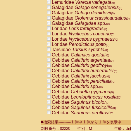
Lemuridae
Varecia variegata
(0)
Galagidae
Galago senegalensis
(0)
Galagidae
Galago demidovii
(0)
Galagidae
Otolemur crassicaudatus
(0)
Galagidae
Galagidae
spp.
(0)
Loridae
Loris tardigradus
(0)
Loridae
Nycticebus coucang
(0)
Loridae
Nycticebus pygmaeus
(0)
Loridae
Perodicticus potto
(0)
Tarsiidae
Tarsius syrichta
(0)
Cebidae
Callimico goeldii
(0)
Cebidae
Callithrix argentata
(0)
Cebidae
Callithrix geoffroyi
(0)
Cebidae
Callithrix humeralifer
(0)
Cebidae
Callithrix jacchus
(0)
Cebidae
Callithrix penicillata
(0)
Cebidae
Callithrix
spp.
(0)
Cebidae
Cebuella pygmaea
(0)
Cebidae
Leontopithecus rosalia
(0)
Cebidae
Saguinus bicolor
(0)
Cebidae
Saguinus fuscicollis
(0)
Cebidae
Saguinus geoffroyi
(0)
Cebidae
Saguinus imperator
(0)
■検索結果-----------1 件中 1 件から 1 件を表示中
Cebidae
Saguinus labiatus
(0)
Cebidae
Saguinus leucopus
剖検番号：02220
性別：M
年齢：Unk
(0)