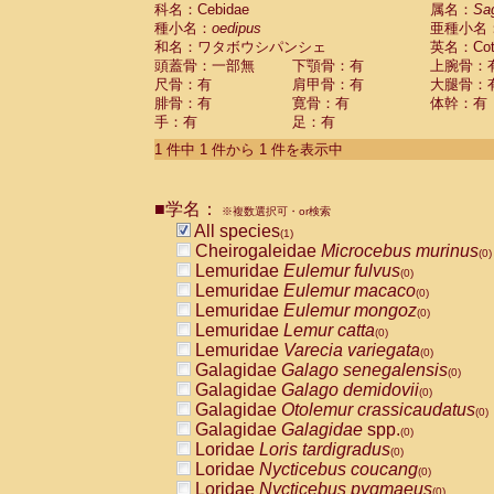
科名：Cebidae
Cebidae
Saguinus midas
属名：
Sa
(0)
種小名：
oedipus
亜種小名
Cebidae
Saguinus mystax
(0)
和名：ワタボウシパンシェ
英名：Cotto
Cebidae
Saguinus nigricollis
(0)
頭蓋骨：一部無
下顎骨：有
上腕骨：
Cebidae
Saguinus oedipus
(1)
尺骨：有
肩甲骨：有
大腿骨：
Cebidae
Saguinus weddelli
(0)
腓骨：有
寛骨：有
体幹：有
Cebidae
Saguinus
spp.
(0)
手：有
足：有
Cebidae
Aotus trivirgatus
(0)
Cebidae
Cebus albifrons
1 件中 1 件から 1 件を表示中
(0)
Cebidae
Cebus apella
(0)
Cebidae
Cebus capucinus
(0)
■学名：
Cebidae
Cebus nigrivittatus
※複数選択可・or検索
(0)
Cebidae
Cebus
spp.
All species
(0)
(1)
Cebidae
Saimiri boliviensis
Cheirogaleidae
Microcebus murinus
(0)
(0)
Cebidae
Saimiri sciureus
Lemuridae
Eulemur fulvus
(0)
(0)
Atelidae
Alouatta caraya
Lemuridae
Eulemur macaco
(0)
(0)
Atelidae
Alouatta fusca
Lemuridae
Eulemur mongoz
(0)
(0)
Atelidae
Alouatta seniculus
Lemuridae
Lemur catta
(0)
(0)
Atelidae
Alouatta
spp.
Lemuridae
Varecia variegata
(0)
(0)
Atelidae
Ateles belzebuth
Galagidae
Galago senegalensis
(0)
(0)
Atelidae
Ateles geoffroyi
Galagidae
Galago demidovii
(0)
(0)
Atelidae
Ateles paniscus
Galagidae
Otolemur crassicaudatus
(0)
(0)
Atelidae
Ateles
spp.
Galagidae
Galagidae
spp.
(0)
(0)
Atelidae
Lagothrix lagothricha
Loridae
Loris tardigradus
(0)
(0)
Atelidae
Lagothrix lagothricha cana
Loridae
Nycticebus coucang
(0)
(0)
Pitheciidae
Cacajao calvus rubicundu
Loridae
Nycticebus pygmaeus
(0)