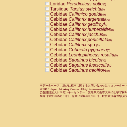
Pitheciidae
Callicebus cupreus
Loridae
Perodicticus potto
(0)
(0)
Pitheciidae
Callicebus donacophilus
Tarsiidae
Tarsius syrichta
(0
(0)
Pitheciidae
Callicebus moloch
Cebidae
Callimico goeldii
(0)
(0)
Pitheciidae
Callicebus torquatus
Cebidae
Callithrix argentata
(0)
(0)
Pitheciidae
Callicebus
spp.
Cebidae
Callithrix geoffroyi
(0)
(0)
Pitheciidae
Chiropotes satanas
Cebidae
Callithrix humeralifer
(0)
(0)
Pitheciidae
Pithecia monachus
Cebidae
Callithrix jacchus
(0)
(0)
Pitheciidae
Pithecia pithecia
Cebidae
Callithrix penicillata
(0)
(0)
Cercopithecidae
Cercocebus agilis
Cebidae
Callithrix
spp.
(0)
(0)
Cercopithecidae
Cercocebus galeritus
Cebidae
Cebuella pygmaea
(0)
Cercopithecidae
Cercocebus torquatu
Cebidae
Leontopithecus rosalia
(0)
Cercopithecidae
Cercocebus torquatus
Cebidae
Saguinus bicolor
(0)
Cercopithecidae
Cercocebus torquatu
Cebidae
Saguinus fuscicollis
(0)
Cercopithecidae
Cercocebus
hybrid
Cebidae
Saguinus geoffroyi
(0)
(0)
Cercopithecidae
Cercocebus
spp.
Cebidae
Saguinus imperator
(0)
(0)
Cercopithecidae
Lophocebus albigen
Cebidae
Saguinus labiatus
(0)
Cercopithecidae
Papio anubis
Cebidae
Saguinus leucopus
本データベース、並びに標本に関するお問い合わせはキュレーター・新宅勇太までお願い
(0)
(0)
© 2013 Japan Monkey Centre. All rights reserved.
Cercopithecidae
Papio cynocephalus
Cebidae
Saguinus midas
(
(0)
公益財団法人日本モンキーセンター 愛知県犬山市大字犬山字官林26番
Cercopithecidae
Papio hamadryas
Cebidae
Saguinus mystax
(0)
登録:平成19年5月31日 有効:令和4年5月30日 取扱責任者:綿貫宏
(0)
Cercopithecidae
Papio papio
Cebidae
Saguinus nigricollis
(0)
(0)
Cercopithecidae
Papio
spp.
Cebidae
Saguinus oedipus
(0)
(1)
Cercopithecidae
Mandrillus leucopha
Cebidae
Saguinus weddelli
(0)
Cercopithecidae
Mandrillus sphinx
Cebidae
Saguinus
spp.
(0)
(0)
Cercopithecidae
Theropithecus gelad
Cebidae
Aotus trivirgatus
(0)
Cercopithecidae
Macaca arctoides
Cebidae
Cebus albifrons
(0)
(0)