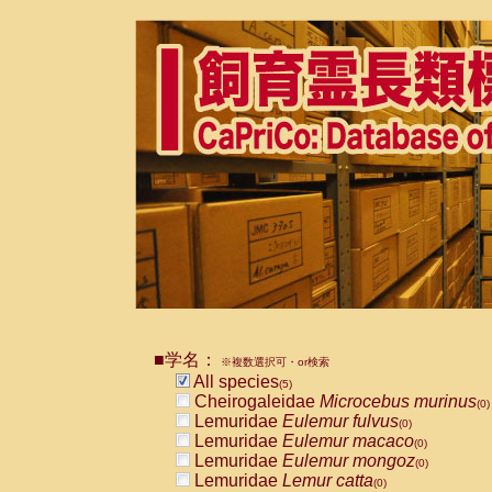
■学名：
※複数選択可・or検索
All species
(5)
Cheirogaleidae
Microcebus murinus
(0)
Lemuridae
Eulemur fulvus
(0)
Lemuridae
Eulemur macaco
(0)
Lemuridae
Eulemur mongoz
(0)
Lemuridae
Lemur catta
(0)