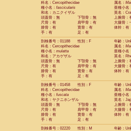
科名：Cercopithecidae
Cebidae
Saguinus midas
属名：
Ma
(0)
種小名：
fascicularis
亜種小名
Cebidae
Saguinus mystax
(0)
和名：カニクイザル
英名：Crab
Cebidae
Saguinus nigricollis
(1)
頭蓋骨：無
下顎骨：無
上腕骨：
Cebidae
Saguinus oedipus
(1)
尺骨：有
肩甲骨：有
大腿骨：
Cebidae
Saguinus weddelli
(0)
腓骨：有
寛骨：有
体幹：有
Cebidae
Saguinus
spp.
(0)
手：有
足：有
Cebidae
Aotus trivirgatus
(0)
Cebidae
Cebus albifrons
(0)
剖検番号：01188
性別：F
年齢：Unk
Cebidae
Cebus apella
科名：Cercopithecidae
(0)
属名：
Ma
Cebidae
Cebus capucinus
種小名：
mulatta
亜種小名
(0)
Cebidae
Cebus nigrivittatus
和名：アカゲザル
英名：Rhes
(0)
Cebidae
Cebus
spp.
頭蓋骨：無
下顎骨：無
上腕骨：
(0)
Cebidae
Saimiri boliviensis
尺骨：有
肩甲骨：有
大腿骨：
(0)
腓骨：有
Cebidae
Saimiri sciureus
寛骨：有
体幹：有
(0)
手：有
足：有
Atelidae
Alouatta caraya
(0)
Atelidae
Alouatta fusca
(0)
剖検番号：01458
性別：F
年齢：Unk
Atelidae
Alouatta seniculus
(0)
科名：Cercopithecidae
属名：
Ma
Atelidae
Alouatta
spp.
(0)
種小名：
fuscata
亜種小名
Atelidae
Ateles belzebuth
(0)
和名：ヤクニホンザル
英名：Japa
Atelidae
Ateles geoffroyi
(0)
頭蓋骨：無
下顎骨：無
上腕骨：
Atelidae
Ateles paniscus
(0)
尺骨：有
肩甲骨：有
大腿骨：
Atelidae
Ateles
spp.
腓骨：有
寛骨：有
(0)
体幹：有
Atelidae
Lagothrix lagothricha
手：有
足：有
(0)
Atelidae
Lagothrix lagothricha cana
(0)
剖検番号：02220
性別：M
年齢：Unk
Pitheciidae
Cacajao calvus rubicundu