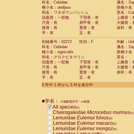
科名：Cebidae
属名：
Sa
Pitheciidae
Callicebus cupreus
(0)
種小名：
oedipus
亜種小名
Pitheciidae
Callicebus donacophilus
(0
和名：ワタボウシパンシェ
英名：Cotto
Pitheciidae
Callicebus moloch
(0)
頭蓋骨：一部無
下顎骨：有
上腕骨：
Pitheciidae
Callicebus torquatus
(0)
尺骨：有
肩甲骨：有
大腿骨：
Pitheciidae
Callicebus
spp.
(0)
腓骨：有
寛骨：有
体幹：有
Pitheciidae
Chiropotes satanas
(0)
手：有
足：有
Pitheciidae
Pithecia monachus
(0)
Pitheciidae
Pithecia pithecia
剖検番号：02272
性別：F
年齢：Unk
(0)
Cercopithecidae
Cercocebus agilis
科名：Cebidae
属名：
Sa
(0)
Cercopithecidae
Cercocebus galeritus
種小名：
nigricollis
亜種小名
和名：クロクビタマリン
Cercopithecidae
Cercocebus torquatu
英名：
頭蓋骨：一部無
下顎骨：有
上腕骨：
Cercopithecidae
Cercocebus torquatus
尺骨：有
肩甲骨：有
大腿骨：
Cercopithecidae
Cercocebus torquatu
腓骨：有
寛骨：有
体幹：有
Cercopithecidae
Cercocebus
hybrid
(0)
手：有
足：有
Cercopithecidae
Cercocebus
spp.
(0)
Cercopithecidae
Lophocebus albigen
5 件中 1 件から 5 件を表示中
Cercopithecidae
Papio anubis
(0)
Cercopithecidae
Papio cynocephalus
(
Cercopithecidae
Papio hamadryas
■学名：
(0)
※複数選択可・or検索
Cercopithecidae
Papio papio
All species
(0)
(5)
Cercopithecidae
Papio
spp.
Cheirogaleidae
Microcebus murinus
(0)
(0)
Cercopithecidae
Mandrillus leucopha
Lemuridae
Eulemur fulvus
(0)
Cercopithecidae
Mandrillus sphinx
Lemuridae
Eulemur macaco
(0)
(0)
Cercopithecidae
Theropithecus gelad
Lemuridae
Eulemur mongoz
(0)
Cercopithecidae
Macaca arctoides
Lemuridae
Lemur catta
(0)