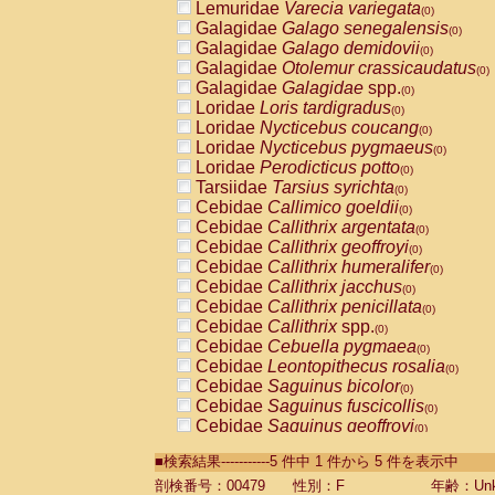
Lemuridae
Varecia variegata
(0)
Galagidae
Galago senegalensis
(0)
Galagidae
Galago demidovii
(0)
Galagidae
Otolemur crassicaudatus
(0)
Galagidae
Galagidae
spp.
(0)
Loridae
Loris tardigradus
(0)
Loridae
Nycticebus coucang
(0)
Loridae
Nycticebus pygmaeus
(0)
Loridae
Perodicticus potto
(0)
Tarsiidae
Tarsius syrichta
(0)
Cebidae
Callimico goeldii
(0)
Cebidae
Callithrix argentata
(0)
Cebidae
Callithrix geoffroyi
(0)
Cebidae
Callithrix humeralifer
(0)
Cebidae
Callithrix jacchus
(0)
Cebidae
Callithrix penicillata
(0)
Cebidae
Callithrix
spp.
(0)
Cebidae
Cebuella pygmaea
(0)
Cebidae
Leontopithecus rosalia
(0)
Cebidae
Saguinus bicolor
(0)
Cebidae
Saguinus fuscicollis
(0)
Cebidae
Saguinus geoffroyi
(0)
Cebidae
Saguinus imperator
(0)
■検索結果-----------5 件中 1 件から 5 件を表示中
Cebidae
Saguinus labiatus
(0)
Cebidae
Saguinus leucopus
剖検番号：00479
性別：F
年齢：Unk
(0)