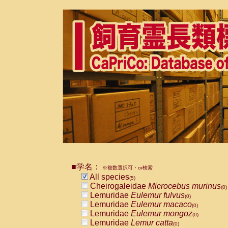
■学名：
※複数選択可・or検索
All species
(5)
Cheirogaleidae
Microcebus murinus
(0)
Lemuridae
Eulemur fulvus
(0)
Lemuridae
Eulemur macaco
(0)
Lemuridae
Eulemur mongoz
(0)
Lemuridae
Lemur catta
(0)