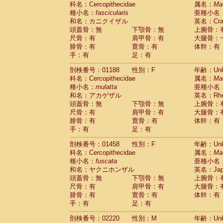
科名：Cercopithecidae
Cebidae
Saguinus midas
属名：
Ma
(0)
種小名：
fascicularis
亜種小名
Cebidae
Saguinus mystax
(0)
和名：カニクイザル
英名：Crab
Cebidae
Saguinus nigricollis
(1)
頭蓋骨：無
下顎骨：無
上腕骨：
Cebidae
Saguinus oedipus
(1)
尺骨：有
肩甲骨：有
大腿骨：
Cebidae
Saguinus weddelli
(0)
腓骨：有
寛骨：有
体幹：有
Cebidae
Saguinus
spp.
(0)
手：有
足：有
Cebidae
Aotus trivirgatus
(0)
Cebidae
Cebus albifrons
(0)
剖検番号：01188
性別：F
年齢：Unk
Cebidae
Cebus apella
科名：Cercopithecidae
(0)
属名：
Ma
Cebidae
Cebus capucinus
種小名：
mulatta
亜種小名
(0)
Cebidae
Cebus nigrivittatus
和名：アカゲザル
英名：Rhes
(0)
Cebidae
Cebus
spp.
頭蓋骨：無
下顎骨：無
上腕骨：
(0)
Cebidae
Saimiri boliviensis
尺骨：有
肩甲骨：有
大腿骨：
(0)
腓骨：有
Cebidae
Saimiri sciureus
寛骨：有
体幹：有
(0)
手：有
足：有
Atelidae
Alouatta caraya
(0)
Atelidae
Alouatta fusca
(0)
剖検番号：01458
性別：F
年齢：Unk
Atelidae
Alouatta seniculus
(0)
科名：Cercopithecidae
属名：
Ma
Atelidae
Alouatta
spp.
(0)
種小名：
fuscata
亜種小名
Atelidae
Ateles belzebuth
(0)
和名：ヤクニホンザル
英名：Japa
Atelidae
Ateles geoffroyi
(0)
頭蓋骨：無
下顎骨：無
上腕骨：
Atelidae
Ateles paniscus
(0)
尺骨：有
肩甲骨：有
大腿骨：
Atelidae
Ateles
spp.
腓骨：有
寛骨：有
(0)
体幹：有
Atelidae
Lagothrix lagothricha
手：有
足：有
(0)
Atelidae
Lagothrix lagothricha cana
(0)
剖検番号：02220
性別：M
年齢：Unk
Pitheciidae
Cacajao calvus rubicundu