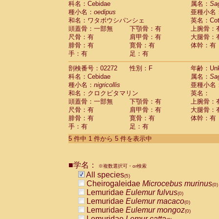
科名：Cebidae
属名：
Sa
Pitheciidae
Callicebus cupreus
(0)
種小名：
oedipus
亜種小名
Pitheciidae
Callicebus donacophilus
(0
和名：ワタボウシパンシェ
英名：Cotto
Pitheciidae
Callicebus moloch
(0)
頭蓋骨：一部無
下顎骨：有
上腕骨：
Pitheciidae
Callicebus torquatus
(0)
尺骨：有
肩甲骨：有
大腿骨：
Pitheciidae
Callicebus
spp.
(0)
腓骨：有
寛骨：有
体幹：有
Pitheciidae
Chiropotes satanas
(0)
手：有
足：有
Pitheciidae
Pithecia monachus
(0)
Pitheciidae
Pithecia pithecia
剖検番号：02272
性別：F
年齢：Unk
(0)
Cercopithecidae
Cercocebus agilis
科名：Cebidae
属名：
Sa
(0)
Cercopithecidae
Cercocebus galeritus
種小名：
nigricollis
亜種小名
和名：クロクビタマリン
Cercopithecidae
Cercocebus torquatu
英名：
頭蓋骨：一部無
下顎骨：有
上腕骨：
Cercopithecidae
Cercocebus torquatus
尺骨：有
肩甲骨：有
大腿骨：
Cercopithecidae
Cercocebus torquatu
腓骨：有
寛骨：有
体幹：有
Cercopithecidae
Cercocebus
hybrid
(0)
手：有
足：有
Cercopithecidae
Cercocebus
spp.
(0)
Cercopithecidae
Lophocebus albigen
5 件中 1 件から 5 件を表示中
Cercopithecidae
Papio anubis
(0)
Cercopithecidae
Papio cynocephalus
(
Cercopithecidae
Papio hamadryas
■学名：
(0)
※複数選択可・or検索
Cercopithecidae
Papio papio
All species
(0)
(5)
Cercopithecidae
Papio
spp.
Cheirogaleidae
Microcebus murinus
(0)
(0)
Cercopithecidae
Mandrillus leucopha
Lemuridae
Eulemur fulvus
(0)
Cercopithecidae
Mandrillus sphinx
Lemuridae
Eulemur macaco
(0)
(0)
Cercopithecidae
Theropithecus gelad
Lemuridae
Eulemur mongoz
(0)
Cercopithecidae
Macaca arctoides
Lemuridae
Lemur catta
(0)