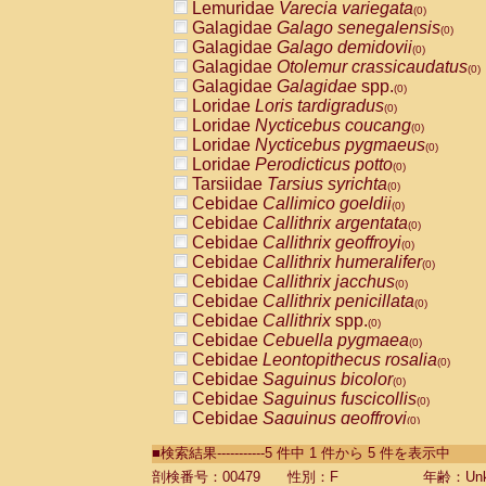
Lemuridae
Varecia variegata
(0)
Galagidae
Galago senegalensis
(0)
Galagidae
Galago demidovii
(0)
Galagidae
Otolemur crassicaudatus
(0)
Galagidae
Galagidae
spp.
(0)
Loridae
Loris tardigradus
(0)
Loridae
Nycticebus coucang
(0)
Loridae
Nycticebus pygmaeus
(0)
Loridae
Perodicticus potto
(0)
Tarsiidae
Tarsius syrichta
(0)
Cebidae
Callimico goeldii
(0)
Cebidae
Callithrix argentata
(0)
Cebidae
Callithrix geoffroyi
(0)
Cebidae
Callithrix humeralifer
(0)
Cebidae
Callithrix jacchus
(0)
Cebidae
Callithrix penicillata
(0)
Cebidae
Callithrix
spp.
(0)
Cebidae
Cebuella pygmaea
(0)
Cebidae
Leontopithecus rosalia
(0)
Cebidae
Saguinus bicolor
(0)
Cebidae
Saguinus fuscicollis
(0)
Cebidae
Saguinus geoffroyi
(0)
Cebidae
Saguinus imperator
(0)
■検索結果-----------5 件中 1 件から 5 件を表示中
Cebidae
Saguinus labiatus
(0)
Cebidae
Saguinus leucopus
剖検番号：00479
性別：F
年齢：Unk
(0)