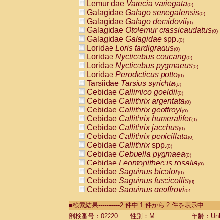
Lemuridae
Varecia variegata
(0)
Galagidae
Galago senegalensis
(0)
Galagidae
Galago demidovii
(0)
Galagidae
Otolemur crassicaudatus
(0)
Galagidae
Galagidae
spp.
(0)
Loridae
Loris tardigradus
(0)
Loridae
Nycticebus coucang
(0)
Loridae
Nycticebus pygmaeus
(0)
Loridae
Perodicticus potto
(0)
Tarsiidae
Tarsius syrichta
(0)
Cebidae
Callimico goeldii
(0)
Cebidae
Callithrix argentata
(0)
Cebidae
Callithrix geoffroyi
(0)
Cebidae
Callithrix humeralifer
(0)
Cebidae
Callithrix jacchus
(0)
Cebidae
Callithrix penicillata
(0)
Cebidae
Callithrix
spp.
(0)
Cebidae
Cebuella pygmaea
(0)
Cebidae
Leontopithecus rosalia
(0)
Cebidae
Saguinus bicolor
(0)
Cebidae
Saguinus fuscicollis
(0)
Cebidae
Saguinus geoffroyi
(0)
Cebidae
Saguinus imperator
(0)
■検索結果-----------2 件中 1 件から 2 件を表示中
Cebidae
Saguinus labiatus
(0)
Cebidae
Saguinus leucopus
剖検番号：02220
性別：M
年齢：Unk
(0)