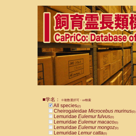
■学名：
※複数選択可・or検索
All species
(2)
Cheirogaleidae
Microcebus murinus
(0)
Lemuridae
Eulemur fulvus
(0)
Lemuridae
Eulemur macaco
(0)
Lemuridae
Eulemur mongoz
(0)
Lemuridae
Lemur catta
(0)