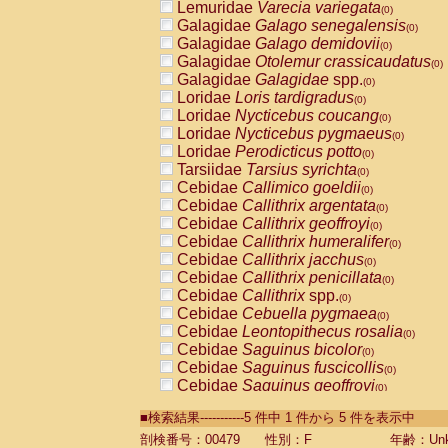
Lemuridae
Varecia variegata
(0)
Galagidae
Galago senegalensis
(0)
Galagidae
Galago demidovii
(0)
Galagidae
Otolemur crassicaudatus
(0)
Galagidae
Galagidae
spp.
(0)
Loridae
Loris tardigradus
(0)
Loridae
Nycticebus coucang
(0)
Loridae
Nycticebus pygmaeus
(0)
Loridae
Perodicticus potto
(0)
Tarsiidae
Tarsius syrichta
(0)
Cebidae
Callimico goeldii
(0)
Cebidae
Callithrix argentata
(0)
Cebidae
Callithrix geoffroyi
(0)
Cebidae
Callithrix humeralifer
(0)
Cebidae
Callithrix jacchus
(0)
Cebidae
Callithrix penicillata
(0)
Cebidae
Callithrix
spp.
(0)
Cebidae
Cebuella pygmaea
(0)
Cebidae
Leontopithecus rosalia
(0)
Cebidae
Saguinus bicolor
(0)
Cebidae
Saguinus fuscicollis
(0)
Cebidae
Saguinus geoffroyi
(0)
Cebidae
Saguinus imperator
(0)
■検索結果-----------5 件中 1 件から 5 件を表示中
Cebidae
Saguinus labiatus
(0)
Cebidae
Saguinus leucopus
剖検番号：00479
性別：F
年齢：Unk
(0)