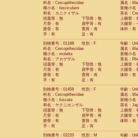
科名：Cercopithecidae
Cebidae
Saguinus midas
属名：
Ma
(0)
種小名：
fascicularis
亜種小名
Cebidae
Saguinus mystax
(0)
和名：カニクイザル
英名：Crab
Cebidae
Saguinus nigricollis
(1)
頭蓋骨：無
下顎骨：無
上腕骨：
Cebidae
Saguinus oedipus
(1)
尺骨：有
肩甲骨：有
大腿骨：
Cebidae
Saguinus weddelli
(0)
腓骨：有
寛骨：有
体幹：有
Cebidae
Saguinus
spp.
(0)
手：有
足：有
Cebidae
Aotus trivirgatus
(0)
Cebidae
Cebus albifrons
(0)
剖検番号：01188
性別：F
年齢：Unk
Cebidae
Cebus apella
科名：Cercopithecidae
(0)
属名：
Ma
Cebidae
Cebus capucinus
種小名：
mulatta
亜種小名
(0)
Cebidae
Cebus nigrivittatus
和名：アカゲザル
英名：Rhes
(0)
Cebidae
Cebus
spp.
頭蓋骨：無
下顎骨：無
上腕骨：
(0)
Cebidae
Saimiri boliviensis
尺骨：有
肩甲骨：有
大腿骨：
(0)
腓骨：有
Cebidae
Saimiri sciureus
寛骨：有
体幹：有
(0)
手：有
足：有
Atelidae
Alouatta caraya
(0)
Atelidae
Alouatta fusca
(0)
剖検番号：01458
性別：F
年齢：Unk
Atelidae
Alouatta seniculus
(0)
科名：Cercopithecidae
属名：
Ma
Atelidae
Alouatta
spp.
(0)
種小名：
fuscata
亜種小名
Atelidae
Ateles belzebuth
(0)
和名：ヤクニホンザル
英名：Japa
Atelidae
Ateles geoffroyi
(0)
頭蓋骨：無
下顎骨：無
上腕骨：
Atelidae
Ateles paniscus
(0)
尺骨：有
肩甲骨：有
大腿骨：
Atelidae
Ateles
spp.
腓骨：有
寛骨：有
(0)
体幹：有
Atelidae
Lagothrix lagothricha
手：有
足：有
(0)
Atelidae
Lagothrix lagothricha cana
(0)
剖検番号：02220
性別：M
年齢：Unk
Pitheciidae
Cacajao calvus rubicundu