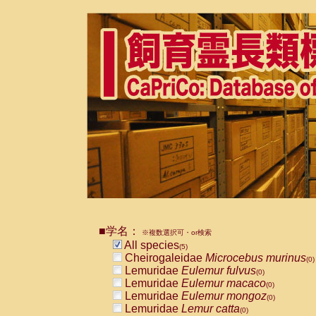
■学名：
※複数選択可・or検索
All species
(5)
Cheirogaleidae
Microcebus murinus
(0)
Lemuridae
Eulemur fulvus
(0)
Lemuridae
Eulemur macaco
(0)
Lemuridae
Eulemur mongoz
(0)
Lemuridae
Lemur catta
(0)