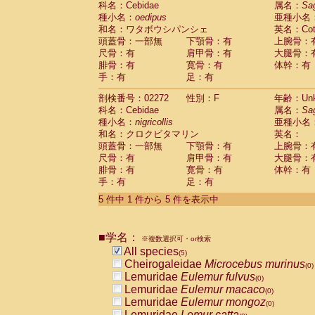
科名：Cebidae
属名：
Sa
Pitheciidae
Callicebus cupreus
(0)
種小名：
oedipus
亜種小名
Pitheciidae
Callicebus donacophilus
(0
和名：ワタボウシパンシェ
英名：Cotto
Pitheciidae
Callicebus moloch
(0)
頭蓋骨：一部無
下顎骨：有
上腕骨：
Pitheciidae
Callicebus torquatus
(0)
尺骨：有
肩甲骨：有
大腿骨：
Pitheciidae
Callicebus
spp.
(0)
腓骨：有
寛骨：有
体幹：有
Pitheciidae
Chiropotes satanas
(0)
手：有
足：有
Pitheciidae
Pithecia monachus
(0)
Pitheciidae
Pithecia pithecia
剖検番号：02272
性別：F
年齢：Unk
(0)
Cercopithecidae
Cercocebus agilis
科名：Cebidae
属名：
Sa
(0)
Cercopithecidae
Cercocebus galeritus
種小名：
nigricollis
亜種小名
和名：クロクビタマリン
Cercopithecidae
Cercocebus torquatu
英名：
頭蓋骨：一部無
下顎骨：有
上腕骨：
Cercopithecidae
Cercocebus torquatus
尺骨：有
肩甲骨：有
大腿骨：
Cercopithecidae
Cercocebus torquatu
腓骨：有
寛骨：有
体幹：有
Cercopithecidae
Cercocebus
hybrid
(0)
手：有
足：有
Cercopithecidae
Cercocebus
spp.
(0)
Cercopithecidae
Lophocebus albigen
5 件中 1 件から 5 件を表示中
Cercopithecidae
Papio anubis
(0)
Cercopithecidae
Papio cynocephalus
(
Cercopithecidae
Papio hamadryas
■学名：
(0)
※複数選択可・or検索
Cercopithecidae
Papio papio
All species
(0)
(5)
Cercopithecidae
Papio
spp.
Cheirogaleidae
Microcebus murinus
(0)
(0)
Cercopithecidae
Mandrillus leucopha
Lemuridae
Eulemur fulvus
(0)
Cercopithecidae
Mandrillus sphinx
Lemuridae
Eulemur macaco
(0)
(0)
Cercopithecidae
Theropithecus gelad
Lemuridae
Eulemur mongoz
(0)
Cercopithecidae
Macaca arctoides
Lemuridae
Lemur catta
(0)