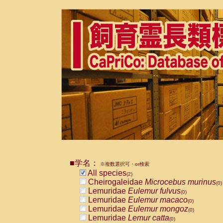
■学名：
※複数選択可・or検索
All species
(2)
Cheirogaleidae
Microcebus murinus
(0)
Lemuridae
Eulemur fulvus
(0)
Lemuridae
Eulemur macaco
(0)
Lemuridae
Eulemur mongoz
(0)
Lemuridae
Lemur catta
(0)