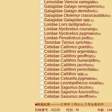
Lemuridae
Varecia variegata
(0)
Galagidae
Galago senegalensis
(0)
Galagidae
Galago demidovii
(0)
Galagidae
Otolemur crassicaudatus
(0)
Galagidae
Galagidae
spp.
(0)
Loridae
Loris tardigradus
(0)
Loridae
Nycticebus coucang
(0)
Loridae
Nycticebus pygmaeus
(0)
Loridae
Perodicticus potto
(0)
Tarsiidae
Tarsius syrichta
(0)
Cebidae
Callimico goeldii
(0)
Cebidae
Callithrix argentata
(0)
Cebidae
Callithrix geoffroyi
(0)
Cebidae
Callithrix humeralifer
(0)
Cebidae
Callithrix jacchus
(0)
Cebidae
Callithrix penicillata
(0)
Cebidae
Callithrix
spp.
(0)
Cebidae
Cebuella pygmaea
(0)
Cebidae
Leontopithecus rosalia
(0)
Cebidae
Saguinus bicolor
(0)
Cebidae
Saguinus fuscicollis
(0)
Cebidae
Saguinus geoffroyi
(0)
Cebidae
Saguinus imperator
(0)
■検索結果-----------2 件中 1 件から 2 件を表示中
Cebidae
Saguinus labiatus
(0)
Cebidae
Saguinus leucopus
剖検番号：02220
性別：M
年齢：Unk
(0)