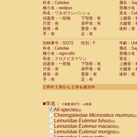
科名：Cebidae
Cebidae
Saguinus midas
属名：
Sa
(0)
種小名：
oedipus
亜種小名
Cebidae
Saguinus mystax
(0)
和名：ワタボウシパンシェ
英名：Cotto
Cebidae
Saguinus nigricollis
(1)
頭蓋骨：一部無
下顎骨：有
上腕骨：
Cebidae
Saguinus oedipus
(1)
尺骨：有
肩甲骨：有
大腿骨：
Cebidae
Saguinus weddelli
(0)
腓骨：有
寛骨：有
体幹：有
Cebidae
Saguinus
spp.
(0)
手：有
足：有
Cebidae
Aotus trivirgatus
(0)
Cebidae
Cebus albifrons
(0)
剖検番号：02272
性別：F
年齢：Unk
Cebidae
Cebus apella
科名：Cebidae
(0)
属名：
Sa
Cebidae
Cebus capucinus
種小名：
nigricollis
亜種小名
(0)
Cebidae
Cebus nigrivittatus
和名：クロクビタマリン
英名：
(0)
Cebidae
Cebus
spp.
頭蓋骨：一部無
下顎骨：有
上腕骨：
(0)
Cebidae
Saimiri boliviensis
尺骨：有
肩甲骨：有
大腿骨：
(0)
腓骨：有
Cebidae
Saimiri sciureus
寛骨：有
体幹：有
(0)
手：有
足：有
Atelidae
Alouatta caraya
(0)
Atelidae
Alouatta fusca
(0)
2 件中 1 件から 2 件を表示中
Atelidae
Alouatta seniculus
(0)
Atelidae
Alouatta
spp.
(0)
Atelidae
Ateles belzebuth
■学名：
(0)
※複数選択可・or検索
Atelidae
Ateles geoffroyi
(0)
All species
(2)
Atelidae
Ateles paniscus
(0)
Cheirogaleidae
Microcebus murinus
(0)
Atelidae
Ateles
spp.
(0)
Lemuridae
Eulemur fulvus
(0)
Atelidae
Lagothrix lagothricha
(0)
Lemuridae
Eulemur macaco
(0)
Atelidae
Lagothrix lagothricha cana
(0)
Lemuridae
Eulemur mongoz
(0)
Pitheciidae
Cacajao calvus rubicundu