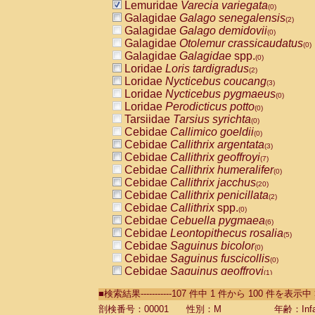
Lemuridae
Varecia variegata
(0)
Galagidae
Galago senegalensis
(2)
Galagidae
Galago demidovii
(0)
Galagidae
Otolemur crassicaudatus
(0)
Galagidae
Galagidae
spp.
(0)
Loridae
Loris tardigradus
(2)
Loridae
Nycticebus coucang
(3)
Loridae
Nycticebus pygmaeus
(0)
Loridae
Perodicticus potto
(0)
Tarsiidae
Tarsius syrichta
(0)
Cebidae
Callimico goeldii
(0)
Cebidae
Callithrix argentata
(3)
Cebidae
Callithrix geoffroyi
(7)
Cebidae
Callithrix humeralifer
(0)
Cebidae
Callithrix jacchus
(20)
Cebidae
Callithrix penicillata
(2)
Cebidae
Callithrix
spp.
(0)
Cebidae
Cebuella pygmaea
(6)
Cebidae
Leontopithecus rosalia
(5)
Cebidae
Saguinus bicolor
(0)
Cebidae
Saguinus fuscicollis
(0)
Cebidae
Saguinus geoffroyi
(1)
Cebidae
Saguinus imperator
(0)
■検索結果-----------107 件中 1 件から 100 件を表示中
Cebidae
Saguinus labiatus
(0)
Cebidae
Saguinus leucopus
剖検番号：00001
性別：M
年齢：Infa
(5)