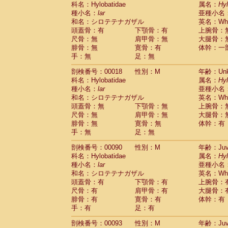
科名：Hylobatidae
Cebidae
Saguinus midas
属名：
Hy
(0)
種小名：
lar
亜種小名
Cebidae
Saguinus mystax
(2)
和名：シロテテナガザル
英名：Whit
Cebidae
Saguinus nigricollis
(13)
頭蓋骨：有
下顎骨：有
上腕骨：
Cebidae
Saguinus oedipus
(20)
尺骨：無
肩甲骨：無
大腿骨：
Cebidae
Saguinus weddelli
(0)
腓骨：無
寛骨：有
体幹：一
Cebidae
Saguinus
spp.
(1)
手：無
足：無
Cebidae
Aotus trivirgatus
(3)
Cebidae
Cebus albifrons
(1)
剖検番号：00018
性別：M
年齢：Unk
Cebidae
Cebus apella
科名：Hylobatidae
(7)
属名：
Hy
Cebidae
Cebus capucinus
種小名：
lar
亜種小名
(0)
Cebidae
Cebus nigrivittatus
和名：シロテテナガザル
英名：Whit
(1)
Cebidae
Cebus
spp.
頭蓋骨：無
下顎骨：無
上腕骨：
(0)
Cebidae
Saimiri boliviensis
尺骨：無
肩甲骨：無
大腿骨：
(0)
腓骨：無
Cebidae
Saimiri sciureus
寛骨：無
体幹：有
(9)
手：無
足：無
Atelidae
Alouatta caraya
(0)
Atelidae
Alouatta fusca
(1)
剖検番号：00090
性別：M
年齢：Juve
Atelidae
Alouatta seniculus
(1)
科名：Hylobatidae
属名：
Hy
Atelidae
Alouatta
spp.
(0)
種小名：
lar
亜種小名
Atelidae
Ateles belzebuth
(1)
和名：シロテテナガザル
英名：Whit
Atelidae
Ateles geoffroyi
(3)
頭蓋骨：有
下顎骨：有
上腕骨：
Atelidae
Ateles paniscus
(3)
尺骨：有
肩甲骨：有
大腿骨：
Atelidae
Ateles
spp.
腓骨：有
寛骨：有
(0)
体幹：有
Atelidae
Lagothrix lagothricha
手：有
足：有
(6)
Atelidae
Lagothrix lagothricha cana
(0)
剖検番号：00093
性別：M
年齢：Juve
Pitheciidae
Cacajao calvus rubicundu