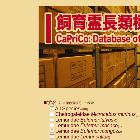
■学名：
※複数選択可・or検索
All Species
(609)
Cheirogaleidae
Microcebus murinus
(0)
Lemuridae
Eulemur fulvus
(0)
Lemuridae
Eulemur macaco
(0)
Lemuridae
Eulemur mongoz
(2)
Lemuridae
Lemur catta
(2)