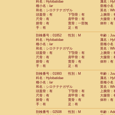
科名：Hylobatidae
属名：
Hy
Cercopithecidae
Cercopithecus lhoest
種小名：
lar
亜種小名
Cercopithecidae
Cercopithecus mitis
(0
和名：シロテテナガザル
英名：Whit
Cercopithecidae
Cercopithecus mitis 
頭蓋骨：有
下顎骨：有
上腕骨：
Cercopithecidae
Cercopithecus mitis 
尺骨：有
肩甲骨：有
大腿骨：
Cercopithecidae
Cercopithecus mona
腓骨：有
寛骨：一部無
体幹：有
Cercopithecidae
Cercopithecus negle
手：有
足：有
Cercopithecidae
Cercopithecus nigrovi
剖検番号：01852
性別：M
年齢：Juve
Cercopithecidae
Cercopithecus petauri
科名：Hylobatidae
属名：
Hy
Cercopithecidae
Cercopithecus
spp.
(0)
種小名：
lar
亜種小名
Cercopithecidae
Chlorocebus aethiop
和名：シロテテナガザル
英名：Whit
Cercopithecidae
Chlorocebus pygeryt
頭蓋骨：有
下顎骨：有
上腕骨：
Cercopithecidae
Erythrocebus patas
(1
尺骨：有
肩甲骨：有
大腿骨：
Cercopithecidae
Miopithecus talapoin
腓骨：有
寛骨：有
体幹：有
Cercopithecidae
Cercopithecinae
spp
手：有
足：有
Cercopithecidae
Colobus angolensis
(0
Cercopithecidae
Colobus guereza
剖検番号：01993
性別：M
年齢：Juve
(0)
Cercopithecidae
Colobus polykomos
科名：Hylobatidae
属名：
Hy
(0
種小名：
Cercopithecidae
lar
Piliocolobus badius
亜種小名
(0
和名：シロテテナガザル
英名：Whit
Cercopithecidae
Kasi senex vetulus
(0)
頭蓋骨：有
下顎骨：有
上腕骨：
Cercopithecidae
Kasi senex
(0)
尺骨：有
肩甲骨：有
大腿骨：
Cercopithecidae
Nasalis larvatus
(0)
腓骨：有
寛骨：有
体幹：有
Cercopithecidae
Presbytes melaloph
手：有
足：有
Cercopithecidae
Pygathrix nemaeus
(0)
Cercopithecidae
Semnopithecus entel
剖検番号：02508
性別：M
年齢：Adu
Cercopithecidae
Trachypithecus crista