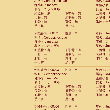
Scandentia
Tupaia glis
科名：Cercopithecidae
属名：
Ma
(0)
Scandentia
Tupaia gracilis
種小名：
fuscata
亜種小名
(0)
Scandentia
Tupaia minor
和名：ニホンザル
英名：Japa
(0)
頭蓋骨：無
下顎骨：無
上腕骨：
尺骨：無
肩甲骨：無
大腿骨：
腓骨：無
寛骨：無
体幹：一
手：無
足：無
剖検番号：00471
性別：M
年齢：Juve
科名：Cercopithecidae
属名：
Ma
種小名：
fuscata
亜種小名
和名：ニホンザル
英名：Japa
頭蓋骨：有
下顎骨：有
上腕骨：
尺骨：有
肩甲骨：有
大腿骨：
腓骨：有
寛骨：有
体幹：有
手：有
足：有
剖検番号：00703
性別：M
年齢：Adu
科名：Cercopithecidae
属名：
Ma
種小名：
fuscata
亜種小名
和名：ニホンザル
英名：Japa
頭蓋骨：無
下顎骨：無
上腕骨：
尺骨：有
肩甲骨：有
大腿骨：
腓骨：有
寛骨：有
体幹：有
手：有
足：有
剖検番号：00704
性別：M
年齢：Juve