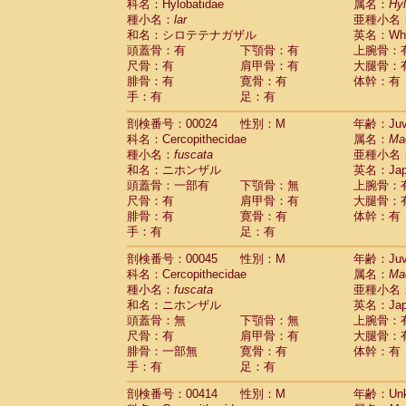
科名：Hylobatidae
属名：
Hy
Cercopithecidae
Trachypithecus franc
種小名：
lar
亜種小名
Cercopithecidae
Trachypithecus obsc
和名：シロテテナガザル
英名：Whit
Cercopithecidae
Trachypithecus pilea
頭蓋骨：有
下顎骨：有
上腕骨：
Cercopithecidae
Colobinae
spp.
尺骨：有
肩甲骨：有
大腿骨：
(0)
Cercopithecidae
Presbytesinae
spp.
腓骨：有
寛骨：有
体幹：有
(0)
手：有
Cercopithecidae
足：有
Cercopithecidae
spp
Hylobatidae
Hoolock hoolock
(0)
剖検番号：00024
性別：M
年齢：Juve
Hylobatidae
Hylobates agilis
(1)
科名：Cercopithecidae
属名：
Ma
Hylobatidae
Hylobates klossii
(0)
種小名：
fuscata
亜種小名
Hylobatidae
Hylobates lar
(13)
和名：ニホンザル
英名：Japa
Hylobatidae
Hylobates moloch
(0)
頭蓋骨：一部有
下顎骨：無
上腕骨：
Hylobatidae
Hylobates muelleri
(0)
尺骨：有
肩甲骨：有
大腿骨：
Hylobatidae
Hylobates pileatus
(2)
腓骨：有
寛骨：有
体幹：有
Hylobatidae
Hylobates
spp.
手：有
足：有
(0)
Hylobatidae
Hylobates
hybrid
(0)
剖検番号：00045
性別：M
年齢：Juve
Hylobatidae
Nomascus concolor
(0)
科名：Cercopithecidae
属名：
Ma
Hylobatidae
Symphalangus syndactyl
種小名：
fuscata
亜種小名
Hominidae
Pongo pygmaeus
(0)
和名：ニホンザル
英名：Japa
Hominidae
Pan troglodytes
(1)
頭蓋骨：無
下顎骨：無
上腕骨：
Hominidae
Gorilla gorilla beringei
(0)
尺骨：有
肩甲骨：有
大腿骨：
Hominidae
Gorilla gorilla gorilla
(0)
腓骨：一部無
寛骨：有
体幹：有
Primates misc.
(0)
手：有
足：有
Scandentia
Dendrogale melanura
(0)
Scandentia
Ptilocercus lowii
剖検番号：00414
性別：M
年齢：Unk
(0)