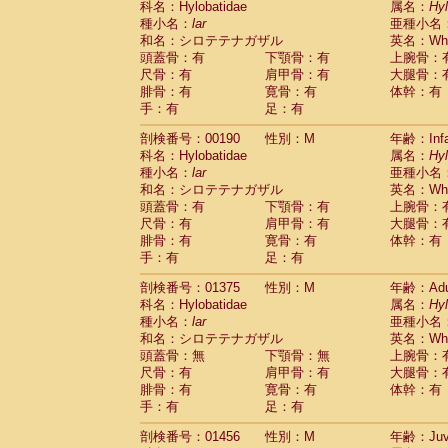
科名：Hylobatidae
属名：
Hy
Cercopithecidae
Macaca assamensis
(
種小名：
lar
亜種小名
Cercopithecidae
Macaca brunnescen
和名：シロテテナガザル
英名：Whit
Cercopithecidae
Macaca cyclopis
(6)
頭蓋骨：有
下顎骨：有
上腕骨：
Cercopithecidae
Macaca fascicularis
(1
尺骨：有
肩甲骨：有
大腿骨：
Cercopithecidae
Macaca fuscaca fusc
腓骨：有
寛骨：有
体幹：有
Cercopithecidae
Macaca fuscata yaku
手：有
足：有
Cercopithecidae
Macaca fuscata
hybr
剖検番号：00190
Cercopithecidae
性別：M
Macaca maura
年齢：Infa
(1)
科名：Hylobatidae
属名：
Hy
Cercopithecidae
Macaca mulatta
(50)
種小名：
lar
亜種小名
Cercopithecidae
Macaca nemestrina
(3
和名：シロテテナガザル
英名：Whit
Cercopithecidae
Macaca nigra
(1)
頭蓋骨：有
下顎骨：有
上腕骨：
Cercopithecidae
Macaca radiata
(9)
尺骨：有
肩甲骨：有
大腿骨：
Cercopithecidae
Macaca silenus
(1)
腓骨：有
寛骨：有
体幹：有
Cercopithecidae
Macaca sinica
(0)
手：有
足：有
Cercopithecidae
Macaca sylvanus
(2)
Cercopithecidae
Macaca thibetana
剖検番号：01375
性別：M
年齢：Adu
(0)
Cercopithecidae
Macaca tonkeana
科名：Hylobatidae
属名：
Hy
(0)
Cercopithecidae
Macaca
hybrid
種小名：
lar
亜種小名
(1)
Cercopithecidae
Macaca
spp.
和名：シロテテナガザル
英名：Whit
(0)
Cercopithecidae
Allenopithecus nigrov
頭蓋骨：無
下顎骨：無
上腕骨：
尺骨：有
Cercopithecidae
肩甲骨：有
Cercopithecus ascan
大腿骨：
腓骨：有
寛骨：有
体幹：有
Cercopithecidae
Cercopithecus ascan
手：有
足：有
Cercopithecidae
Cercopithecus ceph
Cercopithecidae
Cercopithecus diana
剖検番号：01456
性別：M
年齢：Juve
Cercopithecidae
Cercopithecus hamly