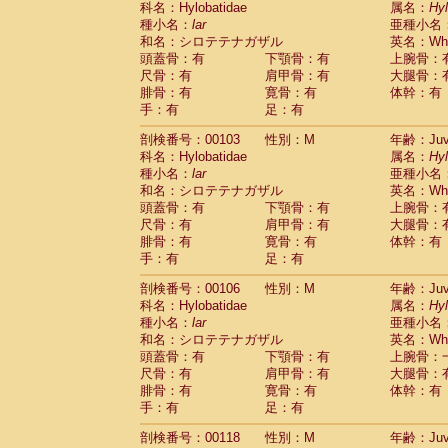
科名：Hylobatidae
属名：
Hy
Pitheciidae
Callicebus cupreus
(0)
種小名：
lar
亜種小名
Pitheciidae
Callicebus donacophilus
(0
和名：シロテテナガザル
英名：Whit
Pitheciidae
Callicebus moloch
(0)
頭蓋骨：有
下顎骨：有
上腕骨：
Pitheciidae
Callicebus torquatus
(0)
尺骨：有
肩甲骨：有
大腿骨：
Pitheciidae
Callicebus
spp.
(0)
腓骨：有
寛骨：有
体幹：有
Pitheciidae
Chiropotes satanas
(1)
手：有
足：有
Pitheciidae
Pithecia monachus
(3)
Pitheciidae
Pithecia pithecia
剖検番号：00103
性別：M
年齢：Juve
(0)
Cercopithecidae
Cercocebus agilis
科名：Hylobatidae
属名：
Hy
(0)
Cercopithecidae
Cercocebus galeritus
種小名：
lar
亜種小名
和名：シロテテナガザル
Cercopithecidae
Cercocebus torquatu
英名：Whit
頭蓋骨：有
下顎骨：有
上腕骨：
Cercopithecidae
Cercocebus torquatus
尺骨：有
肩甲骨：有
大腿骨：
Cercopithecidae
Cercocebus torquatu
腓骨：有
寛骨：有
体幹：有
Cercopithecidae
Cercocebus
hybrid
(0)
手：有
足：有
Cercopithecidae
Cercocebus
spp.
(0)
Cercopithecidae
Lophocebus albigen
剖検番号：00106
性別：M
年齢：Juve
Cercopithecidae
Papio anubis
(0)
科名：Hylobatidae
属名：
Hy
Cercopithecidae
Papio cynocephalus
(
種小名：
lar
亜種小名
Cercopithecidae
Papio hamadryas
和名：シロテテナガザル
英名：Whit
(1)
Cercopithecidae
Papio papio
頭蓋骨：有
下顎骨：有
上腕骨：
(0)
Cercopithecidae
Papio
spp.
尺骨：有
肩甲骨：有
大腿骨：
(0)
Cercopithecidae
Mandrillus leucopha
腓骨：有
寛骨：有
体幹：有
Cercopithecidae
Mandrillus sphinx
手：有
足：有
(0)
Cercopithecidae
Theropithecus gelad
剖検番号：00118
性別：M
年齢：Juve
Cercopithecidae
Macaca arctoides
(1)