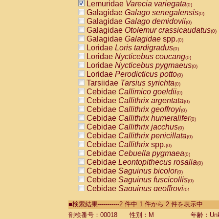
Lemuridae
Varecia variegata
(0)
Galagidae
Galago senegalensis
(0)
Galagidae
Galago demidovii
(0)
Galagidae
Otolemur crassicaudatus
(0)
Galagidae
Galagidae
spp.
(0)
Loridae
Loris tardigradus
(0)
Loridae
Nycticebus coucang
(0)
Loridae
Nycticebus pygmaeus
(0)
Loridae
Perodicticus potto
(0)
Tarsiidae
Tarsius syrichta
(0)
Cebidae
Callimico goeldii
(0)
Cebidae
Callithrix argentata
(0)
Cebidae
Callithrix geoffroyi
(0)
Cebidae
Callithrix humeralifer
(0)
Cebidae
Callithrix jacchus
(0)
Cebidae
Callithrix penicillata
(0)
Cebidae
Callithrix
spp.
(0)
Cebidae
Cebuella pygmaea
(0)
Cebidae
Leontopithecus rosalia
(0)
Cebidae
Saguinus bicolor
(0)
Cebidae
Saguinus fuscicollis
(0)
Cebidae
Saguinus geoffroyi
(0)
Cebidae
Saguinus imperator
(0)
■検索結果-----------2 件中 1 件から 2 件を表示中
Cebidae
Saguinus labiatus
(0)
Cebidae
Saguinus leucopus
剖検番号：00018
性別：M
年齢：Unk
(0)