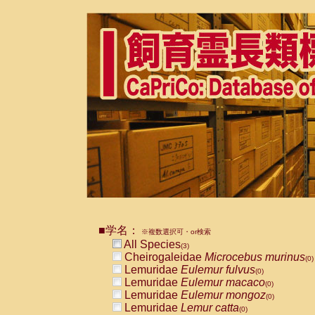
■学名：
※複数選択可・or検索
All Species
(3)
Cheirogaleidae
Microcebus murinus
(0)
Lemuridae
Eulemur fulvus
(0)
Lemuridae
Eulemur macaco
(0)
Lemuridae
Eulemur mongoz
(0)
Lemuridae
Lemur catta
(0)