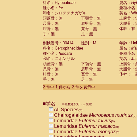
科名：Hylobatidae
Cebidae
Saguinus midas
属名：
Hy
(0)
種小名：
lar
亜種小名
Cebidae
Saguinus mystax
(0)
和名：シロテテナガザル
英名：Whit
Cebidae
Saguinus nigricollis
(0)
頭蓋骨：無
下顎骨：無
上腕骨：
Cebidae
Saguinus oedipus
(1)
尺骨：無
肩甲骨：無
大腿骨：
Cebidae
Saguinus weddelli
(0)
腓骨：無
寛骨：無
体幹：有
Cebidae
Saguinus
spp.
(0)
手：無
足：無
Cebidae
Aotus trivirgatus
(0)
Cebidae
Cebus albifrons
(0)
剖検番号：00414
性別：M
年齢：Unk
Cebidae
Cebus apella
科名：Cercopithecidae
(0)
属名：
Ma
Cebidae
Cebus capucinus
種小名：
fuscata
亜種小名
(0)
Cebidae
Cebus nigrivittatus
和名：ニホンザル
英名：Japa
(0)
Cebidae
Cebus
spp.
頭蓋骨：無
下顎骨：無
上腕骨：
(0)
Cebidae
Saimiri boliviensis
尺骨：無
肩甲骨：無
大腿骨：
(0)
腓骨：無
Cebidae
Saimiri sciureus
寛骨：無
体幹：一
(0)
手：無
足：無
Atelidae
Alouatta caraya
(0)
Atelidae
Alouatta fusca
(0)
2 件中 1 件から 2 件を表示中
Atelidae
Alouatta seniculus
(0)
Atelidae
Alouatta
spp.
(0)
Atelidae
Ateles belzebuth
■学名：
(0)
※複数選択可・or検索
Atelidae
Ateles geoffroyi
(0)
All Species
(3)
Atelidae
Ateles paniscus
(0)
Cheirogaleidae
Microcebus murinus
(0)
Atelidae
Ateles
spp.
(0)
Lemuridae
Eulemur fulvus
(0)
Atelidae
Lagothrix lagothricha
(0)
Lemuridae
Eulemur macaco
(0)
Atelidae
Lagothrix lagothricha cana
(0)
Lemuridae
Eulemur mongoz
(0)
Pitheciidae
Cacajao calvus rubicundu