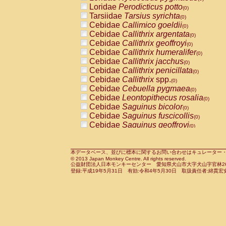
Pitheciidae
Callicebus cupreus
Loridae
Perodicticus potto
(0)
(0)
Pitheciidae
Callicebus donacophilus
Tarsiidae
Tarsius syrichta
(0
(0)
Pitheciidae
Callicebus moloch
Cebidae
Callimico goeldii
(0)
(0)
Pitheciidae
Callicebus torquatus
Cebidae
Callithrix argentata
(0)
(0)
Pitheciidae
Callicebus
spp.
Cebidae
Callithrix geoffroyi
(0)
(0)
Pitheciidae
Chiropotes satanas
Cebidae
Callithrix humeralifer
(0)
(0)
Pitheciidae
Pithecia monachus
Cebidae
Callithrix jacchus
(0)
(0)
Pitheciidae
Pithecia pithecia
Cebidae
Callithrix penicillata
(0)
(0)
Cercopithecidae
Cercocebus agilis
Cebidae
Callithrix
spp.
(0)
(0)
Cercopithecidae
Cercocebus galeritus
Cebidae
Cebuella pygmaea
(0)
Cercopithecidae
Cercocebus torquatu
Cebidae
Leontopithecus rosalia
(0)
Cercopithecidae
Cercocebus torquatus
Cebidae
Saguinus bicolor
(0)
Cercopithecidae
Cercocebus torquatu
Cebidae
Saguinus fuscicollis
(0)
Cercopithecidae
Cercocebus
hybrid
Cebidae
Saguinus geoffroyi
(0)
(0)
Cercopithecidae
Cercocebus
spp.
Cebidae
Saguinus imperator
(0)
(0)
Cercopithecidae
Lophocebus albigen
Cebidae
Saguinus labiatus
(0)
Cercopithecidae
Papio anubis
Cebidae
Saguinus leucopus
本データベース、並びに標本に関するお問い合わせはキュレーター・新宅勇太までお願い
(0)
(0)
© 2013 Japan Monkey Centre. All rights reserved.
Cercopithecidae
Papio cynocephalus
Cebidae
Saguinus midas
(
(0)
公益財団法人日本モンキーセンター 愛知県犬山市大字犬山字官林26番
Cercopithecidae
Papio hamadryas
Cebidae
Saguinus mystax
(0)
登録:平成19年5月31日 有効:令和4年5月30日 取扱責任者:綿貫宏
(0)
Cercopithecidae
Papio papio
Cebidae
Saguinus nigricollis
(0)
(1)
Cercopithecidae
Papio
spp.
Cebidae
Saguinus oedipus
(0)
(1)
Cercopithecidae
Mandrillus leucopha
Cebidae
Saguinus weddelli
(0)
Cercopithecidae
Mandrillus sphinx
Cebidae
Saguinus
spp.
(0)
(0)
Cercopithecidae
Theropithecus gelad
Cebidae
Aotus trivirgatus
(0)
Cercopithecidae
Macaca arctoides
Cebidae
Cebus albifrons
(0)
(0)