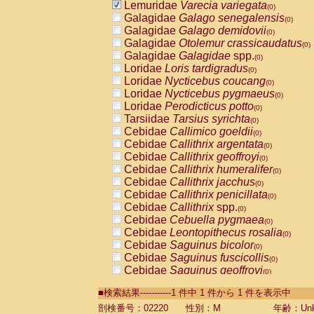
Lemuridae
Varecia variegata
(0)
Galagidae
Galago senegalensis
(0)
Galagidae
Galago demidovii
(0)
Galagidae
Otolemur crassicaudatus
(0)
Galagidae
Galagidae
spp.
(0)
Loridae
Loris tardigradus
(0)
Loridae
Nycticebus coucang
(0)
Loridae
Nycticebus pygmaeus
(0)
Loridae
Perodicticus potto
(0)
Tarsiidae
Tarsius syrichta
(0)
Cebidae
Callimico goeldii
(0)
Cebidae
Callithrix argentata
(0)
Cebidae
Callithrix geoffroyi
(0)
Cebidae
Callithrix humeralifer
(0)
Cebidae
Callithrix jacchus
(0)
Cebidae
Callithrix penicillata
(0)
Cebidae
Callithrix
spp.
(0)
Cebidae
Cebuella pygmaea
(0)
Cebidae
Leontopithecus rosalia
(0)
Cebidae
Saguinus bicolor
(0)
Cebidae
Saguinus fuscicollis
(0)
Cebidae
Saguinus geoffroyi
(0)
Cebidae
Saguinus imperator
(0)
■検索結果-----------1 件中 1 件から 1 件を表示中
Cebidae
Saguinus labiatus
(0)
Cebidae
Saguinus leucopus
剖検番号：02220
性別：M
年齢：Unk
(0)