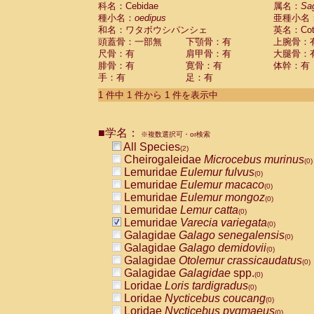
科名：Cebidae
Cebidae
Saguinus midas
属名：
Sa
(0)
種小名：
oedipus
亜種小名
Cebidae
Saguinus mystax
(0)
和名：ワタボウシパンシェ
英名：Cotto
Cebidae
Saguinus nigricollis
(1)
頭蓋骨：一部無
下顎骨：有
上腕骨：
Cebidae
Saguinus oedipus
(1)
尺骨：有
肩甲骨：有
大腿骨：
Cebidae
Saguinus weddelli
(0)
腓骨：有
寛骨：有
体幹：有
Cebidae
Saguinus
spp.
(0)
手：有
足：有
Cebidae
Aotus trivirgatus
(0)
Cebidae
Cebus albifrons
1 件中 1 件から 1 件を表示中
(0)
Cebidae
Cebus apella
(0)
Cebidae
Cebus capucinus
(0)
■学名：
Cebidae
Cebus nigrivittatus
※複数選択可・or検索
(0)
Cebidae
Cebus
spp.
All Species
(0)
(2)
Cebidae
Saimiri boliviensis
Cheirogaleidae
Microcebus murinus
(0)
(0)
Cebidae
Saimiri sciureus
Lemuridae
Eulemur fulvus
(0)
(0)
Atelidae
Alouatta caraya
Lemuridae
Eulemur macaco
(0)
(0)
Atelidae
Alouatta fusca
Lemuridae
Eulemur mongoz
(0)
(0)
Atelidae
Alouatta seniculus
Lemuridae
Lemur catta
(0)
(0)
Atelidae
Alouatta
spp.
Lemuridae
Varecia variegata
(0)
(0)
Atelidae
Ateles belzebuth
Galagidae
Galago senegalensis
(0)
(0)
Atelidae
Ateles geoffroyi
Galagidae
Galago demidovii
(0)
(0)
Atelidae
Ateles paniscus
Galagidae
Otolemur crassicaudatus
(0)
(0)
Atelidae
Ateles
spp.
Galagidae
Galagidae
spp.
(0)
(0)
Atelidae
Lagothrix lagothricha
Loridae
Loris tardigradus
(0)
(0)
Atelidae
Lagothrix lagothricha cana
Loridae
Nycticebus coucang
(0)
(0)
Pitheciidae
Cacajao calvus rubicundu
Loridae
Nycticebus pygmaeus
(0)