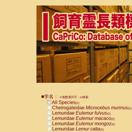
■学名：
※複数選択可・or検索
All Species
(2)
Cheirogaleidae
Microcebus murinus
(0)
Lemuridae
Eulemur fulvus
(0)
Lemuridae
Eulemur macaco
(0)
Lemuridae
Eulemur mongoz
(0)
Lemuridae
Lemur catta
(0)