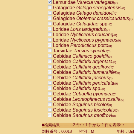
Lemuridae
Varecia variegata
(0)
Galagidae
Galago senegalensis
(0)
Galagidae
Galago demidovii
(0)
Galagidae
Otolemur crassicaudatus
(0)
Galagidae
Galagidae
spp.
(0)
Loridae
Loris tardigradus
(0)
Loridae
Nycticebus coucang
(0)
Loridae
Nycticebus pygmaeus
(0)
Loridae
Perodicticus potto
(0)
Tarsiidae
Tarsius syrichta
(0)
Cebidae
Callimico goeldii
(0)
Cebidae
Callithrix argentata
(0)
Cebidae
Callithrix geoffroyi
(0)
Cebidae
Callithrix humeralifer
(0)
Cebidae
Callithrix jacchus
(0)
Cebidae
Callithrix penicillata
(0)
Cebidae
Callithrix
spp.
(0)
Cebidae
Cebuella pygmaea
(0)
Cebidae
Leontopithecus rosalia
(0)
Cebidae
Saguinus bicolor
(0)
Cebidae
Saguinus fuscicollis
(0)
Cebidae
Saguinus geoffroyi
(0)
Cebidae
Saguinus imperator
(0)
■検索結果-----------2 件中 1 件から 2 件を表示中
Cebidae
Saguinus labiatus
(0)
Cebidae
Saguinus leucopus
剖検番号：00018
性別：M
年齢：Unk
(0)