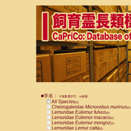
■学名：
※複数選択可・or検索
All Species
(3)
Cheirogaleidae
Microcebus murinus
(0)
Lemuridae
Eulemur fulvus
(0)
Lemuridae
Eulemur macaco
(0)
Lemuridae
Eulemur mongoz
(0)
Lemuridae
Lemur catta
(0)