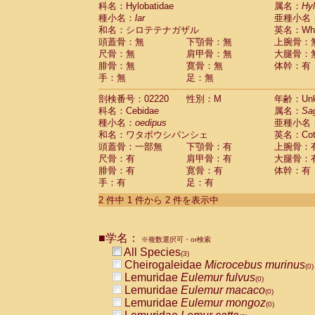
科名：Hylobatidae
Cebidae
Saguinus midas
属名：
Hy
(0)
種小名：
lar
亜種小名
Cebidae
Saguinus mystax
(0)
和名：シロテテナガザル
英名：Whit
Cebidae
Saguinus nigricollis
(0)
頭蓋骨：無
下顎骨：無
上腕骨：
Cebidae
Saguinus oedipus
(1)
尺骨：無
肩甲骨：無
大腿骨：
Cebidae
Saguinus weddelli
(0)
腓骨：無
寛骨：無
体幹：有
Cebidae
Saguinus
spp.
(0)
手：無
足：無
Cebidae
Aotus trivirgatus
(0)
Cebidae
Cebus albifrons
(0)
剖検番号：02220
性別：M
年齢：Unk
Cebidae
Cebus apella
科名：Cebidae
(0)
属名：
Sa
Cebidae
Cebus capucinus
種小名：
oedipus
亜種小名
(0)
Cebidae
Cebus nigrivittatus
和名：ワタボウシパンシェ
英名：Cotto
(0)
Cebidae
Cebus
spp.
頭蓋骨：一部無
下顎骨：有
上腕骨：
(0)
Cebidae
Saimiri boliviensis
尺骨：有
肩甲骨：有
大腿骨：
(0)
腓骨：有
Cebidae
Saimiri sciureus
寛骨：有
体幹：有
(0)
手：有
足：有
Atelidae
Alouatta caraya
(0)
Atelidae
Alouatta fusca
(0)
2 件中 1 件から 2 件を表示中
Atelidae
Alouatta seniculus
(0)
Atelidae
Alouatta
spp.
(0)
Atelidae
Ateles belzebuth
■学名：
(0)
※複数選択可・or検索
Atelidae
Ateles geoffroyi
(0)
All Species
(3)
Atelidae
Ateles paniscus
(0)
Cheirogaleidae
Microcebus murinus
(0)
Atelidae
Ateles
spp.
(0)
Lemuridae
Eulemur fulvus
(0)
Atelidae
Lagothrix lagothricha
(0)
Lemuridae
Eulemur macaco
(0)
Atelidae
Lagothrix lagothricha cana
(0)
Lemuridae
Eulemur mongoz
(0)
Pitheciidae
Cacajao calvus rubicundu