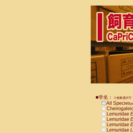
■学名：
※複数選択可・
All Species
(8
Cheirogalei
Lemuridae
E
Lemuridae
E
Lemuridae
E
Lemuridae
L