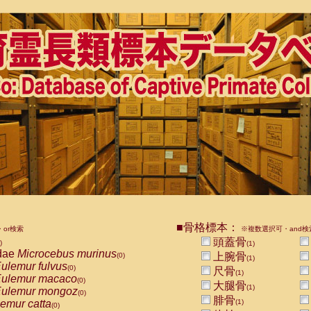
■骨格標本：
or検索
※複数選択可・and検
頭蓋骨
)
(1)
dae
Microcebus murinus
上腕骨
(0)
(1)
ulemur fulvus
(0)
尺骨
(1)
ulemur macaco
(0)
大腿骨
(1)
ulemur mongoz
(0)
腓骨
emur catta
(1)
(0)