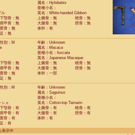
guinus midas
属名：
Hylobates
(0)
亜種小名：
guinus mystax
(0)
ザル
英名：White-handed Gibbon
uinus nigricollis
(1)
下顎骨：無
上腕骨：無
橈骨：無
guinus oedipus
(1)
肩甲骨：無
大腿骨：無
脛骨：無
uinus weddelli
(0)
寛骨：無
体幹：有
guinus
spp.
(0)
足：無
us trivirgatus
(0)
us albifrons
(0)
性別：M
年齢：Unknown
us apella
e
(0)
属名：
Macaca
bus capucinus
亜種小名：
fuscata
(0)
us nigrivittatus
英名：Japanese Macaque
(0)
bus
spp.
下顎骨：無
上腕骨：無
橈骨：無
(0)
miri boliviensis
肩甲骨：無
大腿骨：無
脛骨：無
(0)
miri sciureus
寛骨：無
体幹：一部
(0)
足：無
uatta caraya
(0)
uatta fusca
(0)
性別：M
年齢：Unknown
uatta seniculus
(0)
属名：
Saguinus
uatta
spp.
(0)
亜種小名：
les belzebuth
(0)
ンシェ
英名：Cotton-top Tamarin
les geoffroyi
(0)
下顎骨：有
上腕骨：有
橈骨：有
les paniscus
(0)
肩甲骨：有
大腿骨：有
脛骨：有
les
spp.
寛骨：有
(0)
体幹：有
othrix lagothricha
足：有
(0)
othrix lagothricha cana
(0)
件を表示中
Cacajao calvus rubicundus
(0)