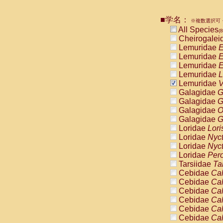
Pitheciidae
Pitheciidae
■学名：
※複数選択可・
Pitheciidae
All Species
(8
Pitheciidae
Cheirogalei
Pitheciidae
Lemuridae
E
Pitheciidae
Lemuridae
E
Pitheciidae
Lemuridae
E
Pitheciidae
Lemuridae
L
Cercopithec
Lemuridae
V
Cercopithec
Galagidae
G
Cercopithec
Galagidae
G
Cercopithec
Galagidae
O
Cercopithec
Galagidae
G
Cercopithec
Loridae
Lori
Cercopithec
Loridae
Nyc
Cercopithec
Loridae
Nyc
Cercopithec
Loridae
Pero
Cercopithec
Tarsiidae
Ta
Cercopithec
Cebidae
Cal
Cercopithec
Cebidae
Cal
Cercopithec
Cebidae
Cal
Cercopithec
Cebidae
Cal
Cercopithec
Cebidae
Cal
Cercopithec
Cebidae
Cal
Cercopithec