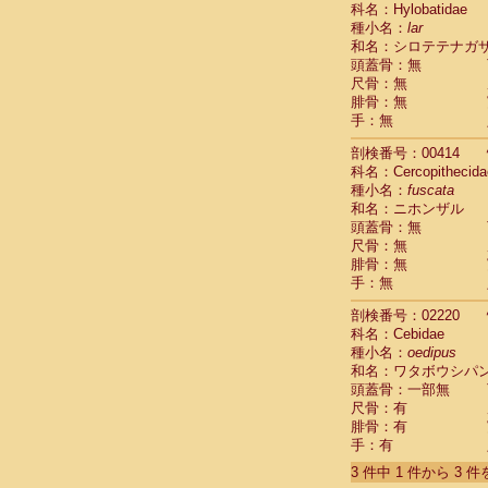
科名：Hylobatidae
Cebidae
Sa
種小名：
lar
Cebidae
Sa
和名：シロテテナガ
Cebidae
Sag
頭蓋骨：無
Cebidae
Sa
尺骨：無
Cebidae
Sag
腓骨：無
Cebidae
Sa
手：無
Cebidae
Aot
Cebidae
Ceb
剖検番号：00414
Cebidae
Ceb
科名：Cercopithecida
Cebidae
Ce
種小名：
fuscata
Cebidae
Ceb
和名：ニホンザル
Cebidae
Ce
頭蓋骨：無
Cebidae
Sai
尺骨：無
腓骨：無
Cebidae
Sai
手：無
Atelidae
Alo
Atelidae
Alo
剖検番号：02220
Atelidae
Alo
科名：Cebidae
Atelidae
Alo
種小名：
oedipus
Atelidae
Ate
和名：ワタボウシパ
Atelidae
Ate
頭蓋骨：一部無
Atelidae
Ate
尺骨：有
Atelidae
Ate
腓骨：有
Atelidae
Lag
手：有
Atelidae
Lag
3 件中 1 件から 3 
Pitheciidae