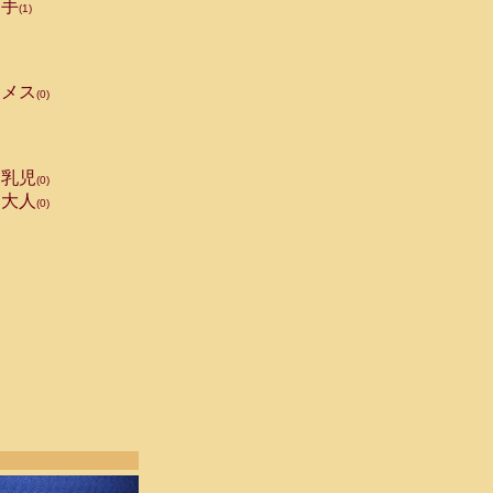
手
(1)
メス
(0)
乳児
(0)
大人
(0)