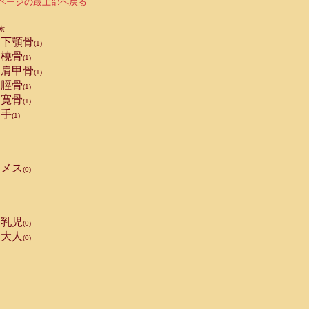
ページの最上部へ戻る
索
下顎骨
(1)
橈骨
(1)
肩甲骨
(1)
脛骨
(1)
寛骨
(1)
手
(1)
メス
(0)
乳児
(0)
大人
(0)