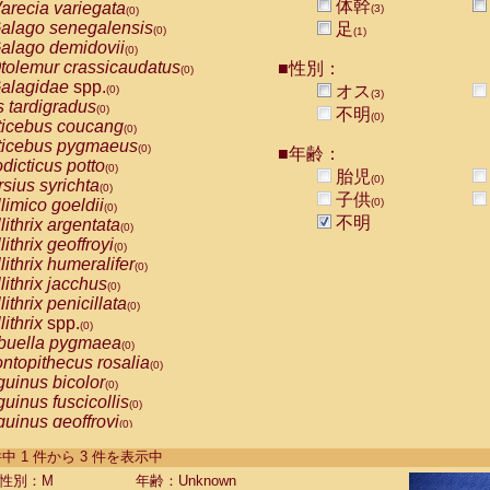
体幹
arecia variegata
(3)
(0)
alago senegalensis
足
(0)
(1)
alago demidovii
(0)
tolemur crassicaudatus
■性別：
(0)
alagidae
spp.
オス
(0)
(3)
s tardigradus
(0)
不明
(0)
ticebus coucang
(0)
ticebus pygmaeus
(0)
■年齢：
dicticus potto
(0)
胎児
(0)
rsius syrichta
(0)
子供
limico goeldii
(0)
(0)
不明
lithrix argentata
(0)
lithrix geoffroyi
(0)
lithrix humeralifer
(0)
lithrix jacchus
(0)
lithrix penicillata
(0)
lithrix
spp.
(0)
buella pygmaea
(0)
ntopithecus rosalia
(0)
uinus bicolor
(0)
uinus fuscicollis
(0)
uinus geoffroyi
(0)
uinus imperator
(0)
-3 件中 1 件から 3 件を表示中
uinus labiatus
(0)
guinus leucopus
性別：M
年齢：Unknown
(0)