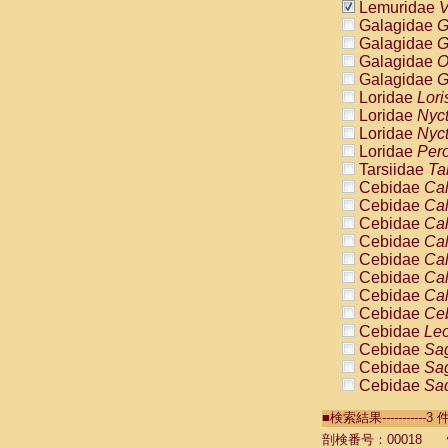
Lemuridae
V
Galagidae
G
Galagidae
G
Galagidae
O
Galagidae
G
Loridae
Lori
Loridae
Nyc
Loridae
Nyc
Loridae
Pero
Tarsiidae
Ta
Cebidae
Cal
Cebidae
Cal
Cebidae
Cal
Cebidae
Cal
Cebidae
Cal
Cebidae
Cal
Cebidae
Cal
Cebidae
Ce
Cebidae
Leo
Cebidae
Sag
Cebidae
Sag
Cebidae
Sag
Cebidae
Sag
■検索結果----------
Cebidae
Sag
Cebidae
Sa
剖検番号：00018