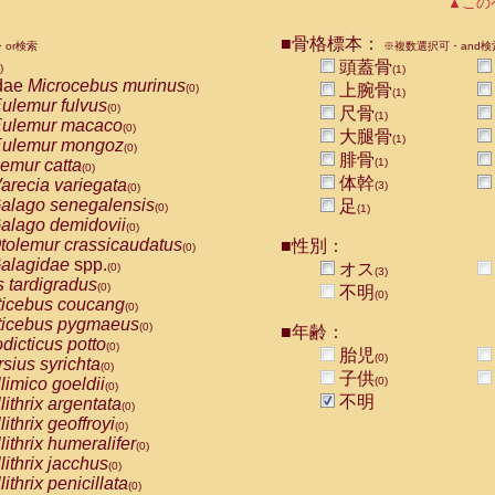
▲この
Callicebus cupreus
(0)
Callicebus donacophilus
(0)
■骨格標本：
or検索
※複数選択可・and検
Callicebus moloch
(0)
頭蓋骨
)
Callicebus torquatus
(1)
(0)
dae
Microcebus murinus
上腕骨
(0)
Callicebus
spp.
(1)
(0)
ulemur fulvus
(0)
Chiropotes satanas
尺骨
(0)
(1)
ulemur macaco
(0)
Pithecia monachus
大腿骨
(0)
(1)
ulemur mongoz
(0)
Pithecia pithecia
(0)
腓骨
emur catta
(1)
(0)
idae
Cercocebus agilis
(0)
体幹
arecia variegata
(3)
(0)
idae
Cercocebus galeritus chrysogaster
(0)
alago senegalensis
足
(0)
idae
Cercocebus torquatus atys
(1)
(0)
alago demidovii
(0)
idae
Cercocebus torquatus lunulatus
(0)
tolemur crassicaudatus
■性別：
(0)
idae
Cercocebus torquatus torquatus
(0)
alagidae
spp.
オス
(0)
idae
Cercocebus
hybrid
(3)
(0)
s tardigradus
(0)
idae
Cercocebus
spp.
不明
(0)
(0)
ticebus coucang
(0)
idae
Lophocebus albigena
(0)
ticebus pygmaeus
(0)
idae
Papio anubis
■年齢：
(0)
dicticus potto
(0)
idae
Papio cynocephalus
胎児
(0)
(0)
rsius syrichta
(0)
idae
Papio hamadryas
(0)
子供
limico goeldii
(0)
(0)
idae
Papio papio
(0)
不明
lithrix argentata
(0)
idae
Papio
spp.
(0)
lithrix geoffroyi
(0)
idae
Mandrillus leucophaeus
(0)
lithrix humeralifer
(0)
idae
Mandrillus sphinx
(0)
lithrix jacchus
(0)
idae
Theropithecus gelada
(0)
lithrix penicillata
(0)
idae
Macaca arctoides
(0)