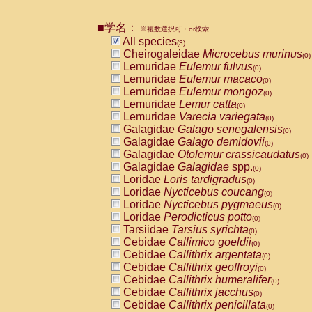
Pitheciidae
Callicebus cupreus
(0)
Pitheciidae
Callicebus donacophilus
(0
■学名：
※複数選択可・or検索
Pitheciidae
Callicebus moloch
(0)
All species
(3)
Pitheciidae
Callicebus torquatus
(0)
Cheirogaleidae
Microcebus murinus
(0)
Pitheciidae
Callicebus
spp.
(0)
Lemuridae
Eulemur fulvus
(0)
Pitheciidae
Chiropotes satanas
(0)
Lemuridae
Eulemur macaco
(0)
Pitheciidae
Pithecia monachus
(0)
Lemuridae
Eulemur mongoz
(0)
Pitheciidae
Pithecia pithecia
(0)
Lemuridae
Lemur catta
(0)
Cercopithecidae
Cercocebus agilis
(0)
Lemuridae
Varecia variegata
(0)
Cercopithecidae
Cercocebus galeritus
Galagidae
Galago senegalensis
(0)
Cercopithecidae
Cercocebus torquatu
Galagidae
Galago demidovii
(0)
Cercopithecidae
Cercocebus torquatus
Galagidae
Otolemur crassicaudatus
(0)
Cercopithecidae
Cercocebus torquatu
Galagidae
Galagidae
spp.
(0)
Cercopithecidae
Cercocebus
hybrid
(0)
Loridae
Loris tardigradus
(0)
Cercopithecidae
Cercocebus
spp.
(0)
Loridae
Nycticebus coucang
(0)
Cercopithecidae
Lophocebus albigen
Loridae
Nycticebus pygmaeus
(0)
Cercopithecidae
Papio anubis
(0)
Loridae
Perodicticus potto
(0)
Cercopithecidae
Papio cynocephalus
(
Tarsiidae
Tarsius syrichta
(0)
Cercopithecidae
Papio hamadryas
(0)
Cebidae
Callimico goeldii
(0)
Cercopithecidae
Papio papio
(0)
Cebidae
Callithrix argentata
(0)
Cercopithecidae
Papio
spp.
(0)
Cebidae
Callithrix geoffroyi
(0)
Cercopithecidae
Mandrillus leucopha
Cebidae
Callithrix humeralifer
(0)
Cercopithecidae
Mandrillus sphinx
(0)
Cebidae
Callithrix jacchus
(0)
Cercopithecidae
Theropithecus gelad
Cebidae
Callithrix penicillata
(0)
Cercopithecidae
Macaca arctoides
(0)