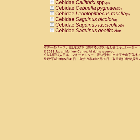
Cebidae
Callithrix
spp.
(0)
Cercopithecidae
Macaca assamensis
(
Cebidae
Cebuella pygmaea
(0)
Cercopithecidae
Macaca brunnescen
Cebidae
Leontopithecus rosalia
(0)
Cercopithecidae
Macaca cyclopis
(0)
Cebidae
Saguinus bicolor
(0)
Cercopithecidae
Macaca fascicularis
(0
Cebidae
Saguinus fuscicollis
(0)
Cercopithecidae
Macaca fuscaca fusc
Cebidae
Saguinus geoffroyi
(0)
Cercopithecidae
Macaca fuscata yaku
Cebidae
Saguinus imperator
(0)
Cercopithecidae
Macaca fuscata
hybr
Cebidae
Saguinus labiatus
(0)
Cercopithecidae
Macaca maura
(0)
Cebidae
Saguinus leucopus
本データベース、並びに標本に関するお問い合わせはキュレーター・新宅勇太までお願い
(0)
Cercopithecidae
Macaca mulatta
(0)
© 2013 Japan Monkey Centre. All rights reserved.
Cebidae
Saguinus midas
(0)
Cercopithecidae
Macaca nemestrina
公益財団法人日本モンキーセンター 愛知県犬山市大字犬山字官林26番
(0
Cebidae
Saguinus mystax
登録:平成19年5月31日 有効:令和4年5月30日 取扱責任者:綿貫宏
(0)
Cercopithecidae
Macaca nigra
(0)
Cebidae
Saguinus nigricollis
(0)
Cercopithecidae
Macaca radiata
(0)
Cebidae
Saguinus oedipus
(1)
Cercopithecidae
Macaca silenus
(0)
Cebidae
Saguinus weddelli
(0)
Cercopithecidae
Macaca sinica
(0)
Cebidae
Saguinus
spp.
(0)
Cercopithecidae
Macaca sylvanus
(0)
Cebidae
Aotus trivirgatus
(0)
Cercopithecidae
Macaca thibetana
(0)
Cebidae
Cebus albifrons
(0)
Cercopithecidae
Macaca tonkeana
(0)
Cebidae
Cebus apella
(0)
Cercopithecidae
Macaca
hybrid
(0)
Cebidae
Cebus capucinus
(0)
Cercopithecidae
Macaca
spp.
(0)
Cebidae
Cebus nigrivittatus
(0)
Cercopithecidae
Allenopithecus nigrov
Cebidae
Cebus
spp.
(0)
Cercopithecidae
Cercopithecus ascan
Cebidae
Saimiri boliviensis
(0)
Cercopithecidae
Cercopithecus ascan
Cebidae
Saimiri sciureus
(0)
Cercopithecidae
Cercopithecus ceph
Atelidae
Alouatta caraya
(0)
Cercopithecidae
Cercopithecus diana
Atelidae
Alouatta fusca
(0)
Cercopithecidae
Cercopithecus hamly