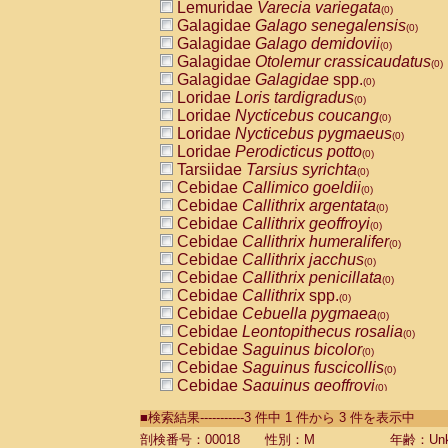
Lemuridae
Varecia variegata
(0)
Galagidae
Galago senegalensis
(0)
Galagidae
Galago demidovii
(0)
Galagidae
Otolemur crassicaudatus
(0)
Galagidae
Galagidae
spp.
(0)
Loridae
Loris tardigradus
(0)
Loridae
Nycticebus coucang
(0)
Loridae
Nycticebus pygmaeus
(0)
Loridae
Perodicticus potto
(0)
Tarsiidae
Tarsius syrichta
(0)
Cebidae
Callimico goeldii
(0)
Cebidae
Callithrix argentata
(0)
Cebidae
Callithrix geoffroyi
(0)
Cebidae
Callithrix humeralifer
(0)
Cebidae
Callithrix jacchus
(0)
Cebidae
Callithrix penicillata
(0)
Cebidae
Callithrix
spp.
(0)
Cebidae
Cebuella pygmaea
(0)
Cebidae
Leontopithecus rosalia
(0)
Cebidae
Saguinus bicolor
(0)
Cebidae
Saguinus fuscicollis
(0)
Cebidae
Saguinus geoffroyi
(0)
Cebidae
Saguinus imperator
(0)
■検索結果-----------3 件中 1 件から 3 件を表示中
Cebidae
Saguinus labiatus
(0)
Cebidae
Saguinus leucopus
剖検番号：00018
性別：M
年齢：Unk
(0)