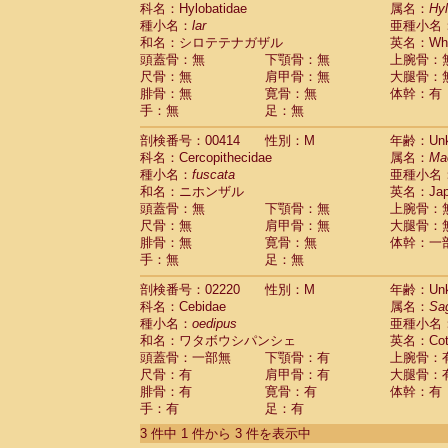
科名：Hylobatidae
Cebidae
Saguinus midas
属名：
Hy
(0)
種小名：
lar
亜種小名
Cebidae
Saguinus mystax
(0)
和名：シロテテナガザル
英名：Whit
Cebidae
Saguinus nigricollis
(0)
頭蓋骨：無
下顎骨：無
上腕骨：
Cebidae
Saguinus oedipus
(1)
尺骨：無
肩甲骨：無
大腿骨：
Cebidae
Saguinus weddelli
(0)
腓骨：無
寛骨：無
体幹：有
Cebidae
Saguinus
spp.
(0)
手：無
足：無
Cebidae
Aotus trivirgatus
(0)
Cebidae
Cebus albifrons
(0)
剖検番号：00414
性別：M
年齢：Unk
Cebidae
Cebus apella
科名：Cercopithecidae
(0)
属名：
Ma
Cebidae
Cebus capucinus
種小名：
fuscata
亜種小名
(0)
Cebidae
Cebus nigrivittatus
和名：ニホンザル
英名：Japa
(0)
Cebidae
Cebus
spp.
頭蓋骨：無
下顎骨：無
上腕骨：
(0)
Cebidae
Saimiri boliviensis
尺骨：無
肩甲骨：無
大腿骨：
(0)
腓骨：無
Cebidae
Saimiri sciureus
寛骨：無
体幹：一
(0)
手：無
足：無
Atelidae
Alouatta caraya
(0)
Atelidae
Alouatta fusca
(0)
剖検番号：02220
性別：M
年齢：Unk
Atelidae
Alouatta seniculus
(0)
科名：Cebidae
属名：
Sa
Atelidae
Alouatta
spp.
(0)
種小名：
oedipus
亜種小名
Atelidae
Ateles belzebuth
(0)
和名：ワタボウシパンシェ
英名：Cotto
Atelidae
Ateles geoffroyi
(0)
頭蓋骨：一部無
下顎骨：有
上腕骨：
Atelidae
Ateles paniscus
(0)
尺骨：有
肩甲骨：有
大腿骨：
Atelidae
Ateles
spp.
腓骨：有
寛骨：有
(0)
体幹：有
Atelidae
Lagothrix lagothricha
手：有
足：有
(0)
Atelidae
Lagothrix lagothricha cana
(0)
3 件中 1 件から 3 件を表示中
Pitheciidae
Cacajao calvus rubicundu