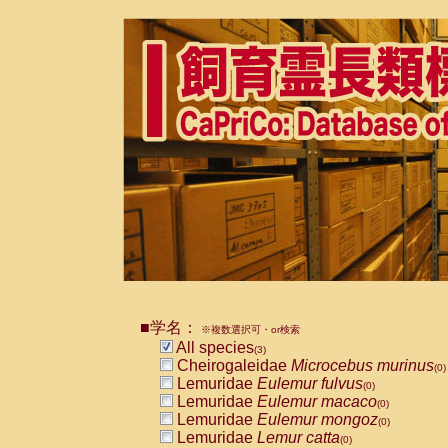
■学名：
※複数選択可・or検索
All species
(3)
Cheirogaleidae
Microcebus murinus
(0)
Lemuridae
Eulemur fulvus
(0)
Lemuridae
Eulemur macaco
(0)
Lemuridae
Eulemur mongoz
(0)
Lemuridae
Lemur catta
(0)