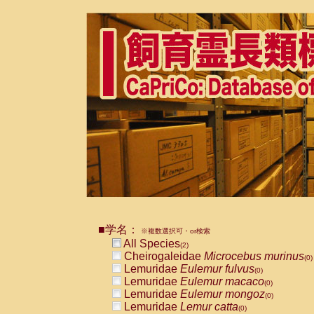
■学名：
※複数選択可・or検索
All Species
(2)
Cheirogaleidae
Microcebus murinus
(0)
Lemuridae
Eulemur fulvus
(0)
Lemuridae
Eulemur macaco
(0)
Lemuridae
Eulemur mongoz
(0)
Lemuridae
Lemur catta
(0)