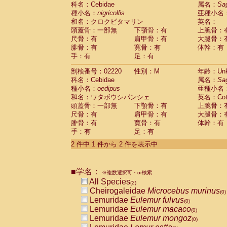
科名：Cebidae
Cebidae
Saguinus midas
属名：
Sa
(0)
種小名：
nigricollis
亜種小名
Cebidae
Saguinus mystax
(0)
和名：クロクビタマリン
英名：
Cebidae
Saguinus nigricollis
(1)
頭蓋骨：一部無
下顎骨：有
上腕骨：
Cebidae
Saguinus oedipus
(1)
尺骨：有
肩甲骨：有
大腿骨：
Cebidae
Saguinus weddelli
(0)
腓骨：有
寛骨：有
体幹：有
Cebidae
Saguinus
spp.
(0)
手：有
足：有
Cebidae
Aotus trivirgatus
(0)
Cebidae
Cebus albifrons
(0)
剖検番号：02220
性別：M
年齢：Unk
Cebidae
Cebus apella
科名：Cebidae
(0)
属名：
Sa
Cebidae
Cebus capucinus
種小名：
oedipus
亜種小名
(0)
Cebidae
Cebus nigrivittatus
和名：ワタボウシパンシェ
英名：Cotto
(0)
Cebidae
Cebus
spp.
頭蓋骨：一部無
下顎骨：有
上腕骨：
(0)
Cebidae
Saimiri boliviensis
尺骨：有
肩甲骨：有
大腿骨：
(0)
腓骨：有
Cebidae
Saimiri sciureus
寛骨：有
体幹：有
(0)
手：有
足：有
Atelidae
Alouatta caraya
(0)
Atelidae
Alouatta fusca
(0)
2 件中 1 件から 2 件を表示中
Atelidae
Alouatta seniculus
(0)
Atelidae
Alouatta
spp.
(0)
Atelidae
Ateles belzebuth
■学名：
(0)
※複数選択可・or検索
Atelidae
Ateles geoffroyi
(0)
All Species
(2)
Atelidae
Ateles paniscus
(0)
Cheirogaleidae
Microcebus murinus
(0)
Atelidae
Ateles
spp.
(0)
Lemuridae
Eulemur fulvus
(0)
Atelidae
Lagothrix lagothricha
(0)
Lemuridae
Eulemur macaco
(0)
Atelidae
Lagothrix lagothricha cana
(0)
Lemuridae
Eulemur mongoz
(0)
Pitheciidae
Cacajao calvus rubicundu