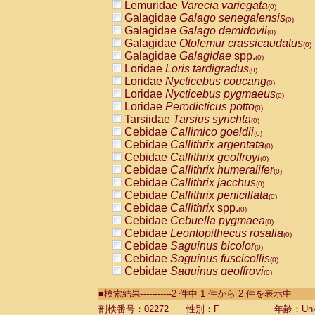
Lemuridae
Varecia variegata
(0)
Galagidae
Galago senegalensis
(0)
Galagidae
Galago demidovii
(0)
Galagidae
Otolemur crassicaudatus
(0)
Galagidae
Galagidae
spp.
(0)
Loridae
Loris tardigradus
(0)
Loridae
Nycticebus coucang
(0)
Loridae
Nycticebus pygmaeus
(0)
Loridae
Perodicticus potto
(0)
Tarsiidae
Tarsius syrichta
(0)
Cebidae
Callimico goeldii
(0)
Cebidae
Callithrix argentata
(0)
Cebidae
Callithrix geoffroyi
(0)
Cebidae
Callithrix humeralifer
(0)
Cebidae
Callithrix jacchus
(0)
Cebidae
Callithrix penicillata
(0)
Cebidae
Callithrix
spp.
(0)
Cebidae
Cebuella pygmaea
(0)
Cebidae
Leontopithecus rosalia
(0)
Cebidae
Saguinus bicolor
(0)
Cebidae
Saguinus fuscicollis
(0)
Cebidae
Saguinus geoffroyi
(0)
Cebidae
Saguinus imperator
(0)
■検索結果-----------2 件中 1 件から 2 件を表示中
Cebidae
Saguinus labiatus
(0)
Cebidae
Saguinus leucopus
剖検番号：02272
性別：F
年齢：Unk
(0)