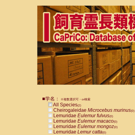
■学名：
※複数選択可・or検索
All Species
(2)
Cheirogaleidae
Microcebus murinus
(0)
Lemuridae
Eulemur fulvus
(0)
Lemuridae
Eulemur macaco
(0)
Lemuridae
Eulemur mongoz
(0)
Lemuridae
Lemur catta
(0)