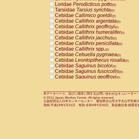
Pitheciidae
Callicebus cupreus
Loridae
Perodicticus potto
(0)
(0)
Pitheciidae
Callicebus donacophilus
Tarsiidae
Tarsius syrichta
(0
(0)
Pitheciidae
Callicebus moloch
Cebidae
Callimico goeldii
(0)
(0)
Pitheciidae
Callicebus torquatus
Cebidae
Callithrix argentata
(0)
(0)
Pitheciidae
Callicebus
spp.
Cebidae
Callithrix geoffroyi
(0)
(0)
Pitheciidae
Chiropotes satanas
Cebidae
Callithrix humeralifer
(0)
(0)
Pitheciidae
Pithecia monachus
Cebidae
Callithrix jacchus
(0)
(0)
Pitheciidae
Pithecia pithecia
Cebidae
Callithrix penicillata
(0)
(0)
Cercopithecidae
Cercocebus agilis
Cebidae
Callithrix
spp.
(0)
(0)
Cercopithecidae
Cercocebus galeritus
Cebidae
Cebuella pygmaea
(0)
Cercopithecidae
Cercocebus torquatu
Cebidae
Leontopithecus rosalia
(0)
Cercopithecidae
Cercocebus torquatus
Cebidae
Saguinus bicolor
(0)
Cercopithecidae
Cercocebus torquatu
Cebidae
Saguinus fuscicollis
(0)
Cercopithecidae
Cercocebus
hybrid
Cebidae
Saguinus geoffroyi
(0)
(0)
Cercopithecidae
Cercocebus
spp.
Cebidae
Saguinus imperator
(0)
(0)
Cercopithecidae
Lophocebus albigen
Cebidae
Saguinus labiatus
(0)
Cercopithecidae
Papio anubis
Cebidae
Saguinus leucopus
本データベース、並びに標本に関するお問い合わせはキュレーター・新宅勇太までお願い
(0)
(0)
© 2013 Japan Monkey Centre. All rights reserved.
Cercopithecidae
Papio cynocephalus
Cebidae
Saguinus midas
(
(0)
公益財団法人日本モンキーセンター 愛知県犬山市大字犬山字官林26番
Cercopithecidae
Papio hamadryas
Cebidae
Saguinus mystax
(0)
登録:平成19年5月31日 有効:令和4年5月30日 取扱責任者:綿貫宏
(0)
Cercopithecidae
Papio papio
Cebidae
Saguinus nigricollis
(0)
(1)
Cercopithecidae
Papio
spp.
Cebidae
Saguinus oedipus
(0)
(1)
Cercopithecidae
Mandrillus leucopha
Cebidae
Saguinus weddelli
(0)
Cercopithecidae
Mandrillus sphinx
Cebidae
Saguinus
spp.
(0)
(0)
Cercopithecidae
Theropithecus gelad
Cebidae
Aotus trivirgatus
(0)
Cercopithecidae
Macaca arctoides
Cebidae
Cebus albifrons
(0)
(0)