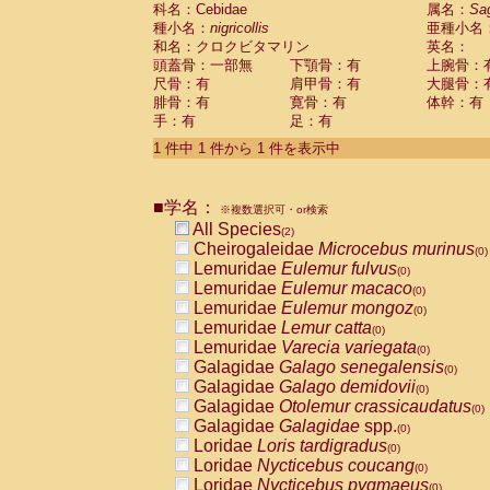
科名：Cebidae
Cebidae
Saguinus midas
属名：
Sa
(0)
種小名：
nigricollis
亜種小名
Cebidae
Saguinus mystax
(0)
和名：クロクビタマリン
英名：
Cebidae
Saguinus nigricollis
(1)
頭蓋骨：一部無
下顎骨：有
上腕骨：
Cebidae
Saguinus oedipus
(1)
尺骨：有
肩甲骨：有
大腿骨：
Cebidae
Saguinus weddelli
(0)
腓骨：有
寛骨：有
体幹：有
Cebidae
Saguinus
spp.
(0)
手：有
足：有
Cebidae
Aotus trivirgatus
(0)
Cebidae
Cebus albifrons
1 件中 1 件から 1 件を表示中
(0)
Cebidae
Cebus apella
(0)
Cebidae
Cebus capucinus
(0)
■学名：
Cebidae
Cebus nigrivittatus
※複数選択可・or検索
(0)
Cebidae
Cebus
spp.
All Species
(0)
(2)
Cebidae
Saimiri boliviensis
Cheirogaleidae
Microcebus murinus
(0)
(0)
Cebidae
Saimiri sciureus
Lemuridae
Eulemur fulvus
(0)
(0)
Atelidae
Alouatta caraya
Lemuridae
Eulemur macaco
(0)
(0)
Atelidae
Alouatta fusca
Lemuridae
Eulemur mongoz
(0)
(0)
Atelidae
Alouatta seniculus
Lemuridae
Lemur catta
(0)
(0)
Atelidae
Alouatta
spp.
Lemuridae
Varecia variegata
(0)
(0)
Atelidae
Ateles belzebuth
Galagidae
Galago senegalensis
(0)
(0)
Atelidae
Ateles geoffroyi
Galagidae
Galago demidovii
(0)
(0)
Atelidae
Ateles paniscus
Galagidae
Otolemur crassicaudatus
(0)
(0)
Atelidae
Ateles
spp.
Galagidae
Galagidae
spp.
(0)
(0)
Atelidae
Lagothrix lagothricha
Loridae
Loris tardigradus
(0)
(0)
Atelidae
Lagothrix lagothricha cana
Loridae
Nycticebus coucang
(0)
(0)
Pitheciidae
Cacajao calvus rubicundu
Loridae
Nycticebus pygmaeus
(0)