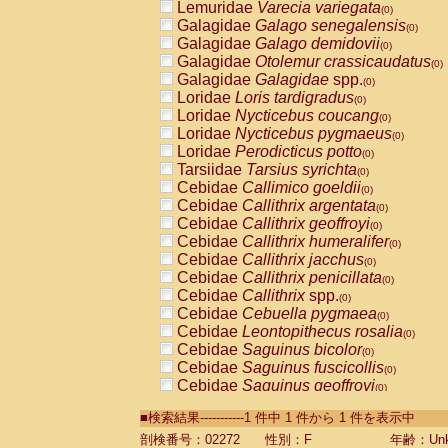
Lemuridae
Varecia variegata
(0)
Galagidae
Galago senegalensis
(0)
Galagidae
Galago demidovii
(0)
Galagidae
Otolemur crassicaudatus
(0)
Galagidae
Galagidae
spp.
(0)
Loridae
Loris tardigradus
(0)
Loridae
Nycticebus coucang
(0)
Loridae
Nycticebus pygmaeus
(0)
Loridae
Perodicticus potto
(0)
Tarsiidae
Tarsius syrichta
(0)
Cebidae
Callimico goeldii
(0)
Cebidae
Callithrix argentata
(0)
Cebidae
Callithrix geoffroyi
(0)
Cebidae
Callithrix humeralifer
(0)
Cebidae
Callithrix jacchus
(0)
Cebidae
Callithrix penicillata
(0)
Cebidae
Callithrix
spp.
(0)
Cebidae
Cebuella pygmaea
(0)
Cebidae
Leontopithecus rosalia
(0)
Cebidae
Saguinus bicolor
(0)
Cebidae
Saguinus fuscicollis
(0)
Cebidae
Saguinus geoffroyi
(0)
Cebidae
Saguinus imperator
(0)
■検索結果-----------1 件中 1 件から 1 件を表示中
Cebidae
Saguinus labiatus
(0)
Cebidae
Saguinus leucopus
剖検番号：02272
性別：F
年齢：Unk
(0)