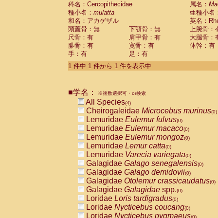
科名：Cercopithecidae
Cebidae
Saguinus midas
属名：
Ma
(0)
種小名：
mulatta
亜種小名
Cebidae
Saguinus mystax
(0)
和名：アカゲザル
英名：Rhes
Cebidae
Saguinus nigricollis
(1)
頭蓋骨：無
下顎骨：無
上腕骨：
Cebidae
Saguinus oedipus
(0)
尺骨：有
肩甲骨：有
大腿骨：
Cebidae
Saguinus weddelli
(0)
腓骨：有
寛骨：有
体幹：有
Cebidae
Saguinus
spp.
(0)
手：有
足：有
Cebidae
Aotus trivirgatus
(0)
Cebidae
Cebus albifrons
1 件中 1 件から 1 件を表示中
(0)
Cebidae
Cebus apella
(0)
Cebidae
Cebus capucinus
(0)
■学名：
Cebidae
Cebus nigrivittatus
※複数選択可・or検索
(0)
Cebidae
Cebus
spp.
All Species
(0)
(4)
Cebidae
Saimiri boliviensis
Cheirogaleidae
Microcebus murinus
(0)
(0)
Cebidae
Saimiri sciureus
Lemuridae
Eulemur fulvus
(0)
(0)
Atelidae
Alouatta caraya
Lemuridae
Eulemur macaco
(0)
(0)
Atelidae
Alouatta fusca
Lemuridae
Eulemur mongoz
(0)
(0)
Atelidae
Alouatta seniculus
Lemuridae
Lemur catta
(0)
(0)
Atelidae
Alouatta
spp.
Lemuridae
Varecia variegata
(0)
(0)
Atelidae
Ateles belzebuth
Galagidae
Galago senegalensis
(0)
(0)
Atelidae
Ateles geoffroyi
Galagidae
Galago demidovii
(0)
(0)
Atelidae
Ateles paniscus
Galagidae
Otolemur crassicaudatus
(0)
(0)
Atelidae
Ateles
spp.
Galagidae
Galagidae
spp.
(0)
(0)
Atelidae
Lagothrix lagothricha
Loridae
Loris tardigradus
(0)
(0)
Atelidae
Lagothrix lagothricha cana
Loridae
Nycticebus coucang
(0)
(0)
Pitheciidae
Cacajao calvus rubicundu
Loridae
Nycticebus pygmaeus
(0)