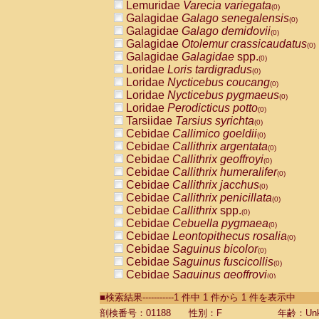
Lemuridae
Varecia variegata
(0)
Galagidae
Galago senegalensis
(0)
Galagidae
Galago demidovii
(0)
Galagidae
Otolemur crassicaudatus
(0)
Galagidae
Galagidae
spp.
(0)
Loridae
Loris tardigradus
(0)
Loridae
Nycticebus coucang
(0)
Loridae
Nycticebus pygmaeus
(0)
Loridae
Perodicticus potto
(0)
Tarsiidae
Tarsius syrichta
(0)
Cebidae
Callimico goeldii
(0)
Cebidae
Callithrix argentata
(0)
Cebidae
Callithrix geoffroyi
(0)
Cebidae
Callithrix humeralifer
(0)
Cebidae
Callithrix jacchus
(0)
Cebidae
Callithrix penicillata
(0)
Cebidae
Callithrix
spp.
(0)
Cebidae
Cebuella pygmaea
(0)
Cebidae
Leontopithecus rosalia
(0)
Cebidae
Saguinus bicolor
(0)
Cebidae
Saguinus fuscicollis
(0)
Cebidae
Saguinus geoffroyi
(0)
Cebidae
Saguinus imperator
(0)
■検索結果-----------1 件中 1 件から 1 件を表示中
Cebidae
Saguinus labiatus
(0)
Cebidae
Saguinus leucopus
剖検番号：01188
性別：F
年齢：Unk
(0)