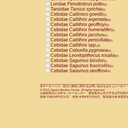
Pitheciidae
Callicebus cupreus
Loridae
Perodicticus potto
(0)
(0)
Pitheciidae
Callicebus donacophilus
Tarsiidae
Tarsius syrichta
(0
(0)
Pitheciidae
Callicebus moloch
Cebidae
Callimico goeldii
(0)
(0)
Pitheciidae
Callicebus torquatus
Cebidae
Callithrix argentata
(0)
(0)
Pitheciidae
Callicebus
spp.
Cebidae
Callithrix geoffroyi
(0)
(0)
Pitheciidae
Chiropotes satanas
Cebidae
Callithrix humeralifer
(0)
(0)
Pitheciidae
Pithecia monachus
Cebidae
Callithrix jacchus
(0)
(0)
Pitheciidae
Pithecia pithecia
Cebidae
Callithrix penicillata
(0)
(0)
Cercopithecidae
Cercocebus agilis
Cebidae
Callithrix
spp.
(0)
(0)
Cercopithecidae
Cercocebus galeritus
Cebidae
Cebuella pygmaea
(0)
Cercopithecidae
Cercocebus torquatu
Cebidae
Leontopithecus rosalia
(0)
Cercopithecidae
Cercocebus torquatus
Cebidae
Saguinus bicolor
(0)
Cercopithecidae
Cercocebus torquatu
Cebidae
Saguinus fuscicollis
(0)
Cercopithecidae
Cercocebus
hybrid
Cebidae
Saguinus geoffroyi
(0)
(0)
Cercopithecidae
Cercocebus
spp.
Cebidae
Saguinus imperator
(0)
(0)
Cercopithecidae
Lophocebus albigen
Cebidae
Saguinus labiatus
(0)
Cercopithecidae
Papio anubis
Cebidae
Saguinus leucopus
本データベース、並びに標本に関するお問い合わせはキュレーター・新宅勇太までお願い
(0)
(0)
© 2013 Japan Monkey Centre. All rights reserved.
Cercopithecidae
Papio cynocephalus
Cebidae
Saguinus midas
(
(0)
公益財団法人日本モンキーセンター 愛知県犬山市大字犬山字官林26番
Cercopithecidae
Papio hamadryas
Cebidae
Saguinus mystax
(0)
登録:平成19年5月31日 有効:令和4年5月30日 取扱責任者:綿貫宏
(0)
Cercopithecidae
Papio papio
Cebidae
Saguinus nigricollis
(0)
(1)
Cercopithecidae
Papio
spp.
Cebidae
Saguinus oedipus
(0)
(0)
Cercopithecidae
Mandrillus leucopha
Cebidae
Saguinus weddelli
(0)
Cercopithecidae
Mandrillus sphinx
Cebidae
Saguinus
spp.
(0)
(0)
Cercopithecidae
Theropithecus gelad
Cebidae
Aotus trivirgatus
(0)
Cercopithecidae
Macaca arctoides
Cebidae
Cebus albifrons
(0)
(0)