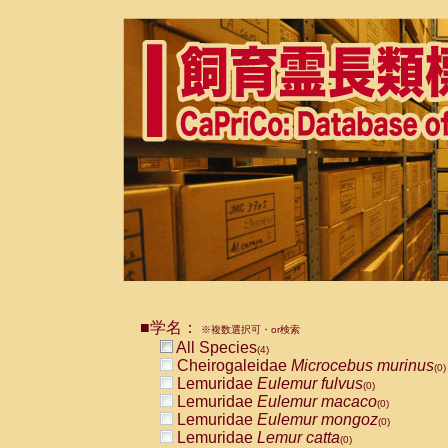
■学名：
※複数選択可・or検索
All Species
(4)
Cheirogaleidae
Microcebus murinus
(0)
Lemuridae
Eulemur fulvus
(0)
Lemuridae
Eulemur macaco
(0)
Lemuridae
Eulemur mongoz
(0)
Lemuridae
Lemur catta
(0)