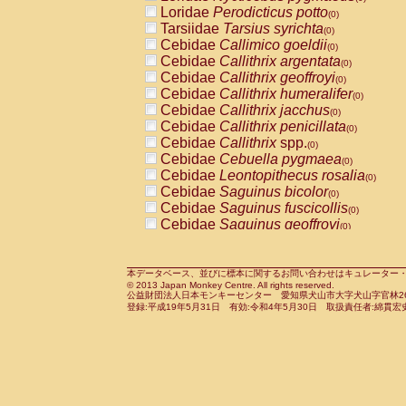
Pitheciidae
Callicebus cupreus
Loridae
Perodicticus potto
(0)
(0)
Pitheciidae
Callicebus donacophilus
Tarsiidae
Tarsius syrichta
(0
(0)
Pitheciidae
Callicebus moloch
Cebidae
Callimico goeldii
(0)
(0)
Pitheciidae
Callicebus torquatus
Cebidae
Callithrix argentata
(0)
(0)
Pitheciidae
Callicebus
spp.
Cebidae
Callithrix geoffroyi
(0)
(0)
Pitheciidae
Chiropotes satanas
Cebidae
Callithrix humeralifer
(0)
(0)
Pitheciidae
Pithecia monachus
Cebidae
Callithrix jacchus
(0)
(0)
Pitheciidae
Pithecia pithecia
Cebidae
Callithrix penicillata
(0)
(0)
Cercopithecidae
Cercocebus agilis
Cebidae
Callithrix
spp.
(0)
(0)
Cercopithecidae
Cercocebus galeritus
Cebidae
Cebuella pygmaea
(0)
Cercopithecidae
Cercocebus torquatu
Cebidae
Leontopithecus rosalia
(0)
Cercopithecidae
Cercocebus torquatus
Cebidae
Saguinus bicolor
(0)
Cercopithecidae
Cercocebus torquatu
Cebidae
Saguinus fuscicollis
(0)
Cercopithecidae
Cercocebus
hybrid
Cebidae
Saguinus geoffroyi
(0)
(0)
Cercopithecidae
Cercocebus
spp.
Cebidae
Saguinus imperator
(0)
(0)
Cercopithecidae
Lophocebus albigen
Cebidae
Saguinus labiatus
(0)
Cercopithecidae
Papio anubis
Cebidae
Saguinus leucopus
本データベース、並びに標本に関するお問い合わせはキュレーター・新宅勇太までお願い
(0)
(0)
© 2013 Japan Monkey Centre. All rights reserved.
Cercopithecidae
Papio cynocephalus
Cebidae
Saguinus midas
(
(0)
公益財団法人日本モンキーセンター 愛知県犬山市大字犬山字官林26番
Cercopithecidae
Papio hamadryas
Cebidae
Saguinus mystax
(0)
登録:平成19年5月31日 有効:令和4年5月30日 取扱責任者:綿貫宏
(0)
Cercopithecidae
Papio papio
Cebidae
Saguinus nigricollis
(0)
(1)
Cercopithecidae
Papio
spp.
Cebidae
Saguinus oedipus
(0)
(1)
Cercopithecidae
Mandrillus leucopha
Cebidae
Saguinus weddelli
(0)
Cercopithecidae
Mandrillus sphinx
Cebidae
Saguinus
spp.
(0)
(0)
Cercopithecidae
Theropithecus gelad
Cebidae
Aotus trivirgatus
(0)
Cercopithecidae
Macaca arctoides
Cebidae
Cebus albifrons
(0)
(0)