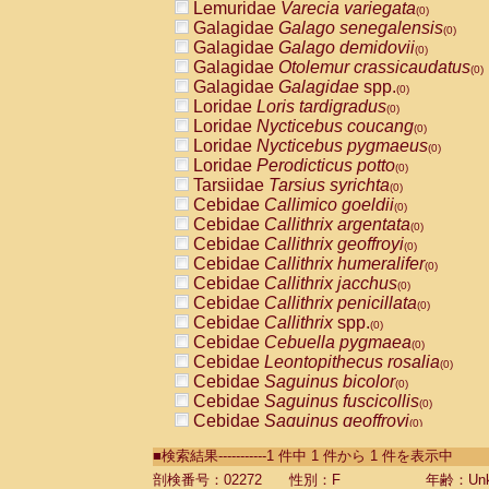
Lemuridae
Varecia variegata
(0)
Galagidae
Galago senegalensis
(0)
Galagidae
Galago demidovii
(0)
Galagidae
Otolemur crassicaudatus
(0)
Galagidae
Galagidae
spp.
(0)
Loridae
Loris tardigradus
(0)
Loridae
Nycticebus coucang
(0)
Loridae
Nycticebus pygmaeus
(0)
Loridae
Perodicticus potto
(0)
Tarsiidae
Tarsius syrichta
(0)
Cebidae
Callimico goeldii
(0)
Cebidae
Callithrix argentata
(0)
Cebidae
Callithrix geoffroyi
(0)
Cebidae
Callithrix humeralifer
(0)
Cebidae
Callithrix jacchus
(0)
Cebidae
Callithrix penicillata
(0)
Cebidae
Callithrix
spp.
(0)
Cebidae
Cebuella pygmaea
(0)
Cebidae
Leontopithecus rosalia
(0)
Cebidae
Saguinus bicolor
(0)
Cebidae
Saguinus fuscicollis
(0)
Cebidae
Saguinus geoffroyi
(0)
Cebidae
Saguinus imperator
(0)
■検索結果-----------1 件中 1 件から 1 件を表示中
Cebidae
Saguinus labiatus
(0)
Cebidae
Saguinus leucopus
剖検番号：02272
性別：F
年齢：Unk
(0)