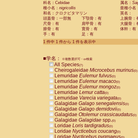
科名：Cebidae
Cebidae
Saguinus midas
属名：
Sa
(0)
種小名：
nigricollis
亜種小名
Cebidae
Saguinus mystax
(0)
和名：クロクビタマリン
英名：
Cebidae
Saguinus nigricollis
(1)
頭蓋骨：一部無
下顎骨：有
上腕骨：
Cebidae
Saguinus oedipus
(1)
尺骨：有
肩甲骨：有
大腿骨：
Cebidae
Saguinus weddelli
(0)
腓骨：有
寛骨：有
体幹：有
Cebidae
Saguinus
spp.
(0)
手：有
足：有
Cebidae
Aotus trivirgatus
(0)
Cebidae
Cebus albifrons
1 件中 1 件から 1 件を表示中
(0)
Cebidae
Cebus apella
(0)
Cebidae
Cebus capucinus
(0)
■学名：
Cebidae
Cebus nigrivittatus
※複数選択可・or検索
(0)
Cebidae
Cebus
spp.
All Species
(0)
(7)
Cebidae
Saimiri boliviensis
Cheirogaleidae
Microcebus murinus
(0)
(0)
Cebidae
Saimiri sciureus
Lemuridae
Eulemur fulvus
(0)
(0)
Atelidae
Alouatta caraya
Lemuridae
Eulemur macaco
(0)
(0)
Atelidae
Alouatta fusca
Lemuridae
Eulemur mongoz
(0)
(0)
Atelidae
Alouatta seniculus
Lemuridae
Lemur catta
(0)
(0)
Atelidae
Alouatta
spp.
Lemuridae
Varecia variegata
(0)
(0)
Atelidae
Ateles belzebuth
Galagidae
Galago senegalensis
(0)
(0)
Atelidae
Ateles geoffroyi
Galagidae
Galago demidovii
(0)
(0)
Atelidae
Ateles paniscus
Galagidae
Otolemur crassicaudatus
(0)
(0)
Atelidae
Ateles
spp.
Galagidae
Galagidae
spp.
(0)
(0)
Atelidae
Lagothrix lagothricha
Loridae
Loris tardigradus
(0)
(0)
Atelidae
Lagothrix lagothricha cana
Loridae
Nycticebus coucang
(0)
(0)
Pitheciidae
Cacajao calvus rubicundu
Loridae
Nycticebus pygmaeus
(0)