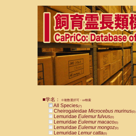
■学名：
※複数選択可・or検索
All Species
(7)
Cheirogaleidae
Microcebus murinus
(0)
Lemuridae
Eulemur fulvus
(0)
Lemuridae
Eulemur macaco
(0)
Lemuridae
Eulemur mongoz
(0)
Lemuridae
Lemur catta
(0)