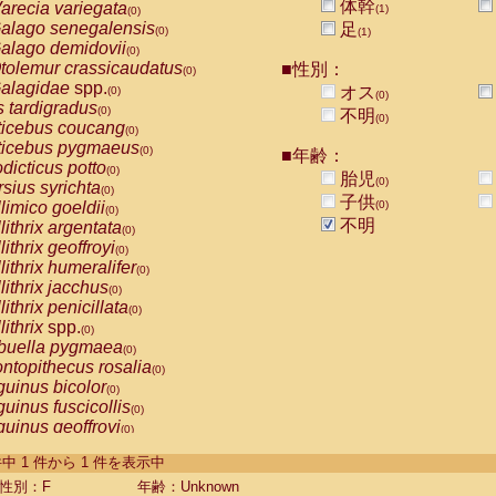
体幹
arecia variegata
(1)
(0)
alago senegalensis
足
(0)
(1)
alago demidovii
(0)
tolemur crassicaudatus
■性別：
(0)
alagidae
spp.
オス
(0)
(0)
s tardigradus
(0)
不明
(0)
ticebus coucang
(0)
ticebus pygmaeus
(0)
■年齢：
dicticus potto
(0)
胎児
(0)
rsius syrichta
(0)
子供
limico goeldii
(0)
(0)
不明
lithrix argentata
(0)
lithrix geoffroyi
(0)
lithrix humeralifer
(0)
lithrix jacchus
(0)
lithrix penicillata
(0)
lithrix
spp.
(0)
buella pygmaea
(0)
ntopithecus rosalia
(0)
uinus bicolor
(0)
uinus fuscicollis
(0)
uinus geoffroyi
(0)
uinus imperator
(0)
-1 件中 1 件から 1 件を表示中
uinus labiatus
(0)
guinus leucopus
性別：F
年齢：Unknown
(0)