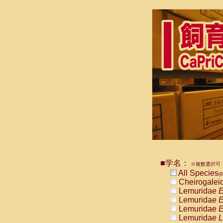
■学名：
※複数選択可・
All Species
(8
Cheirogalei
Lemuridae
E
Lemuridae
E
Lemuridae
E
Lemuridae
L