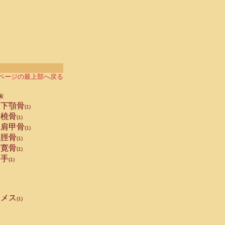
ページの最上部へ戻る
索
下顎骨
(1)
橈骨
(1)
肩甲骨
(1)
脛骨
(1)
寛骨
(1)
手
(1)
メス
(1)