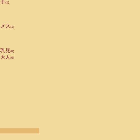
手
(1)
メス
(1)
乳児
(0)
大人
(0)