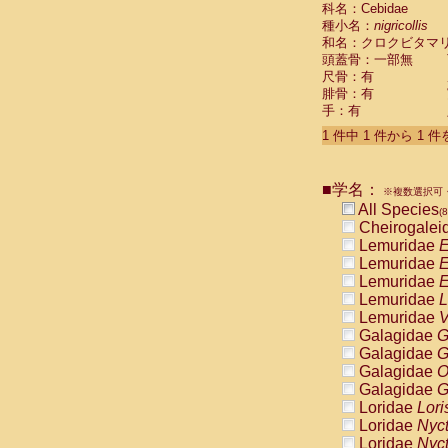
科名：Cebidae
Cebidae
Sa
種小名：
nigricollis
Cebidae
Sa
和名：クロクビタマ
Cebidae
Sag
頭蓋骨：一部無
Cebidae
Sa
尺骨：有
Cebidae
Sag
腓骨：有
Cebidae
Sa
手：有
Cebidae
Aot
Cebidae
Ceb
1 件中 1 件から 1 
Cebidae
Ceb
Cebidae
Ce
■学名：
Cebidae
Ceb
※複数選択可・
Cebidae
Ce
All Species
(8
Cebidae
Sai
Cheirogalei
Cebidae
Sai
Lemuridae
E
Atelidae
Alo
Lemuridae
E
Atelidae
Alo
Lemuridae
E
Atelidae
Alo
Lemuridae
L
Atelidae
Alo
Lemuridae
V
Atelidae
Ate
Galagidae
G
Atelidae
Ate
Galagidae
G
Atelidae
Ate
Galagidae
O
Atelidae
Ate
Galagidae
G
Atelidae
Lag
Loridae
Lori
Atelidae
Lag
Loridae
Nyc
Pitheciidae
Loridae
Nyc