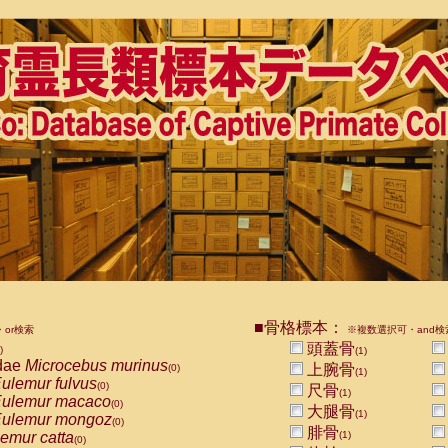
■骨格標本：
or検索
※複数選択可・and検
頭蓋骨
)
(1)
dae
Microcebus murinus
上腕骨
(0)
(1)
ulemur fulvus
(0)
尺骨
(1)
ulemur macaco
(0)
大腿骨
(1)
ulemur mongoz
(0)
腓骨
emur catta
(1)
(0)