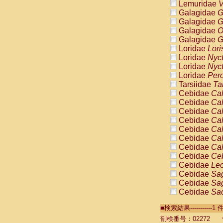
Lemuridae
V
Galagidae
G
Galagidae
G
Galagidae
O
Galagidae
G
Loridae
Lori
Loridae
Nyc
Loridae
Nyc
Loridae
Pero
Tarsiidae
Ta
Cebidae
Cal
Cebidae
Cal
Cebidae
Cal
Cebidae
Cal
Cebidae
Cal
Cebidae
Cal
Cebidae
Cal
Cebidae
Ce
Cebidae
Leo
Cebidae
Sag
Cebidae
Sag
Cebidae
Sag
Cebidae
Sag
■検索結果----------
Cebidae
Sag
Cebidae
Sa
剖検番号：02272