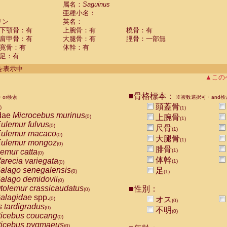
guinus midas
属名：
Saguinus
(0)
亜種小名：
guinus mystax
(0)
リン
英名：
uinus nigricollis
(1)
下顎骨：有
上腕骨：有
橈骨：有
guinus oedipus
(1)
肩甲骨：有
大腿骨：有
脛骨：一部無
uinus weddelli
(0)
寛骨：有
体幹：有
guinus
spp.
(0)
足：有
us trivirgatus
(0)
us albifrons
件を表示中
(0)
us apella
▲この
(0)
bus capucinus
(0)
us nigrivittatus
■骨格標本：
or検索
(0)
※複数選択可・and検
bus
spp.
頭蓋骨
(0)
)
(1)
miri boliviensis
dae
Microcebus murinus
(0)
上腕骨
(0)
(1)
miri sciureus
ulemur fulvus
(0)
(0)
尺骨
(1)
uatta caraya
ulemur macaco
(0)
(0)
大腿骨
(1)
uatta fusca
ulemur mongoz
(0)
(0)
腓骨
uatta seniculus
emur catta
(1)
(0)
(0)
uatta
spp.
体幹
arecia variegata
(0)
(1)
(0)
les belzebuth
alago senegalensis
足
(0)
(0)
(1)
les geoffroyi
alago demidovii
(0)
(0)
les paniscus
tolemur crassicaudatus
■性別：
(0)
(0)
les
spp.
alagidae
spp.
(0)
オス
(0)
(0)
othrix lagothricha
s tardigradus
(0)
(0)
不明
(0)
othrix lagothricha cana
ticebus coucang
(0)
(0)
Cacajao calvus rubicundus
ticebus pygmaeus
(0)
(0)