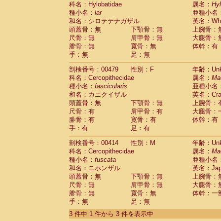
科名：Hylobatidae
Cebidae
Saguinus midas
属名：
Hy
(0)
種小名：
lar
亜種小名
Cebidae
Saguinus mystax
(0)
和名：シロテテナガザル
英名：Whit
Cebidae
Saguinus nigricollis
(1)
頭蓋骨：無
下顎骨：無
上腕骨：
Cebidae
Saguinus oedipus
(1)
尺骨：無
肩甲骨：無
大腿骨：
Cebidae
Saguinus weddelli
(0)
腓骨：無
寛骨：無
体幹：有
Cebidae
Saguinus
spp.
(0)
手：無
足：無
Cebidae
Aotus trivirgatus
(0)
Cebidae
Cebus albifrons
(0)
剖検番号：00479
性別：F
年齢：Unk
Cebidae
Cebus apella
科名：Cercopithecidae
(0)
属名：
Ma
Cebidae
Cebus capucinus
種小名：
fascicularis
亜種小名
(0)
Cebidae
Cebus nigrivittatus
和名：カニクイザル
英名：Crab
(0)
Cebidae
Cebus
spp.
頭蓋骨：無
下顎骨：無
上腕骨：
(0)
Cebidae
Saimiri boliviensis
尺骨：有
肩甲骨：有
大腿骨：
(0)
腓骨：有
Cebidae
Saimiri sciureus
寛骨：有
体幹：有
(0)
手：有
足：有
Atelidae
Alouatta caraya
(0)
Atelidae
Alouatta fusca
(0)
剖検番号：00414
性別：M
年齢：Unk
Atelidae
Alouatta seniculus
(0)
科名：Cercopithecidae
属名：
Ma
Atelidae
Alouatta
spp.
(0)
種小名：
fuscata
亜種小名
Atelidae
Ateles belzebuth
(0)
和名：ニホンザル
英名：Japa
Atelidae
Ateles geoffroyi
(0)
頭蓋骨：無
下顎骨：無
上腕骨：
Atelidae
Ateles paniscus
(0)
尺骨：無
肩甲骨：無
大腿骨：
Atelidae
Ateles
spp.
腓骨：無
寛骨：無
(0)
体幹：一
Atelidae
Lagothrix lagothricha
手：無
足：無
(0)
Atelidae
Lagothrix lagothricha cana
(0)
3 件中 1 件から 3 件を表示中
Pitheciidae
Cacajao calvus rubicundu