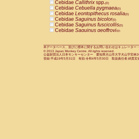
Cebidae
Callithrix
spp.
(0)
Cercopithecidae
Macaca assamensis
(
Cebidae
Cebuella pygmaea
(0)
Cercopithecidae
Macaca brunnescen
Cebidae
Leontopithecus rosalia
(0)
Cercopithecidae
Macaca cyclopis
(0)
Cebidae
Saguinus bicolor
(0)
Cercopithecidae
Macaca fascicularis
(1
Cebidae
Saguinus fuscicollis
(0)
Cercopithecidae
Macaca fuscaca fusc
Cebidae
Saguinus geoffroyi
(0)
Cercopithecidae
Macaca fuscata yaku
Cebidae
Saguinus imperator
(0)
Cercopithecidae
Macaca fuscata
hybr
Cebidae
Saguinus labiatus
(0)
Cercopithecidae
Macaca maura
(0)
Cebidae
Saguinus leucopus
本データベース、並びに標本に関するお問い合わせはキュレーター・新宅勇太までお願い
(0)
Cercopithecidae
Macaca mulatta
(1)
© 2013 Japan Monkey Centre. All rights reserved.
Cebidae
Saguinus midas
(0)
Cercopithecidae
Macaca nemestrina
公益財団法人日本モンキーセンター 愛知県犬山市大字犬山字官林26番
(0
Cebidae
Saguinus mystax
登録:平成19年5月31日 有効:令和4年5月30日 取扱責任者:綿貫宏
(0)
Cercopithecidae
Macaca nigra
(0)
Cebidae
Saguinus nigricollis
(1)
Cercopithecidae
Macaca radiata
(0)
Cebidae
Saguinus oedipus
(1)
Cercopithecidae
Macaca silenus
(0)
Cebidae
Saguinus weddelli
(0)
Cercopithecidae
Macaca sinica
(0)
Cebidae
Saguinus
spp.
(0)
Cercopithecidae
Macaca sylvanus
(0)
Cebidae
Aotus trivirgatus
(0)
Cercopithecidae
Macaca thibetana
(0)
Cebidae
Cebus albifrons
(0)
Cercopithecidae
Macaca tonkeana
(0)
Cebidae
Cebus apella
(0)
Cercopithecidae
Macaca
hybrid
(0)
Cebidae
Cebus capucinus
(0)
Cercopithecidae
Macaca
spp.
(0)
Cebidae
Cebus nigrivittatus
(0)
Cercopithecidae
Allenopithecus nigrov
Cebidae
Cebus
spp.
(0)
Cercopithecidae
Cercopithecus ascan
Cebidae
Saimiri boliviensis
(0)
Cercopithecidae
Cercopithecus ascan
Cebidae
Saimiri sciureus
(0)
Cercopithecidae
Cercopithecus ceph
Atelidae
Alouatta caraya
(0)
Cercopithecidae
Cercopithecus diana
Atelidae
Alouatta fusca
(0)
Cercopithecidae
Cercopithecus hamly