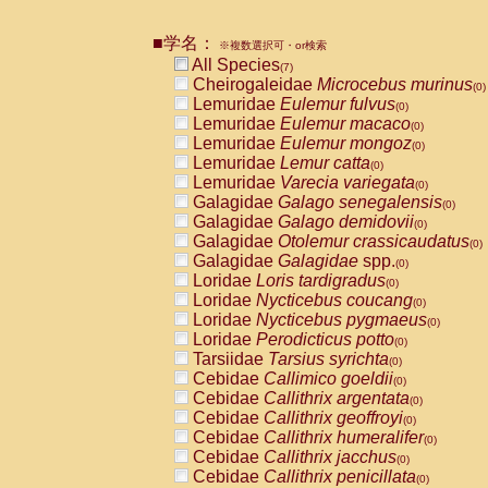
Pitheciidae
Callicebus cupreus
(0)
Pitheciidae
Callicebus donacophilus
(0
■学名：
※複数選択可・or検索
Pitheciidae
Callicebus moloch
(0)
All Species
(7)
Pitheciidae
Callicebus torquatus
(0)
Cheirogaleidae
Microcebus murinus
(0)
Pitheciidae
Callicebus
spp.
(0)
Lemuridae
Eulemur fulvus
(0)
Pitheciidae
Chiropotes satanas
(0)
Lemuridae
Eulemur macaco
(0)
Pitheciidae
Pithecia monachus
(0)
Lemuridae
Eulemur mongoz
(0)
Pitheciidae
Pithecia pithecia
(0)
Lemuridae
Lemur catta
(0)
Cercopithecidae
Cercocebus agilis
(0)
Lemuridae
Varecia variegata
(0)
Cercopithecidae
Cercocebus galeritus
Galagidae
Galago senegalensis
(0)
Cercopithecidae
Cercocebus torquatu
Galagidae
Galago demidovii
(0)
Cercopithecidae
Cercocebus torquatus
Galagidae
Otolemur crassicaudatus
(0)
Cercopithecidae
Cercocebus torquatu
Galagidae
Galagidae
spp.
(0)
Cercopithecidae
Cercocebus
hybrid
(0)
Loridae
Loris tardigradus
(0)
Cercopithecidae
Cercocebus
spp.
(0)
Loridae
Nycticebus coucang
(0)
Cercopithecidae
Lophocebus albigen
Loridae
Nycticebus pygmaeus
(0)
Cercopithecidae
Papio anubis
(0)
Loridae
Perodicticus potto
(0)
Cercopithecidae
Papio cynocephalus
(
Tarsiidae
Tarsius syrichta
(0)
Cercopithecidae
Papio hamadryas
(0)
Cebidae
Callimico goeldii
(0)
Cercopithecidae
Papio papio
(0)
Cebidae
Callithrix argentata
(0)
Cercopithecidae
Papio
spp.
(0)
Cebidae
Callithrix geoffroyi
(0)
Cercopithecidae
Mandrillus leucopha
Cebidae
Callithrix humeralifer
(0)
Cercopithecidae
Mandrillus sphinx
(0)
Cebidae
Callithrix jacchus
(0)
Cercopithecidae
Theropithecus gelad
Cebidae
Callithrix penicillata
(0)
Cercopithecidae
Macaca arctoides
(0)