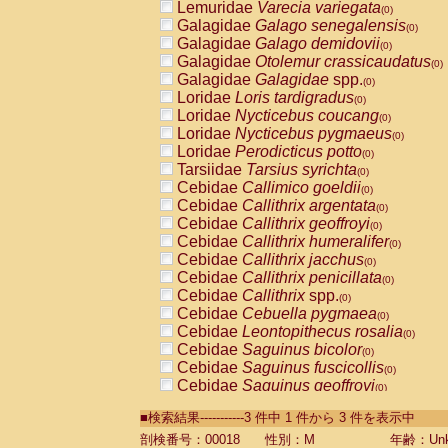
Lemuridae
Varecia variegata
(0)
Galagidae
Galago senegalensis
(0)
Galagidae
Galago demidovii
(0)
Galagidae
Otolemur crassicaudatus
(0)
Galagidae
Galagidae
spp.
(0)
Loridae
Loris tardigradus
(0)
Loridae
Nycticebus coucang
(0)
Loridae
Nycticebus pygmaeus
(0)
Loridae
Perodicticus potto
(0)
Tarsiidae
Tarsius syrichta
(0)
Cebidae
Callimico goeldii
(0)
Cebidae
Callithrix argentata
(0)
Cebidae
Callithrix geoffroyi
(0)
Cebidae
Callithrix humeralifer
(0)
Cebidae
Callithrix jacchus
(0)
Cebidae
Callithrix penicillata
(0)
Cebidae
Callithrix
spp.
(0)
Cebidae
Cebuella pygmaea
(0)
Cebidae
Leontopithecus rosalia
(0)
Cebidae
Saguinus bicolor
(0)
Cebidae
Saguinus fuscicollis
(0)
Cebidae
Saguinus geoffroyi
(0)
Cebidae
Saguinus imperator
(0)
■検索結果-----------3 件中 1 件から 3 件を表示中
Cebidae
Saguinus labiatus
(0)
Cebidae
Saguinus leucopus
剖検番号：00018
性別：M
年齢：Unk
(0)