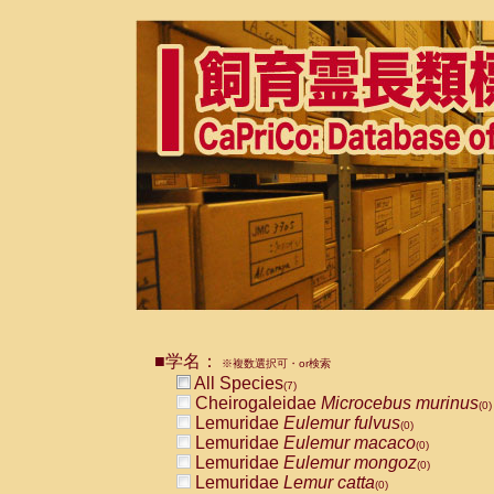
■学名：
※複数選択可・or検索
All Species
(7)
Cheirogaleidae
Microcebus murinus
(0)
Lemuridae
Eulemur fulvus
(0)
Lemuridae
Eulemur macaco
(0)
Lemuridae
Eulemur mongoz
(0)
Lemuridae
Lemur catta
(0)