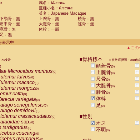
e
guinus midas
属名：
Macaca
(0)
亜種小名：
fuscata
guinus mystax
(0)
英名：Japanese Macaque
uinus nigricollis
(0)
下顎骨：無
上腕骨：無
橈骨：無
guinus oedipus
(1)
肩甲骨：無
大腿骨：無
脛骨：無
uinus weddelli
(0)
寛骨：無
体幹：一部
guinus
spp.
(0)
足：無
us trivirgatus
(0)
us albifrons
件を表示中
(0)
us apella
▲この
(0)
bus capucinus
(0)
us nigrivittatus
■骨格標本：
or検索
(0)
※複数選択可・and検
bus
spp.
頭蓋骨
(0)
)
(0)
miri boliviensis
dae
Microcebus murinus
(0)
上腕骨
(0)
(0)
miri sciureus
ulemur fulvus
(0)
(0)
尺骨
(0)
uatta caraya
ulemur macaco
(0)
(0)
大腿骨
(0)
uatta fusca
ulemur mongoz
(0)
(0)
腓骨
uatta seniculus
emur catta
(0)
(0)
(0)
uatta
spp.
体幹
arecia variegata
(0)
(0)
les belzebuth
alago senegalensis
足
(0)
(0)
(0)
les geoffroyi
alago demidovii
(0)
(0)
les paniscus
tolemur crassicaudatus
■性別：
(0)
(0)
les
spp.
alagidae
spp.
(0)
オス
(0)
othrix lagothricha
s tardigradus
(0)
(0)
不明
(0)
othrix lagothricha cana
ticebus coucang
(0)
(0)
Cacajao calvus rubicundus
ticebus pygmaeus
(0)
(0)