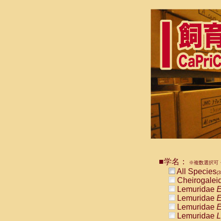
■学名：
※複数選択可・
All Species
(3
Cheirogalei
Lemuridae
E
Lemuridae
E
Lemuridae
E
Lemuridae
L