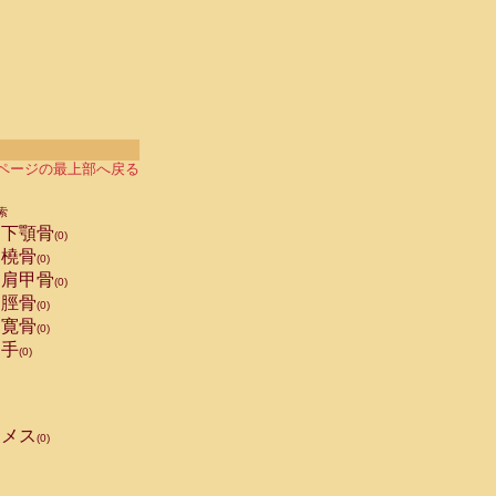
ページの最上部へ戻る
索
下顎骨
(0)
橈骨
(0)
肩甲骨
(0)
脛骨
(0)
寛骨
(0)
手
(0)
メス
(0)