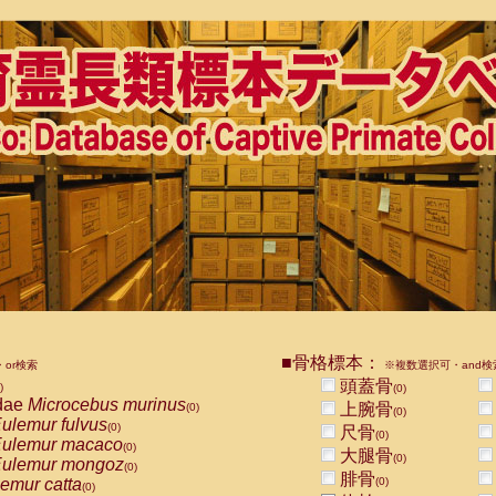
■骨格標本：
or検索
※複数選択可・and検
頭蓋骨
)
(0)
dae
Microcebus murinus
上腕骨
(0)
(0)
ulemur fulvus
(0)
尺骨
(0)
ulemur macaco
(0)
大腿骨
(0)
ulemur mongoz
(0)
腓骨
emur catta
(0)
(0)