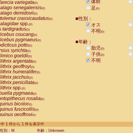
体幹
arecia variegata
(0)
alago senegalensis
足
(0)
(0)
alago demidovii
(0)
tolemur crassicaudatus
■性別：
(0)
alagidae
spp.
オス
(0)
s tardigradus
(0)
不明
(0)
ticebus coucang
(0)
ticebus pygmaeus
(0)
■年齢：
dicticus potto
(0)
胎児
(0)
rsius syrichta
(0)
子供
limico goeldii
(0)
(0)
不明
lithrix argentata
(0)
lithrix geoffroyi
(0)
lithrix humeralifer
(0)
lithrix jacchus
(0)
lithrix penicillata
(0)
lithrix
spp.
(0)
buella pygmaea
(0)
ntopithecus rosalia
(0)
uinus bicolor
(0)
uinus fuscicollis
(0)
uinus geoffroyi
(0)
uinus imperator
(0)
-1 件中 1 件から 1 件を表示中
uinus labiatus
(0)
guinus leucopus
性別：M
年齢：Unknown
(0)