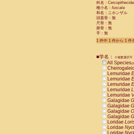
科名：Cercopithecida
Cebidae
Sa
種小名：
fuscata
Cebidae
Sa
和名：ニホンザル
Cebidae
Sag
頭蓋骨：無
Cebidae
Sa
尺骨：無
Cebidae
Sag
腓骨：無
Cebidae
Sa
手：無
Cebidae
Aot
Cebidae
Ceb
1 件中 1 件から 1 
Cebidae
Ceb
Cebidae
Ce
■学名：
Cebidae
Ceb
※複数選択可・
Cebidae
Ce
All Species
(3
Cebidae
Sai
Cheirogalei
Cebidae
Sai
Lemuridae
E
Atelidae
Alo
Lemuridae
E
Atelidae
Alo
Lemuridae
E
Atelidae
Alo
Lemuridae
L
Atelidae
Alo
Lemuridae
V
Atelidae
Ate
Galagidae
G
Atelidae
Ate
Galagidae
G
Atelidae
Ate
Galagidae
O
Atelidae
Ate
Galagidae
G
Atelidae
Lag
Loridae
Lori
Atelidae
Lag
Loridae
Nyc
Pitheciidae
Loridae
Nyc