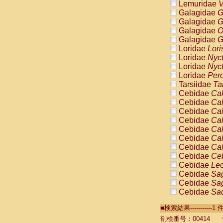
Lemuridae
V
Galagidae
G
Galagidae
G
Galagidae
O
Galagidae
G
Loridae
Lori
Loridae
Nyc
Loridae
Nyc
Loridae
Pero
Tarsiidae
Ta
Cebidae
Cal
Cebidae
Cal
Cebidae
Cal
Cebidae
Cal
Cebidae
Cal
Cebidae
Cal
Cebidae
Cal
Cebidae
Ce
Cebidae
Leo
Cebidae
Sag
Cebidae
Sag
Cebidae
Sag
Cebidae
Sag
■検索結果----------
Cebidae
Sag
Cebidae
Sa
剖検番号：00414