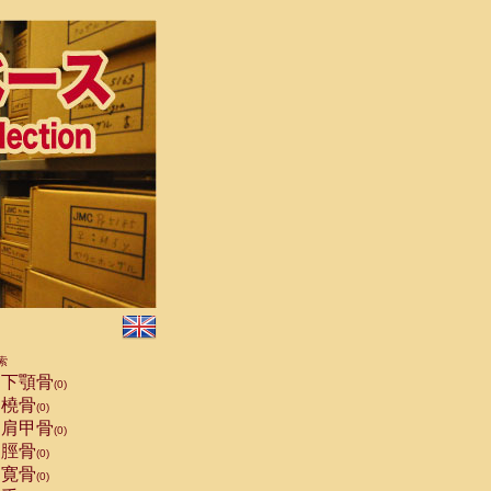
索
下顎骨
(0)
橈骨
(0)
肩甲骨
(0)
脛骨
(0)
寛骨
(0)