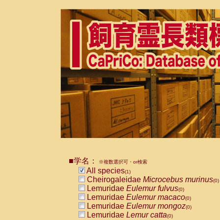
■学名：
※複数選択可・or検索
All species
(1)
Cheirogaleidae
Microcebus murinus
(0)
Lemuridae
Eulemur fulvus
(0)
Lemuridae
Eulemur macaco
(0)
Lemuridae
Eulemur mongoz
(0)
Lemuridae
Lemur catta
(0)