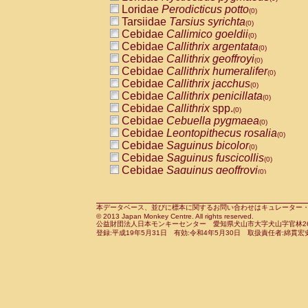
Pitheciidae
Callicebus cupreus
Loridae
Perodicticus potto
(0)
(0)
Pitheciidae
Callicebus donacophilus
Tarsiidae
Tarsius syrichta
(0
(0)
Pitheciidae
Callicebus moloch
Cebidae
Callimico goeldii
(0)
(0)
Pitheciidae
Callicebus torquatus
Cebidae
Callithrix argentata
(0)
(0)
Pitheciidae
Callicebus
spp.
Cebidae
Callithrix geoffroyi
(0)
(0)
Pitheciidae
Chiropotes satanas
Cebidae
Callithrix humeralifer
(0)
(0)
Pitheciidae
Pithecia monachus
Cebidae
Callithrix jacchus
(0)
(0)
Pitheciidae
Pithecia pithecia
Cebidae
Callithrix penicillata
(0)
(0)
Cercopithecidae
Cercocebus agilis
Cebidae
Callithrix
spp.
(0)
(0)
Cercopithecidae
Cercocebus galeritus
Cebidae
Cebuella pygmaea
(0)
Cercopithecidae
Cercocebus torquatu
Cebidae
Leontopithecus rosalia
(0)
Cercopithecidae
Cercocebus torquatus
Cebidae
Saguinus bicolor
(0)
Cercopithecidae
Cercocebus torquatu
Cebidae
Saguinus fuscicollis
(0)
Cercopithecidae
Cercocebus
hybrid
Cebidae
Saguinus geoffroyi
(0)
(0)
Cercopithecidae
Cercocebus
spp.
Cebidae
Saguinus imperator
(0)
(0)
Cercopithecidae
Lophocebus albigen
Cebidae
Saguinus labiatus
(0)
Cercopithecidae
Papio anubis
Cebidae
Saguinus leucopus
本データベース、並びに標本に関するお問い合わせはキュレーター・新宅勇太までお願い
(0)
(0)
© 2013 Japan Monkey Centre. All rights reserved.
Cercopithecidae
Papio cynocephalus
Cebidae
Saguinus midas
(
(0)
公益財団法人日本モンキーセンター 愛知県犬山市大字犬山字官林26番
Cercopithecidae
Papio hamadryas
Cebidae
Saguinus mystax
(0)
登録:平成19年5月31日 有効:令和4年5月30日 取扱責任者:綿貫宏
(0)
Cercopithecidae
Papio papio
Cebidae
Saguinus nigricollis
(0)
(0)
Cercopithecidae
Papio
spp.
Cebidae
Saguinus oedipus
(0)
(1)
Cercopithecidae
Mandrillus leucopha
Cebidae
Saguinus weddelli
(0)
Cercopithecidae
Mandrillus sphinx
Cebidae
Saguinus
spp.
(0)
(0)
Cercopithecidae
Theropithecus gelad
Cebidae
Aotus trivirgatus
(0)
Cercopithecidae
Macaca arctoides
Cebidae
Cebus albifrons
(0)
(0)