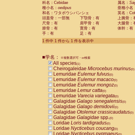
科名：Cebidae
Cebidae
Saguinus midas
属名：
Sa
(0)
種小名：
oedipus
亜種小名
Cebidae
Saguinus mystax
(0)
和名：ワタボウシパンシェ
英名：Cotto
Cebidae
Saguinus nigricollis
(0)
頭蓋骨：一部無
下顎骨：有
上腕骨：
Cebidae
Saguinus oedipus
(1)
尺骨：有
肩甲骨：有
大腿骨：
Cebidae
Saguinus weddelli
(0)
腓骨：有
寛骨：有
体幹：有
Cebidae
Saguinus
spp.
(0)
手：有
足：有
Cebidae
Aotus trivirgatus
(0)
Cebidae
Cebus albifrons
1 件中 1 件から 1 件を表示中
(0)
Cebidae
Cebus apella
(0)
Cebidae
Cebus capucinus
(0)
■学名：
Cebidae
Cebus nigrivittatus
※複数選択可・or検索
(0)
Cebidae
Cebus
spp.
All species
(0)
(1)
Cebidae
Saimiri boliviensis
Cheirogaleidae
Microcebus murinus
(0)
(0)
Cebidae
Saimiri sciureus
Lemuridae
Eulemur fulvus
(0)
(0)
Atelidae
Alouatta caraya
Lemuridae
Eulemur macaco
(0)
(0)
Atelidae
Alouatta fusca
Lemuridae
Eulemur mongoz
(0)
(0)
Atelidae
Alouatta seniculus
Lemuridae
Lemur catta
(0)
(0)
Atelidae
Alouatta
spp.
Lemuridae
Varecia variegata
(0)
(0)
Atelidae
Ateles belzebuth
Galagidae
Galago senegalensis
(0)
(0)
Atelidae
Ateles geoffroyi
Galagidae
Galago demidovii
(0)
(0)
Atelidae
Ateles paniscus
Galagidae
Otolemur crassicaudatus
(0)
(0)
Atelidae
Ateles
spp.
Galagidae
Galagidae
spp.
(0)
(0)
Atelidae
Lagothrix lagothricha
Loridae
Loris tardigradus
(0)
(0)
Atelidae
Lagothrix lagothricha cana
Loridae
Nycticebus coucang
(0)
(0)
Pitheciidae
Cacajao calvus rubicundu
Loridae
Nycticebus pygmaeus
(0)