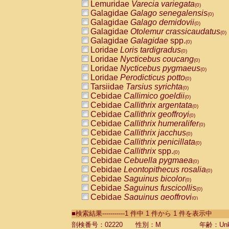
Lemuridae
Varecia variegata
(0)
Galagidae
Galago senegalensis
(0)
Galagidae
Galago demidovii
(0)
Galagidae
Otolemur crassicaudatus
(0)
Galagidae
Galagidae
spp.
(0)
Loridae
Loris tardigradus
(0)
Loridae
Nycticebus coucang
(0)
Loridae
Nycticebus pygmaeus
(0)
Loridae
Perodicticus potto
(0)
Tarsiidae
Tarsius syrichta
(0)
Cebidae
Callimico goeldii
(0)
Cebidae
Callithrix argentata
(0)
Cebidae
Callithrix geoffroyi
(0)
Cebidae
Callithrix humeralifer
(0)
Cebidae
Callithrix jacchus
(0)
Cebidae
Callithrix penicillata
(0)
Cebidae
Callithrix
spp.
(0)
Cebidae
Cebuella pygmaea
(0)
Cebidae
Leontopithecus rosalia
(0)
Cebidae
Saguinus bicolor
(0)
Cebidae
Saguinus fuscicollis
(0)
Cebidae
Saguinus geoffroyi
(0)
Cebidae
Saguinus imperator
(0)
■検索結果-----------1 件中 1 件から 1 件を表示中
Cebidae
Saguinus labiatus
(0)
Cebidae
Saguinus leucopus
剖検番号：02220
性別：M
年齢：Unk
(0)