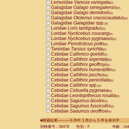
Lemuridae
Varecia variegata
(0)
Galagidae
Galago senegalensis
(0)
Galagidae
Galago demidovii
(0)
Galagidae
Otolemur crassicaudatus
(0)
Galagidae
Galagidae
spp.
(0)
Loridae
Loris tardigradus
(0)
Loridae
Nycticebus coucang
(0)
Loridae
Nycticebus pygmaeus
(0)
Loridae
Perodicticus potto
(0)
Tarsiidae
Tarsius syrichta
(0)
Cebidae
Callimico goeldii
(0)
Cebidae
Callithrix argentata
(0)
Cebidae
Callithrix geoffroyi
(0)
Cebidae
Callithrix humeralifer
(0)
Cebidae
Callithrix jacchus
(0)
Cebidae
Callithrix penicillata
(0)
Cebidae
Callithrix
spp.
(0)
Cebidae
Cebuella pygmaea
(0)
Cebidae
Leontopithecus rosalia
(0)
Cebidae
Saguinus bicolor
(0)
Cebidae
Saguinus fuscicollis
(0)
Cebidae
Saguinus geoffroyi
(0)
Cebidae
Saguinus imperator
(0)
■検索結果-----------5 件中 1 件から 5 件を表示中
Cebidae
Saguinus labiatus
(0)
Cebidae
Saguinus leucopus
剖検番号：00479
性別：F
年齢：Unk
(0)