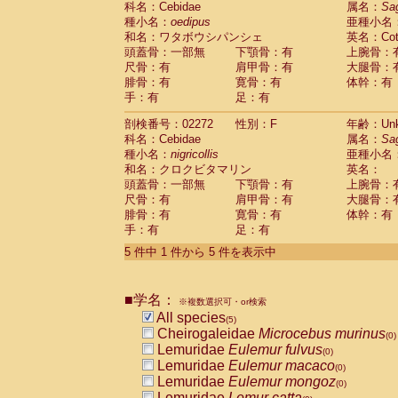
科名：Cebidae
属名：
Sa
Pitheciidae
Callicebus cupreus
(0)
種小名：
oedipus
亜種小名
Pitheciidae
Callicebus donacophilus
(0
和名：ワタボウシパンシェ
英名：Cotto
Pitheciidae
Callicebus moloch
(0)
頭蓋骨：一部無
下顎骨：有
上腕骨：
Pitheciidae
Callicebus torquatus
(0)
尺骨：有
肩甲骨：有
大腿骨：
Pitheciidae
Callicebus
spp.
(0)
腓骨：有
寛骨：有
体幹：有
Pitheciidae
Chiropotes satanas
(0)
手：有
足：有
Pitheciidae
Pithecia monachus
(0)
Pitheciidae
Pithecia pithecia
剖検番号：02272
性別：F
年齢：Unk
(0)
Cercopithecidae
Cercocebus agilis
科名：Cebidae
属名：
Sa
(0)
Cercopithecidae
Cercocebus galeritus
種小名：
nigricollis
亜種小名
和名：クロクビタマリン
Cercopithecidae
Cercocebus torquatu
英名：
頭蓋骨：一部無
下顎骨：有
上腕骨：
Cercopithecidae
Cercocebus torquatus
尺骨：有
肩甲骨：有
大腿骨：
Cercopithecidae
Cercocebus torquatu
腓骨：有
寛骨：有
体幹：有
Cercopithecidae
Cercocebus
hybrid
(0)
手：有
足：有
Cercopithecidae
Cercocebus
spp.
(0)
Cercopithecidae
Lophocebus albigen
5 件中 1 件から 5 件を表示中
Cercopithecidae
Papio anubis
(0)
Cercopithecidae
Papio cynocephalus
(
Cercopithecidae
Papio hamadryas
■学名：
(0)
※複数選択可・or検索
Cercopithecidae
Papio papio
All species
(0)
(5)
Cercopithecidae
Papio
spp.
Cheirogaleidae
Microcebus murinus
(0)
(0)
Cercopithecidae
Mandrillus leucopha
Lemuridae
Eulemur fulvus
(0)
Cercopithecidae
Mandrillus sphinx
Lemuridae
Eulemur macaco
(0)
(0)
Cercopithecidae
Theropithecus gelad
Lemuridae
Eulemur mongoz
(0)
Cercopithecidae
Macaca arctoides
Lemuridae
Lemur catta
(0)