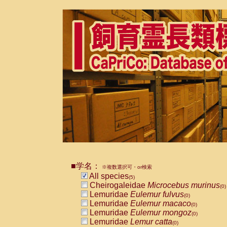
■学名：
※複数選択可・or検索
All species
(5)
Cheirogaleidae
Microcebus murinus
(0)
Lemuridae
Eulemur fulvus
(0)
Lemuridae
Eulemur macaco
(0)
Lemuridae
Eulemur mongoz
(0)
Lemuridae
Lemur catta
(0)