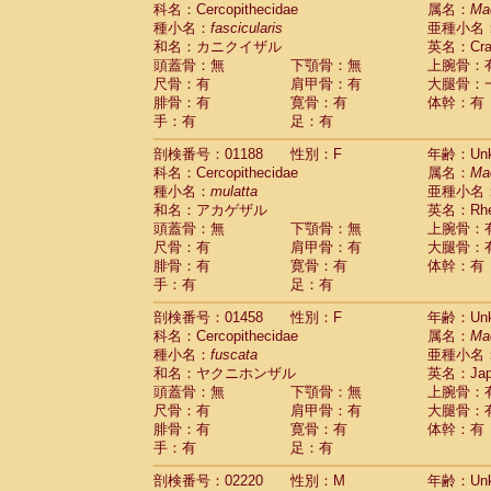
科名：Cercopithecidae
Cebidae
Saguinus midas
属名：
Ma
(0)
種小名：
fascicularis
亜種小名
Cebidae
Saguinus mystax
(0)
和名：カニクイザル
英名：Crab
Cebidae
Saguinus nigricollis
(1)
頭蓋骨：無
下顎骨：無
上腕骨：
Cebidae
Saguinus oedipus
(1)
尺骨：有
肩甲骨：有
大腿骨：
Cebidae
Saguinus weddelli
(0)
腓骨：有
寛骨：有
体幹：有
Cebidae
Saguinus
spp.
(0)
手：有
足：有
Cebidae
Aotus trivirgatus
(0)
Cebidae
Cebus albifrons
(0)
剖検番号：01188
性別：F
年齢：Unk
Cebidae
Cebus apella
科名：Cercopithecidae
(0)
属名：
Ma
Cebidae
Cebus capucinus
種小名：
mulatta
亜種小名
(0)
Cebidae
Cebus nigrivittatus
和名：アカゲザル
英名：Rhes
(0)
Cebidae
Cebus
spp.
頭蓋骨：無
下顎骨：無
上腕骨：
(0)
Cebidae
Saimiri boliviensis
尺骨：有
肩甲骨：有
大腿骨：
(0)
腓骨：有
Cebidae
Saimiri sciureus
寛骨：有
体幹：有
(0)
手：有
足：有
Atelidae
Alouatta caraya
(0)
Atelidae
Alouatta fusca
(0)
剖検番号：01458
性別：F
年齢：Unk
Atelidae
Alouatta seniculus
(0)
科名：Cercopithecidae
属名：
Ma
Atelidae
Alouatta
spp.
(0)
種小名：
fuscata
亜種小名
Atelidae
Ateles belzebuth
(0)
和名：ヤクニホンザル
英名：Japa
Atelidae
Ateles geoffroyi
(0)
頭蓋骨：無
下顎骨：無
上腕骨：
Atelidae
Ateles paniscus
(0)
尺骨：有
肩甲骨：有
大腿骨：
Atelidae
Ateles
spp.
腓骨：有
寛骨：有
(0)
体幹：有
Atelidae
Lagothrix lagothricha
手：有
足：有
(0)
Atelidae
Lagothrix lagothricha cana
(0)
剖検番号：02220
性別：M
年齢：Unk
Pitheciidae
Cacajao calvus rubicundu