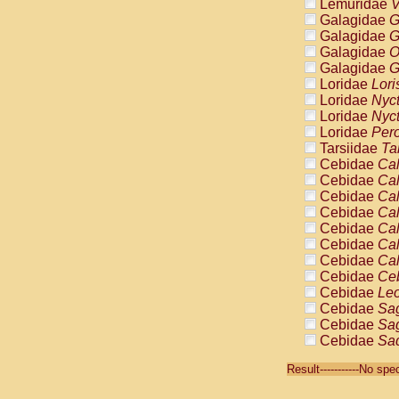
Lemuridae
V
Galagidae
G
Galagidae
G
Galagidae
O
Galagidae
G
Loridae
Lori
Loridae
Nyc
Loridae
Nyc
Loridae
Pero
Tarsiidae
Ta
Cebidae
Cal
Cebidae
Cal
Cebidae
Cal
Cebidae
Cal
Cebidae
Cal
Cebidae
Cal
Cebidae
Cal
Cebidae
Ce
Cebidae
Leo
Cebidae
Sag
Cebidae
Sag
Cebidae
Sag
Cebidae
Sag
Result-----------No sp
Cebidae
Sag
Cebidae
Sa