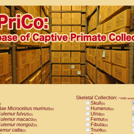
Skeletal Collection:
* AND sear
Skull
)
(0)
dae
Microcebus murinus
Humerus
(0)
(0)
ulemur fulvus
Ulna
(0)
(0)
ulemur macaco
Femur
(0)
(0)
ulemur mongoz
Fibula
(0)
(0)
emur catta
Trunk
(0)
(0)