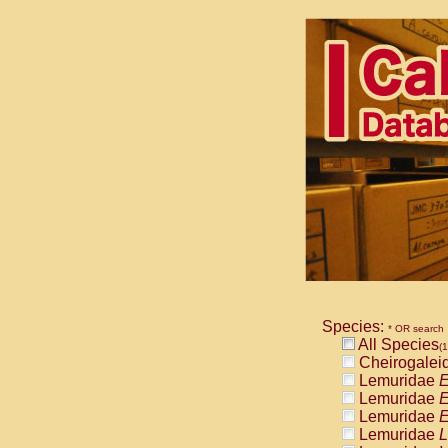
Species:
* OR search
All Species
(1
Cheirogalei
Lemuridae
E
Lemuridae
E
Lemuridae
E
Lemuridae
L