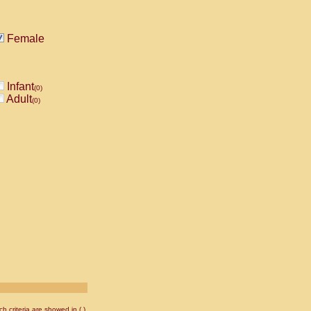
Female
Infant
(0)
Adult
(0)
 criteria are showed in ( ).