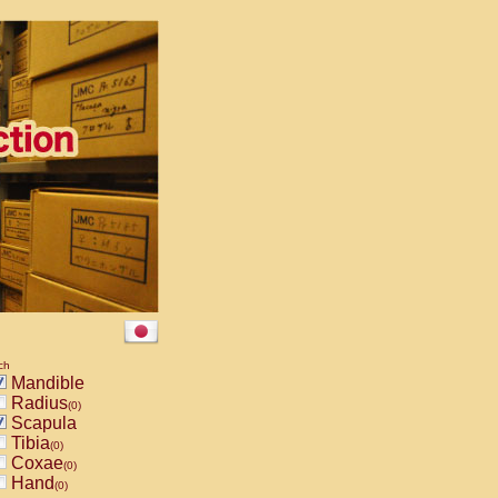
ch
Mandible
Radius
(0)
Scapula
Tibia
(0)
Coxae
(0)
Hand
(0)