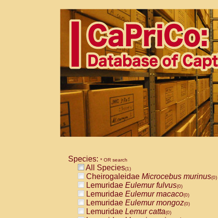
Species:
* OR search
All Species
(1)
Cheirogaleidae
Microcebus murinus
(0)
Lemuridae
Eulemur fulvus
(0)
Lemuridae
Eulemur macaco
(0)
Lemuridae
Eulemur mongoz
(0)
Lemuridae
Lemur catta
(0)