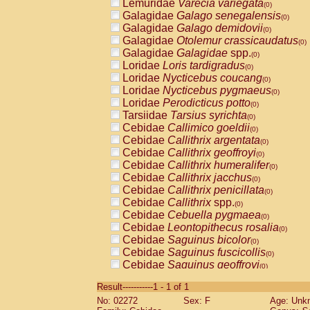
Lemuridae
Varecia variegata
(0)
Galagidae
Galago senegalensis
(0)
Galagidae
Galago demidovii
(0)
Galagidae
Otolemur crassicaudatus
(0)
Galagidae
Galagidae
spp.
(0)
Loridae
Loris tardigradus
(0)
Loridae
Nycticebus coucang
(0)
Loridae
Nycticebus pygmaeus
(0)
Loridae
Perodicticus potto
(0)
Tarsiidae
Tarsius syrichta
(0)
Cebidae
Callimico goeldii
(0)
Cebidae
Callithrix argentata
(0)
Cebidae
Callithrix geoffroyi
(0)
Cebidae
Callithrix humeralifer
(0)
Cebidae
Callithrix jacchus
(0)
Cebidae
Callithrix penicillata
(0)
Cebidae
Callithrix
spp.
(0)
Cebidae
Cebuella pygmaea
(0)
Cebidae
Leontopithecus rosalia
(0)
Cebidae
Saguinus bicolor
(0)
Cebidae
Saguinus fuscicollis
(0)
Cebidae
Saguinus geoffroyi
(0)
Cebidae
Saguinus imperator
(0)
Result-----------1 - 1 of 1
Cebidae
Saguinus labiatus
(0)
No: 02272
Sex: F
Age: Unk
Cebidae
Saguinus leucopus
(0)