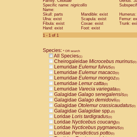
Family: Cebidae
Genus:
S
Cebidae
Saguinus midas
(0)
Specific name:
nigricollis
Subspecif
Cebidae
Saguinus mystax
(0)
Name:
Cebidae
Saguinus nigricollis
Skull: parts
Mandible: exist
(1)
Humerus: 
Cebidae
Saguinus oedipus
Ulna: exist
Scapula: exist
Femur: ex
(0)
Fibula: exist
Coxae: exist
Trunk: exi
Cebidae
Saguinus weddelli
(0)
Hand: exist
Foot: exist
Cebidae
Saguinus
spp.
(0)
Cebidae
Aotus trivirgatus
1 - 1 of 1
(0)
Cebidae
Cebus albifrons
(0)
Cebidae
Cebus apella
(0)
Species:
Cebidae
Cebus capucinus
* OR search
(0)
All Species
Cebidae
Cebus nigrivittatus
(1)
(0)
Cheirogaleidae
Microcebus murinus
Cebidae
Cebus
spp.
(0)
(0)
Lemuridae
Eulemur fulvus
Cebidae
Saimiri boliviensis
(0)
(0)
Lemuridae
Eulemur macaco
Cebidae
Saimiri sciureus
(0)
(0)
Lemuridae
Eulemur mongoz
Atelidae
Alouatta caraya
(0)
(0)
Lemuridae
Lemur catta
Atelidae
Alouatta fusca
(0)
(0)
Lemuridae
Varecia variegata
Atelidae
Alouatta seniculus
(0)
(0)
Galagidae
Galago senegalensis
Atelidae
Alouatta
spp.
(0)
(0)
Galagidae
Galago demidovii
Atelidae
Ateles belzebuth
(0)
(0)
Galagidae
Otolemur crassicaudatus
Atelidae
Ateles geoffroyi
(0)
(0)
Galagidae
Galagidae
spp.
Atelidae
Ateles paniscus
(0)
(0)
Loridae
Loris tardigradus
Atelidae
Ateles
spp.
(0)
(0)
Loridae
Nycticebus coucang
Atelidae
Lagothrix lagothricha
(0)
(0)
Loridae
Nycticebus pygmaeus
Atelidae
Lagothrix lagothricha cana
(0)
(0)
Loridae
Perodicticus potto
Pitheciidae
Cacajao calvus rubicundu
(0)