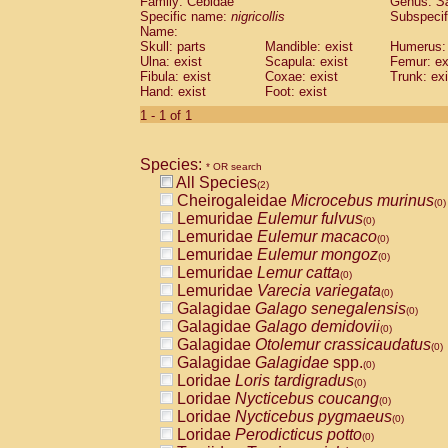
Family: Cebidae
Genus:
S
Cebidae
Saguinus midas
(0)
Specific name:
nigricollis
Subspecif
Cebidae
Saguinus mystax
(0)
Name:
Cebidae
Saguinus nigricollis
Skull: parts
Mandible: exist
(1)
Humerus: 
Cebidae
Saguinus oedipus
Ulna: exist
Scapula: exist
Femur: ex
(1)
Fibula: exist
Coxae: exist
Trunk: exi
Cebidae
Saguinus weddelli
(0)
Hand: exist
Foot: exist
Cebidae
Saguinus
spp.
(0)
Cebidae
Aotus trivirgatus
1 - 1 of 1
(0)
Cebidae
Cebus albifrons
(0)
Cebidae
Cebus apella
(0)
Species:
Cebidae
Cebus capucinus
* OR search
(0)
All Species
Cebidae
Cebus nigrivittatus
(2)
(0)
Cheirogaleidae
Microcebus murinus
Cebidae
Cebus
spp.
(0)
(0)
Lemuridae
Eulemur fulvus
Cebidae
Saimiri boliviensis
(0)
(0)
Lemuridae
Eulemur macaco
Cebidae
Saimiri sciureus
(0)
(0)
Lemuridae
Eulemur mongoz
Atelidae
Alouatta caraya
(0)
(0)
Lemuridae
Lemur catta
Atelidae
Alouatta fusca
(0)
(0)
Lemuridae
Varecia variegata
Atelidae
Alouatta seniculus
(0)
(0)
Galagidae
Galago senegalensis
Atelidae
Alouatta
spp.
(0)
(0)
Galagidae
Galago demidovii
Atelidae
Ateles belzebuth
(0)
(0)
Galagidae
Otolemur crassicaudatus
Atelidae
Ateles geoffroyi
(0)
(0)
Galagidae
Galagidae
spp.
Atelidae
Ateles paniscus
(0)
(0)
Loridae
Loris tardigradus
Atelidae
Ateles
spp.
(0)
(0)
Loridae
Nycticebus coucang
Atelidae
Lagothrix lagothricha
(0)
(0)
Loridae
Nycticebus pygmaeus
Atelidae
Lagothrix lagothricha cana
(0)
(0)
Loridae
Perodicticus potto
Pitheciidae
Cacajao calvus rubicundu
(0)