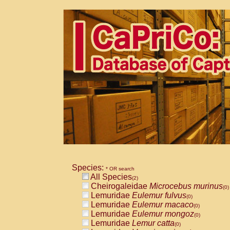
Species:
* OR search
All Species
(2)
Cheirogaleidae
Microcebus murinus
(0)
Lemuridae
Eulemur fulvus
(0)
Lemuridae
Eulemur macaco
(0)
Lemuridae
Eulemur mongoz
(0)
Lemuridae
Lemur catta
(0)