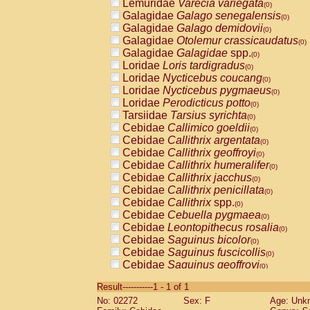
Lemuridae
Varecia variegata
(0)
Galagidae
Galago senegalensis
(0)
Galagidae
Galago demidovii
(0)
Galagidae
Otolemur crassicaudatus
(0)
Galagidae
Galagidae
spp.
(0)
Loridae
Loris tardigradus
(0)
Loridae
Nycticebus coucang
(0)
Loridae
Nycticebus pygmaeus
(0)
Loridae
Perodicticus potto
(0)
Tarsiidae
Tarsius syrichta
(0)
Cebidae
Callimico goeldii
(0)
Cebidae
Callithrix argentata
(0)
Cebidae
Callithrix geoffroyi
(0)
Cebidae
Callithrix humeralifer
(0)
Cebidae
Callithrix jacchus
(0)
Cebidae
Callithrix penicillata
(0)
Cebidae
Callithrix
spp.
(0)
Cebidae
Cebuella pygmaea
(0)
Cebidae
Leontopithecus rosalia
(0)
Cebidae
Saguinus bicolor
(0)
Cebidae
Saguinus fuscicollis
(0)
Cebidae
Saguinus geoffroyi
(0)
Cebidae
Saguinus imperator
(0)
Result-----------1 - 1 of 1
Cebidae
Saguinus labiatus
(0)
No: 02272
Sex: F
Age: Unk
Cebidae
Saguinus leucopus
(0)