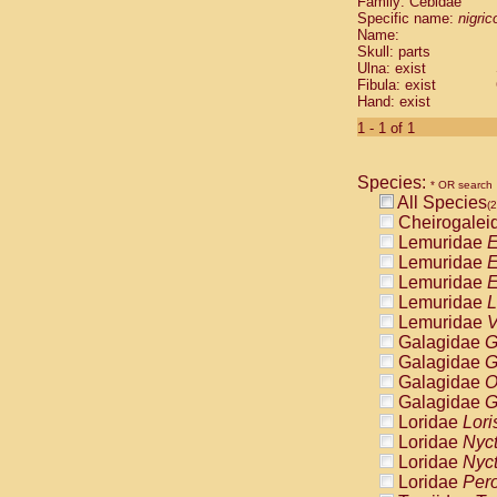
Family: Cebidae
Cebidae
Sa
Specific name:
nigrico
Cebidae
Sa
Name:
Cebidae
Sag
Skull: parts
Cebidae
Sa
Ulna: exist
Fibula: exist
Cebidae
Sag
Hand: exist
Cebidae
Sa
Cebidae
Aot
1 - 1 of 1
Cebidae
Ceb
Cebidae
Ceb
Species:
Cebidae
Ce
* OR search
All Species
Cebidae
Ceb
(2
Cheirogalei
Cebidae
Ce
Lemuridae
E
Cebidae
Sai
Lemuridae
E
Cebidae
Sai
Lemuridae
E
Atelidae
Alo
Lemuridae
L
Atelidae
Alo
Lemuridae
V
Atelidae
Alo
Galagidae
G
Atelidae
Alo
Galagidae
G
Atelidae
Ate
Galagidae
O
Atelidae
Ate
Galagidae
G
Atelidae
Ate
Loridae
Lori
Atelidae
Ate
Loridae
Nyc
Atelidae
Lag
Loridae
Nyc
Atelidae
Lag
Loridae
Pero
Pitheciidae