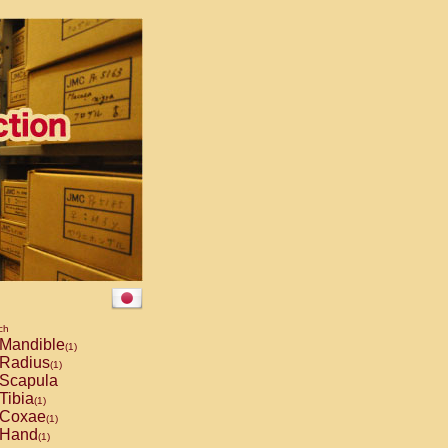
ch
Mandible
(1)
Radius
(1)
Scapula
Tibia
(1)
Coxae
(1)
Hand
(1)