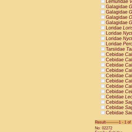
Lemuridae
V
Galagidae
G
Galagidae
G
Galagidae
O
Galagidae
G
Loridae
Lori
Loridae
Nyc
Loridae
Nyc
Loridae
Pero
Tarsiidae
Ta
Cebidae
Cal
Cebidae
Cal
Cebidae
Cal
Cebidae
Cal
Cebidae
Cal
Cebidae
Cal
Cebidae
Cal
Cebidae
Ce
Cebidae
Leo
Cebidae
Sag
Cebidae
Sag
Cebidae
Sag
Cebidae
Sag
Result-----------1 - 1 of
Cebidae
Sag
No: 02272
Cebidae
Sa