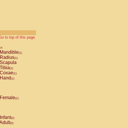
Go to top of this page.
ch
Mandible
(1)
Radius
(1)
Scapula
Tibia
(1)
Coxae
(1)
Hand
(1)
Female
(1)
Infant
(0)
Adult
(0)