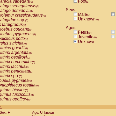
arecia variegata
Foot
(0)
(1)
alago senegalensis
(0)
Sexs:
alago demidovii
(0)
Male
tolemur crassicaudatus
(0)
(0)
Unknown
alagidae
spp.
(0)
(0)
s tardigradus
(0)
Ages:
ticebus coucang
(0)
Fetus
(0)
ticebus pygmaeus
(0)
Juvenile
(0)
dicticus potto
(0)
Unknown
rsius syrichta
(0)
limico goeldii
(0)
lithrix argentata
(0)
lithrix geoffroyi
(0)
lithrix humeralifer
(0)
lithrix jacchus
(0)
lithrix penicillata
(0)
lithrix
spp.
(0)
buella pygmaea
(0)
ntopithecus rosalia
(0)
uinus bicolor
(0)
uinus fuscicollis
(0)
uinus geoffroyi
(0)
uinus imperator
(0)
 1
uinus labiatus
(0)
Sex: F
Age: Unknown
guinus leucopus
(0)