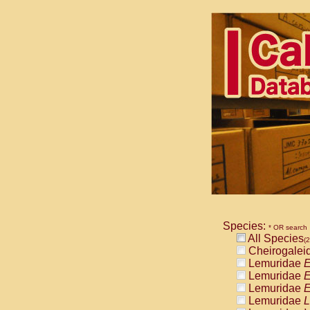
Species:
* OR search
All Species
(2
Cheirogalei
Lemuridae
E
Lemuridae
E
Lemuridae
E
Lemuridae
L