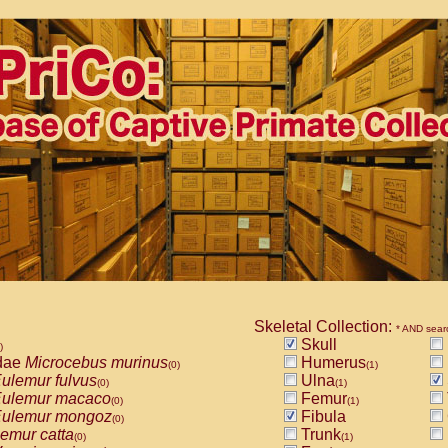
Skeletal Collection:
* AND sear
Skull
)
dae
Microcebus murinus
Humerus
(0)
(1)
ulemur fulvus
Ulna
(0)
(1)
ulemur macaco
Femur
(0)
(1)
ulemur mongoz
Fibula
(0)
emur catta
Trunk
(0)
(1)