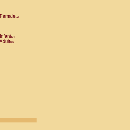
Female
(1)
Infant
(0)
Adult
(0)