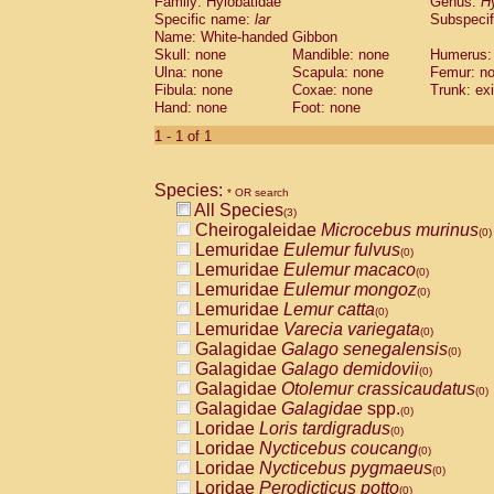
Family: Hylobatidae
Genus:
H
Cebidae
Saguinus midas
(0)
Specific name:
lar
Subspecif
Cebidae
Saguinus mystax
(0)
Name: White-handed Gibbon
Cebidae
Saguinus nigricollis
(0)
Skull: none
Mandible: none
Humerus:
Cebidae
Saguinus oedipus
(1)
Ulna: none
Scapula: none
Femur: n
Cebidae
Saguinus weddelli
Fibula: none
Coxae: none
Trunk: exi
(0)
Cebidae
Saguinus
spp.
Hand: none
Foot: none
(0)
Cebidae
Aotus trivirgatus
(0)
1 - 1 of 1
Cebidae
Cebus albifrons
(0)
Cebidae
Cebus apella
(0)
Cebidae
Cebus capucinus
Species:
(0)
* OR search
Cebidae
Cebus nigrivittatus
All Species
(0)
(3)
Cebidae
Cebus
spp.
Cheirogaleidae
Microcebus murinus
(0)
(0)
Cebidae
Saimiri boliviensis
Lemuridae
Eulemur fulvus
(0)
(0)
Cebidae
Saimiri sciureus
Lemuridae
Eulemur macaco
(0)
(0)
Atelidae
Alouatta caraya
Lemuridae
Eulemur mongoz
(0)
(0)
Atelidae
Alouatta fusca
Lemuridae
Lemur catta
(0)
(0)
Atelidae
Alouatta seniculus
Lemuridae
Varecia variegata
(0)
(0)
Atelidae
Alouatta
spp.
Galagidae
Galago senegalensis
(0)
(0)
Atelidae
Ateles belzebuth
Galagidae
Galago demidovii
(0)
(0)
Atelidae
Ateles geoffroyi
Galagidae
Otolemur crassicaudatus
(0)
(0)
Atelidae
Ateles paniscus
Galagidae
Galagidae
spp.
(0)
(0)
Atelidae
Ateles
spp.
Loridae
Loris tardigradus
(0)
(0)
Atelidae
Lagothrix lagothricha
Loridae
Nycticebus coucang
(0)
(0)
Atelidae
Lagothrix lagothricha cana
Loridae
Nycticebus pygmaeus
(0)
(0)
Pitheciidae
Cacajao calvus rubicundu
Loridae
Perodicticus potto
(0)