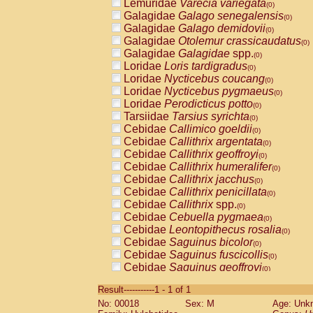
Lemuridae
Varecia variegata
(0)
Galagidae
Galago senegalensis
(0)
Galagidae
Galago demidovii
(0)
Galagidae
Otolemur crassicaudatus
(0)
Galagidae
Galagidae
spp.
(0)
Loridae
Loris tardigradus
(0)
Loridae
Nycticebus coucang
(0)
Loridae
Nycticebus pygmaeus
(0)
Loridae
Perodicticus potto
(0)
Tarsiidae
Tarsius syrichta
(0)
Cebidae
Callimico goeldii
(0)
Cebidae
Callithrix argentata
(0)
Cebidae
Callithrix geoffroyi
(0)
Cebidae
Callithrix humeralifer
(0)
Cebidae
Callithrix jacchus
(0)
Cebidae
Callithrix penicillata
(0)
Cebidae
Callithrix
spp.
(0)
Cebidae
Cebuella pygmaea
(0)
Cebidae
Leontopithecus rosalia
(0)
Cebidae
Saguinus bicolor
(0)
Cebidae
Saguinus fuscicollis
(0)
Cebidae
Saguinus geoffroyi
(0)
Cebidae
Saguinus imperator
(0)
Result-----------1 - 1 of 1
Cebidae
Saguinus labiatus
(0)
No: 00018
Sex: M
Age: Unk
Cebidae
Saguinus leucopus
(0)