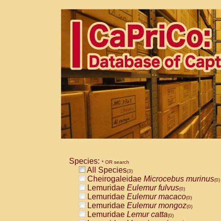
Species:
* OR search
All Species
(3)
Cheirogaleidae
Microcebus murinus
(0)
Lemuridae
Eulemur fulvus
(0)
Lemuridae
Eulemur macaco
(0)
Lemuridae
Eulemur mongoz
(0)
Lemuridae
Lemur catta
(0)