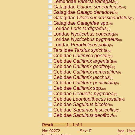
Lemuridae
Varecia variegata
(0)
Galagidae
Galago senegalensis
(0)
Galagidae
Galago demidovii
(0)
Galagidae
Otolemur crassicaudatus
(0)
Galagidae
Galagidae
spp.
(0)
Loridae
Loris tardigradus
(0)
Loridae
Nycticebus coucang
(0)
Loridae
Nycticebus pygmaeus
(0)
Loridae
Perodicticus potto
(0)
Tarsiidae
Tarsius syrichta
(0)
Cebidae
Callimico goeldii
(0)
Cebidae
Callithrix argentata
(0)
Cebidae
Callithrix geoffroyi
(0)
Cebidae
Callithrix humeralifer
(0)
Cebidae
Callithrix jacchus
(0)
Cebidae
Callithrix penicillata
(0)
Cebidae
Callithrix
spp.
(0)
Cebidae
Cebuella pygmaea
(0)
Cebidae
Leontopithecus rosalia
(0)
Cebidae
Saguinus bicolor
(0)
Cebidae
Saguinus fuscicollis
(0)
Cebidae
Saguinus geoffroyi
(0)
Cebidae
Saguinus imperator
(0)
Result-----------1 - 1 of 1
Cebidae
Saguinus labiatus
(0)
No: 02272
Sex: F
Age: Unk
Cebidae
Saguinus leucopus
(0)