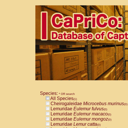
Species:
* OR search
All Species
(1)
Cheirogaleidae
Microcebus murinus
(0)
Lemuridae
Eulemur fulvus
(0)
Lemuridae
Eulemur macaco
(0)
Lemuridae
Eulemur mongoz
(0)
Lemuridae
Lemur catta
(0)