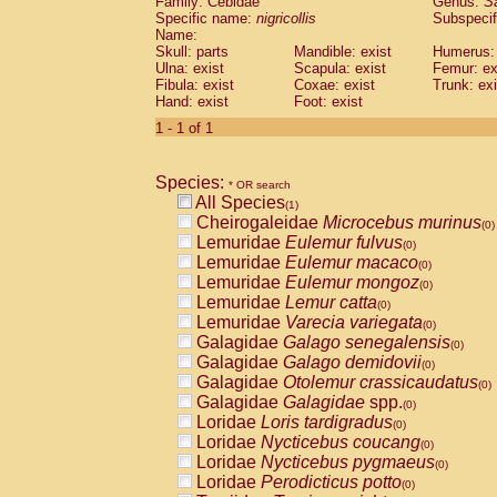
Family: Cebidae
Genus:
S
Cebidae
Saguinus midas
(0)
Specific name:
nigricollis
Subspecif
Cebidae
Saguinus mystax
(0)
Name:
Cebidae
Saguinus nigricollis
Skull: parts
Mandible: exist
(1)
Humerus: 
Cebidae
Saguinus oedipus
Ulna: exist
Scapula: exist
Femur: ex
(0)
Fibula: exist
Coxae: exist
Trunk: exi
Cebidae
Saguinus weddelli
(0)
Hand: exist
Foot: exist
Cebidae
Saguinus
spp.
(0)
Cebidae
Aotus trivirgatus
1 - 1 of 1
(0)
Cebidae
Cebus albifrons
(0)
Cebidae
Cebus apella
(0)
Species:
Cebidae
Cebus capucinus
* OR search
(0)
All Species
Cebidae
Cebus nigrivittatus
(1)
(0)
Cheirogaleidae
Microcebus murinus
Cebidae
Cebus
spp.
(0)
(0)
Lemuridae
Eulemur fulvus
Cebidae
Saimiri boliviensis
(0)
(0)
Lemuridae
Eulemur macaco
Cebidae
Saimiri sciureus
(0)
(0)
Lemuridae
Eulemur mongoz
Atelidae
Alouatta caraya
(0)
(0)
Lemuridae
Lemur catta
Atelidae
Alouatta fusca
(0)
(0)
Lemuridae
Varecia variegata
Atelidae
Alouatta seniculus
(0)
(0)
Galagidae
Galago senegalensis
Atelidae
Alouatta
spp.
(0)
(0)
Galagidae
Galago demidovii
Atelidae
Ateles belzebuth
(0)
(0)
Galagidae
Otolemur crassicaudatus
Atelidae
Ateles geoffroyi
(0)
(0)
Galagidae
Galagidae
spp.
Atelidae
Ateles paniscus
(0)
(0)
Loridae
Loris tardigradus
Atelidae
Ateles
spp.
(0)
(0)
Loridae
Nycticebus coucang
Atelidae
Lagothrix lagothricha
(0)
(0)
Loridae
Nycticebus pygmaeus
Atelidae
Lagothrix lagothricha cana
(0)
(0)
Loridae
Perodicticus potto
Pitheciidae
Cacajao calvus rubicundu
(0)