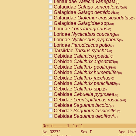
Lemuridae
Varecia variegata
(0)
Galagidae
Galago senegalensis
(0)
Galagidae
Galago demidovii
(0)
Galagidae
Otolemur crassicaudatus
(0)
Galagidae
Galagidae
spp.
(0)
Loridae
Loris tardigradus
(0)
Loridae
Nycticebus coucang
(0)
Loridae
Nycticebus pygmaeus
(0)
Loridae
Perodicticus potto
(0)
Tarsiidae
Tarsius syrichta
(0)
Cebidae
Callimico goeldii
(0)
Cebidae
Callithrix argentata
(0)
Cebidae
Callithrix geoffroyi
(0)
Cebidae
Callithrix humeralifer
(0)
Cebidae
Callithrix jacchus
(0)
Cebidae
Callithrix penicillata
(0)
Cebidae
Callithrix
spp.
(0)
Cebidae
Cebuella pygmaea
(0)
Cebidae
Leontopithecus rosalia
(0)
Cebidae
Saguinus bicolor
(0)
Cebidae
Saguinus fuscicollis
(0)
Cebidae
Saguinus geoffroyi
(0)
Cebidae
Saguinus imperator
(0)
Result-----------1 - 1 of 1
Cebidae
Saguinus labiatus
(0)
No: 02272
Sex: F
Age: Unk
Cebidae
Saguinus leucopus
(0)