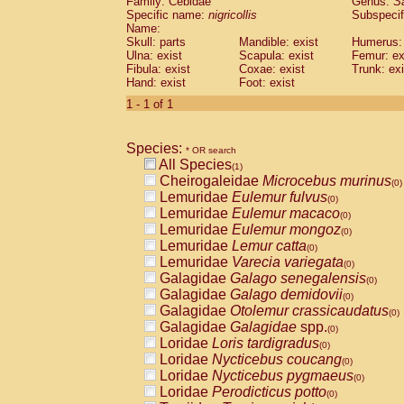
Family: Cebidae
Genus:
S
Cebidae
Saguinus midas
(0)
Specific name:
nigricollis
Subspecif
Cebidae
Saguinus mystax
(0)
Name:
Cebidae
Saguinus nigricollis
Skull: parts
Mandible: exist
(1)
Humerus: 
Cebidae
Saguinus oedipus
Ulna: exist
Scapula: exist
Femur: ex
(0)
Fibula: exist
Coxae: exist
Trunk: exi
Cebidae
Saguinus weddelli
(0)
Hand: exist
Foot: exist
Cebidae
Saguinus
spp.
(0)
Cebidae
Aotus trivirgatus
1 - 1 of 1
(0)
Cebidae
Cebus albifrons
(0)
Cebidae
Cebus apella
(0)
Species:
Cebidae
Cebus capucinus
* OR search
(0)
All Species
Cebidae
Cebus nigrivittatus
(1)
(0)
Cheirogaleidae
Microcebus murinus
Cebidae
Cebus
spp.
(0)
(0)
Lemuridae
Eulemur fulvus
Cebidae
Saimiri boliviensis
(0)
(0)
Lemuridae
Eulemur macaco
Cebidae
Saimiri sciureus
(0)
(0)
Lemuridae
Eulemur mongoz
Atelidae
Alouatta caraya
(0)
(0)
Lemuridae
Lemur catta
Atelidae
Alouatta fusca
(0)
(0)
Lemuridae
Varecia variegata
Atelidae
Alouatta seniculus
(0)
(0)
Galagidae
Galago senegalensis
Atelidae
Alouatta
spp.
(0)
(0)
Galagidae
Galago demidovii
Atelidae
Ateles belzebuth
(0)
(0)
Galagidae
Otolemur crassicaudatus
Atelidae
Ateles geoffroyi
(0)
(0)
Galagidae
Galagidae
spp.
Atelidae
Ateles paniscus
(0)
(0)
Loridae
Loris tardigradus
Atelidae
Ateles
spp.
(0)
(0)
Loridae
Nycticebus coucang
Atelidae
Lagothrix lagothricha
(0)
(0)
Loridae
Nycticebus pygmaeus
Atelidae
Lagothrix lagothricha cana
(0)
(0)
Loridae
Perodicticus potto
Pitheciidae
Cacajao calvus rubicundu
(0)