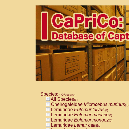
Species:
* OR search
All Species
(1)
Cheirogaleidae
Microcebus murinus
(0)
Lemuridae
Eulemur fulvus
(0)
Lemuridae
Eulemur macaco
(0)
Lemuridae
Eulemur mongoz
(0)
Lemuridae
Lemur catta
(0)