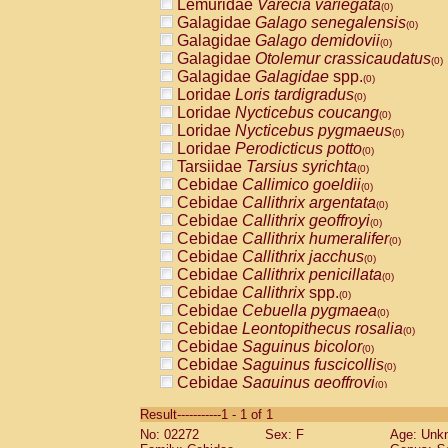
Lemuridae
Varecia variegata
(0)
Galagidae
Galago senegalensis
(0)
Galagidae
Galago demidovii
(0)
Galagidae
Otolemur crassicaudatus
(0)
Galagidae
Galagidae
spp.
(0)
Loridae
Loris tardigradus
(0)
Loridae
Nycticebus coucang
(0)
Loridae
Nycticebus pygmaeus
(0)
Loridae
Perodicticus potto
(0)
Tarsiidae
Tarsius syrichta
(0)
Cebidae
Callimico goeldii
(0)
Cebidae
Callithrix argentata
(0)
Cebidae
Callithrix geoffroyi
(0)
Cebidae
Callithrix humeralifer
(0)
Cebidae
Callithrix jacchus
(0)
Cebidae
Callithrix penicillata
(0)
Cebidae
Callithrix
spp.
(0)
Cebidae
Cebuella pygmaea
(0)
Cebidae
Leontopithecus rosalia
(0)
Cebidae
Saguinus bicolor
(0)
Cebidae
Saguinus fuscicollis
(0)
Cebidae
Saguinus geoffroyi
(0)
Cebidae
Saguinus imperator
(0)
Result-----------1 - 1 of 1
Cebidae
Saguinus labiatus
(0)
No: 02272
Sex: F
Age: Unk
Cebidae
Saguinus leucopus
(0)