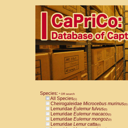
Species:
* OR search
All Species
(1)
Cheirogaleidae
Microcebus murinus
(0)
Lemuridae
Eulemur fulvus
(0)
Lemuridae
Eulemur macaco
(0)
Lemuridae
Eulemur mongoz
(0)
Lemuridae
Lemur catta
(0)