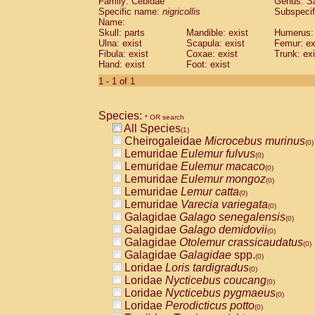
Family: Cebidae
Genus:
S
Cebidae
Saguinus midas
(0)
Specific name:
nigricollis
Subspecif
Cebidae
Saguinus mystax
(0)
Name:
Cebidae
Saguinus nigricollis
Skull: parts
Mandible: exist
(1)
Humerus: 
Cebidae
Saguinus oedipus
Ulna: exist
Scapula: exist
Femur: ex
(0)
Fibula: exist
Coxae: exist
Trunk: exi
Cebidae
Saguinus weddelli
(0)
Hand: exist
Foot: exist
Cebidae
Saguinus
spp.
(0)
Cebidae
Aotus trivirgatus
1 - 1 of 1
(0)
Cebidae
Cebus albifrons
(0)
Cebidae
Cebus apella
(0)
Species:
Cebidae
Cebus capucinus
* OR search
(0)
All Species
Cebidae
Cebus nigrivittatus
(1)
(0)
Cheirogaleidae
Microcebus murinus
Cebidae
Cebus
spp.
(0)
(0)
Lemuridae
Eulemur fulvus
Cebidae
Saimiri boliviensis
(0)
(0)
Lemuridae
Eulemur macaco
Cebidae
Saimiri sciureus
(0)
(0)
Lemuridae
Eulemur mongoz
Atelidae
Alouatta caraya
(0)
(0)
Lemuridae
Lemur catta
Atelidae
Alouatta fusca
(0)
(0)
Lemuridae
Varecia variegata
Atelidae
Alouatta seniculus
(0)
(0)
Galagidae
Galago senegalensis
Atelidae
Alouatta
spp.
(0)
(0)
Galagidae
Galago demidovii
Atelidae
Ateles belzebuth
(0)
(0)
Galagidae
Otolemur crassicaudatus
Atelidae
Ateles geoffroyi
(0)
(0)
Galagidae
Galagidae
spp.
Atelidae
Ateles paniscus
(0)
(0)
Loridae
Loris tardigradus
Atelidae
Ateles
spp.
(0)
(0)
Loridae
Nycticebus coucang
Atelidae
Lagothrix lagothricha
(0)
(0)
Loridae
Nycticebus pygmaeus
Atelidae
Lagothrix lagothricha cana
(0)
(0)
Loridae
Perodicticus potto
Pitheciidae
Cacajao calvus rubicundu
(0)