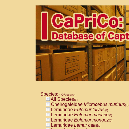
Species:
* OR search
All Species
(1)
Cheirogaleidae
Microcebus murinus
(0)
Lemuridae
Eulemur fulvus
(0)
Lemuridae
Eulemur macaco
(0)
Lemuridae
Eulemur mongoz
(0)
Lemuridae
Lemur catta
(0)