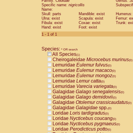
Family: Cebidae
Genus:
S
Cebidae
Saguinus midas
(0)
Specific name:
nigricollis
Subspecif
Cebidae
Saguinus mystax
(0)
Name:
Cebidae
Saguinus nigricollis
Skull: parts
Mandible: exist
(1)
Humerus: 
Cebidae
Saguinus oedipus
Ulna: exist
Scapula: exist
Femur: ex
(0)
Fibula: exist
Coxae: exist
Trunk: exi
Cebidae
Saguinus weddelli
(0)
Hand: exist
Foot: exist
Cebidae
Saguinus
spp.
(0)
Cebidae
Aotus trivirgatus
1 - 1 of 1
(0)
Cebidae
Cebus albifrons
(0)
Cebidae
Cebus apella
(0)
Species:
Cebidae
Cebus capucinus
* OR search
(0)
All Species
Cebidae
Cebus nigrivittatus
(1)
(0)
Cheirogaleidae
Microcebus murinus
Cebidae
Cebus
spp.
(0)
(0)
Lemuridae
Eulemur fulvus
Cebidae
Saimiri boliviensis
(0)
(0)
Lemuridae
Eulemur macaco
Cebidae
Saimiri sciureus
(0)
(0)
Lemuridae
Eulemur mongoz
Atelidae
Alouatta caraya
(0)
(0)
Lemuridae
Lemur catta
Atelidae
Alouatta fusca
(0)
(0)
Lemuridae
Varecia variegata
Atelidae
Alouatta seniculus
(0)
(0)
Galagidae
Galago senegalensis
Atelidae
Alouatta
spp.
(0)
(0)
Galagidae
Galago demidovii
Atelidae
Ateles belzebuth
(0)
(0)
Galagidae
Otolemur crassicaudatus
Atelidae
Ateles geoffroyi
(0)
(0)
Galagidae
Galagidae
spp.
Atelidae
Ateles paniscus
(0)
(0)
Loridae
Loris tardigradus
Atelidae
Ateles
spp.
(0)
(0)
Loridae
Nycticebus coucang
Atelidae
Lagothrix lagothricha
(0)
(0)
Loridae
Nycticebus pygmaeus
Atelidae
Lagothrix lagothricha cana
(0)
(0)
Loridae
Perodicticus potto
Pitheciidae
Cacajao calvus rubicundu
(0)