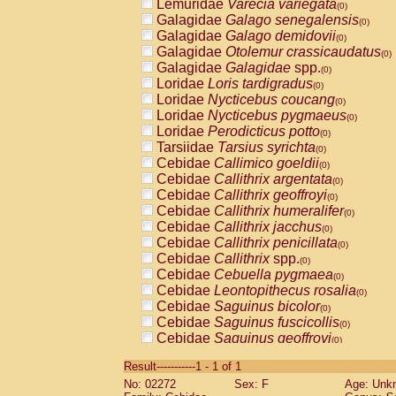
Lemuridae
Varecia variegata
(0)
Galagidae
Galago senegalensis
(0)
Galagidae
Galago demidovii
(0)
Galagidae
Otolemur crassicaudatus
(0)
Galagidae
Galagidae
spp.
(0)
Loridae
Loris tardigradus
(0)
Loridae
Nycticebus coucang
(0)
Loridae
Nycticebus pygmaeus
(0)
Loridae
Perodicticus potto
(0)
Tarsiidae
Tarsius syrichta
(0)
Cebidae
Callimico goeldii
(0)
Cebidae
Callithrix argentata
(0)
Cebidae
Callithrix geoffroyi
(0)
Cebidae
Callithrix humeralifer
(0)
Cebidae
Callithrix jacchus
(0)
Cebidae
Callithrix penicillata
(0)
Cebidae
Callithrix
spp.
(0)
Cebidae
Cebuella pygmaea
(0)
Cebidae
Leontopithecus rosalia
(0)
Cebidae
Saguinus bicolor
(0)
Cebidae
Saguinus fuscicollis
(0)
Cebidae
Saguinus geoffroyi
(0)
Cebidae
Saguinus imperator
(0)
Result-----------1 - 1 of 1
Cebidae
Saguinus labiatus
(0)
No: 02272
Sex: F
Age: Unk
Cebidae
Saguinus leucopus
(0)