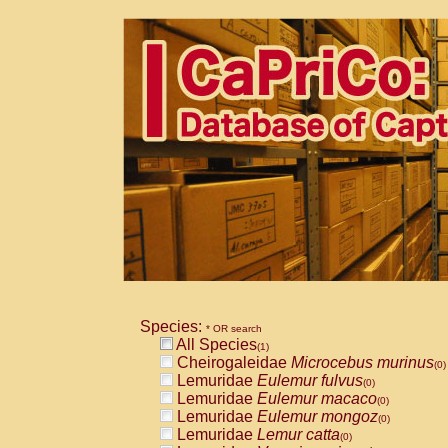
Species:
* OR search
All Species
(1)
Cheirogaleidae
Microcebus murinus
(0)
Lemuridae
Eulemur fulvus
(0)
Lemuridae
Eulemur macaco
(0)
Lemuridae
Eulemur mongoz
(0)
Lemuridae
Lemur catta
(0)