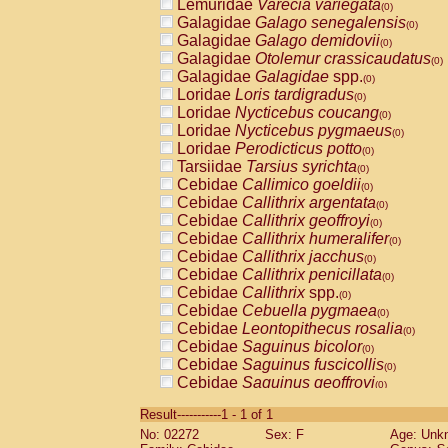
Lemuridae
Varecia variegata
(0)
Galagidae
Galago senegalensis
(0)
Galagidae
Galago demidovii
(0)
Galagidae
Otolemur crassicaudatus
(0)
Galagidae
Galagidae
spp.
(0)
Loridae
Loris tardigradus
(0)
Loridae
Nycticebus coucang
(0)
Loridae
Nycticebus pygmaeus
(0)
Loridae
Perodicticus potto
(0)
Tarsiidae
Tarsius syrichta
(0)
Cebidae
Callimico goeldii
(0)
Cebidae
Callithrix argentata
(0)
Cebidae
Callithrix geoffroyi
(0)
Cebidae
Callithrix humeralifer
(0)
Cebidae
Callithrix jacchus
(0)
Cebidae
Callithrix penicillata
(0)
Cebidae
Callithrix
spp.
(0)
Cebidae
Cebuella pygmaea
(0)
Cebidae
Leontopithecus rosalia
(0)
Cebidae
Saguinus bicolor
(0)
Cebidae
Saguinus fuscicollis
(0)
Cebidae
Saguinus geoffroyi
(0)
Cebidae
Saguinus imperator
(0)
Result-----------1 - 1 of 1
Cebidae
Saguinus labiatus
(0)
No: 02272
Sex: F
Age: Unk
Cebidae
Saguinus leucopus
(0)