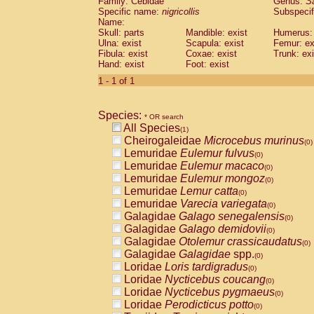
Family: Cebidae
Genus:
S
Cebidae
Saguinus midas
(0)
Specific name:
nigricollis
Subspecif
Cebidae
Saguinus mystax
(0)
Name:
Cebidae
Saguinus nigricollis
Skull: parts
Mandible: exist
(1)
Humerus: 
Cebidae
Saguinus oedipus
Ulna: exist
Scapula: exist
Femur: ex
(0)
Fibula: exist
Coxae: exist
Trunk: exi
Cebidae
Saguinus weddelli
(0)
Hand: exist
Foot: exist
Cebidae
Saguinus
spp.
(0)
Cebidae
Aotus trivirgatus
1 - 1 of 1
(0)
Cebidae
Cebus albifrons
(0)
Cebidae
Cebus apella
(0)
Species:
Cebidae
Cebus capucinus
* OR search
(0)
All Species
Cebidae
Cebus nigrivittatus
(1)
(0)
Cheirogaleidae
Microcebus murinus
Cebidae
Cebus
spp.
(0)
(0)
Lemuridae
Eulemur fulvus
Cebidae
Saimiri boliviensis
(0)
(0)
Lemuridae
Eulemur macaco
Cebidae
Saimiri sciureus
(0)
(0)
Lemuridae
Eulemur mongoz
Atelidae
Alouatta caraya
(0)
(0)
Lemuridae
Lemur catta
Atelidae
Alouatta fusca
(0)
(0)
Lemuridae
Varecia variegata
Atelidae
Alouatta seniculus
(0)
(0)
Galagidae
Galago senegalensis
Atelidae
Alouatta
spp.
(0)
(0)
Galagidae
Galago demidovii
Atelidae
Ateles belzebuth
(0)
(0)
Galagidae
Otolemur crassicaudatus
Atelidae
Ateles geoffroyi
(0)
(0)
Galagidae
Galagidae
spp.
Atelidae
Ateles paniscus
(0)
(0)
Loridae
Loris tardigradus
Atelidae
Ateles
spp.
(0)
(0)
Loridae
Nycticebus coucang
Atelidae
Lagothrix lagothricha
(0)
(0)
Loridae
Nycticebus pygmaeus
Atelidae
Lagothrix lagothricha cana
(0)
(0)
Loridae
Perodicticus potto
Pitheciidae
Cacajao calvus rubicundu
(0)