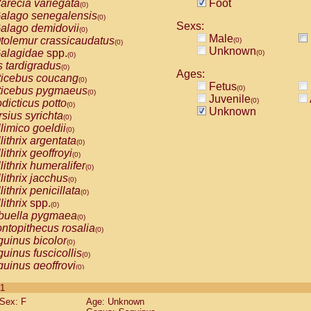
arecia variegata
Foot
(0)
alago senegalensis
(0)
Sexs:
alago demidovii
(0)
Male
tolemur crassicaudatus
(0)
(0)
Unknown
alagidae
spp.
(0)
(0)
s tardigradus
(0)
Ages:
ticebus coucang
(0)
Fetus
(0)
ticebus pygmaeus
(0)
Juvenile
(0)
dicticus potto
(0)
Unknown
rsius syrichta
(0)
limico goeldii
(0)
lithrix argentata
(0)
lithrix geoffroyi
(0)
lithrix humeralifer
(0)
lithrix jacchus
(0)
lithrix penicillata
(0)
lithrix
spp.
(0)
buella pygmaea
(0)
ntopithecus rosalia
(0)
uinus bicolor
(0)
uinus fuscicollis
(0)
uinus geoffroyi
(0)
uinus imperator
(0)
 1
uinus labiatus
(0)
Sex: F
Age: Unknown
guinus leucopus
(0)