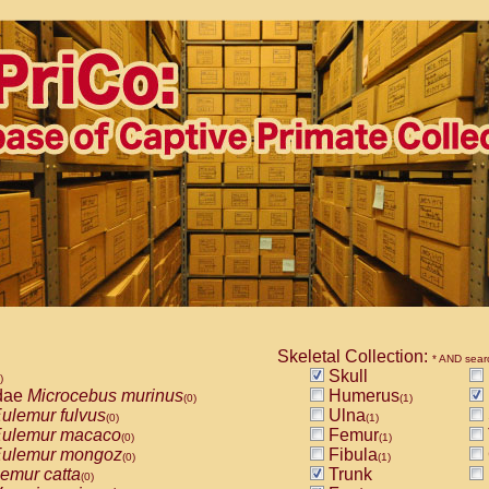
Skeletal Collection:
* AND sear
Skull
)
dae
Microcebus murinus
Humerus
(0)
(1)
ulemur fulvus
Ulna
(0)
(1)
ulemur macaco
Femur
(0)
(1)
ulemur mongoz
Fibula
(0)
(1)
emur catta
Trunk
(0)