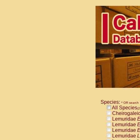
Species:
* OR search
All Species
(2
Cheirogalei
Lemuridae
E
Lemuridae
E
Lemuridae
E
Lemuridae
L