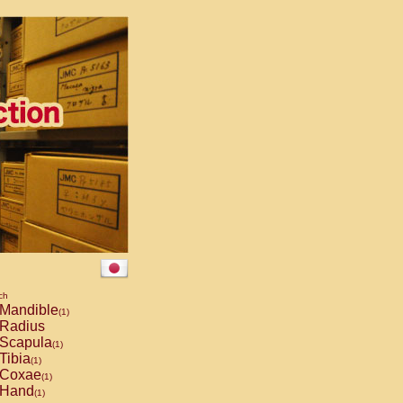
ch
Mandible
(1)
Radius
Scapula
(1)
Tibia
(1)
Coxae
(1)
Hand
(1)