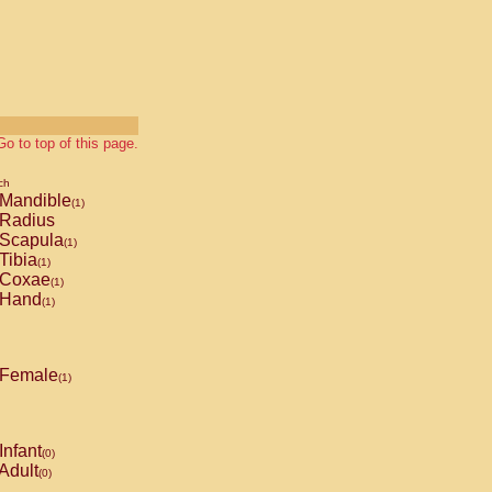
Go to top of this page.
ch
Mandible
(1)
Radius
Scapula
(1)
Tibia
(1)
Coxae
(1)
Hand
(1)
Female
(1)
Infant
(0)
Adult
(0)