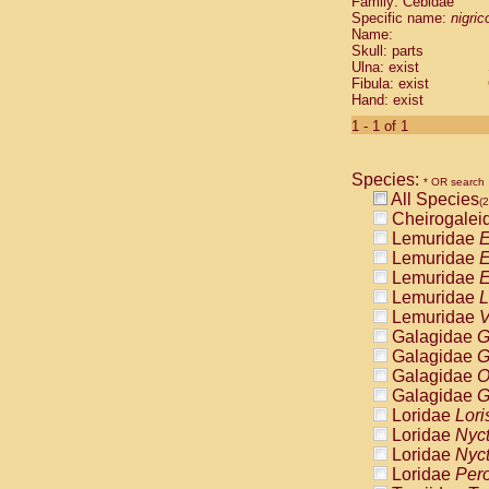
Family: Cebidae
Cebidae
Sa
Specific name:
nigrico
Cebidae
Sa
Name:
Cebidae
Sag
Skull: parts
Cebidae
Sa
Ulna: exist
Fibula: exist
Cebidae
Sag
Hand: exist
Cebidae
Sa
Cebidae
Aot
1 - 1 of 1
Cebidae
Ceb
Cebidae
Ceb
Species:
Cebidae
Ce
* OR search
All Species
Cebidae
Ceb
(2
Cheirogalei
Cebidae
Ce
Lemuridae
E
Cebidae
Sai
Lemuridae
E
Cebidae
Sai
Lemuridae
E
Atelidae
Alo
Lemuridae
L
Atelidae
Alo
Lemuridae
V
Atelidae
Alo
Galagidae
G
Atelidae
Alo
Galagidae
G
Atelidae
Ate
Galagidae
O
Atelidae
Ate
Galagidae
G
Atelidae
Ate
Loridae
Lori
Atelidae
Ate
Loridae
Nyc
Atelidae
Lag
Loridae
Nyc
Atelidae
Lag
Loridae
Pero
Pitheciidae