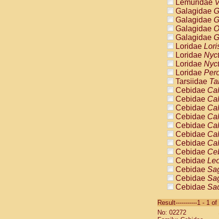
Lemuridae
V
Galagidae
G
Galagidae
G
Galagidae
O
Galagidae
G
Loridae
Lori
Loridae
Nyc
Loridae
Nyc
Loridae
Pero
Tarsiidae
Ta
Cebidae
Cal
Cebidae
Cal
Cebidae
Cal
Cebidae
Cal
Cebidae
Cal
Cebidae
Cal
Cebidae
Cal
Cebidae
Ce
Cebidae
Leo
Cebidae
Sag
Cebidae
Sag
Cebidae
Sag
Cebidae
Sag
Result-----------1 - 1 of
Cebidae
Sag
No: 02272
Cebidae
Sa