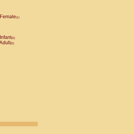
Female
(1)
Infant
(0)
Adult
(0)