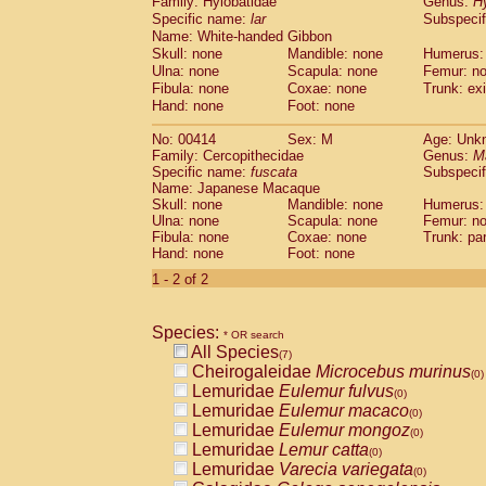
Family: Hylobatidae
Genus:
H
Cebidae
Saguinus midas
(0)
Specific name:
lar
Subspecif
Cebidae
Saguinus mystax
(0)
Name: White-handed Gibbon
Cebidae
Saguinus nigricollis
(1)
Skull: none
Mandible: none
Humerus:
Cebidae
Saguinus oedipus
(1)
Ulna: none
Scapula: none
Femur: n
Cebidae
Saguinus weddelli
Fibula: none
Coxae: none
Trunk: exi
(0)
Cebidae
Saguinus
spp.
Hand: none
Foot: none
(0)
Cebidae
Aotus trivirgatus
(0)
No: 00414
Sex: M
Age: Unk
Cebidae
Cebus albifrons
(0)
Family: Cercopithecidae
Genus:
M
Cebidae
Cebus apella
(0)
Specific name:
fuscata
Subspeci
Cebidae
Cebus capucinus
(0)
Name: Japanese Macaque
Cebidae
Cebus nigrivittatus
Skull: none
Mandible: none
Humerus:
(0)
Ulna: none
Cebidae
Cebus
Scapula: none
spp.
Femur: n
(0)
Fibula: none
Coxae: none
Trunk: pa
Cebidae
Saimiri boliviensis
(0)
Hand: none
Foot: none
Cebidae
Saimiri sciureus
(0)
1 - 2 of 2
Atelidae
Alouatta caraya
(0)
Atelidae
Alouatta fusca
(0)
Atelidae
Alouatta seniculus
(0)
Species:
* OR search
Atelidae
Alouatta
spp.
(0)
All Species
(7)
Atelidae
Ateles belzebuth
(0)
Cheirogaleidae
Microcebus murinus
(0)
Atelidae
Ateles geoffroyi
(0)
Lemuridae
Eulemur fulvus
(0)
Atelidae
Ateles paniscus
(0)
Lemuridae
Eulemur macaco
(0)
Atelidae
Ateles
spp.
(0)
Lemuridae
Eulemur mongoz
(0)
Atelidae
Lagothrix lagothricha
(0)
Lemuridae
Lemur catta
(0)
Atelidae
Lagothrix lagothricha cana
(0)
Lemuridae
Varecia variegata
(0)
Pitheciidae
Cacajao calvus rubicundu