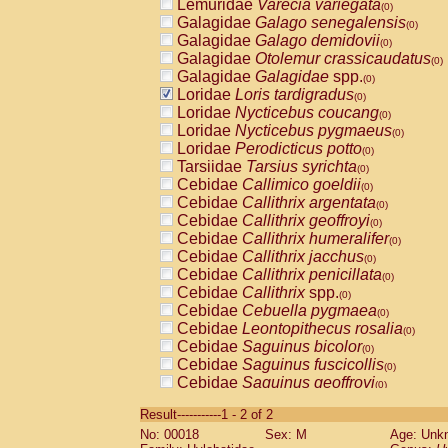
Lemuridae
Varecia variegata
(0)
Galagidae
Galago senegalensis
(0)
Galagidae
Galago demidovii
(0)
Galagidae
Otolemur crassicaudatus
(0)
Galagidae
Galagidae
spp.
(0)
Loridae
Loris tardigradus
(0)
Loridae
Nycticebus coucang
(0)
Loridae
Nycticebus pygmaeus
(0)
Loridae
Perodicticus potto
(0)
Tarsiidae
Tarsius syrichta
(0)
Cebidae
Callimico goeldii
(0)
Cebidae
Callithrix argentata
(0)
Cebidae
Callithrix geoffroyi
(0)
Cebidae
Callithrix humeralifer
(0)
Cebidae
Callithrix jacchus
(0)
Cebidae
Callithrix penicillata
(0)
Cebidae
Callithrix
spp.
(0)
Cebidae
Cebuella pygmaea
(0)
Cebidae
Leontopithecus rosalia
(0)
Cebidae
Saguinus bicolor
(0)
Cebidae
Saguinus fuscicollis
(0)
Cebidae
Saguinus geoffroyi
(0)
Cebidae
Saguinus imperator
(0)
Result-----------1 - 2 of 2
Cebidae
Saguinus labiatus
(0)
No: 00018
Sex: M
Age: Unk
Cebidae
Saguinus leucopus
(0)