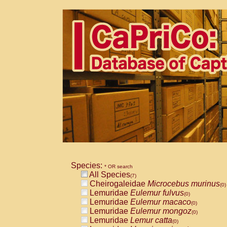
Species:
* OR search
All Species
(7)
Cheirogaleidae
Microcebus murinus
(0)
Lemuridae
Eulemur fulvus
(0)
Lemuridae
Eulemur macaco
(0)
Lemuridae
Eulemur mongoz
(0)
Lemuridae
Lemur catta
(0)