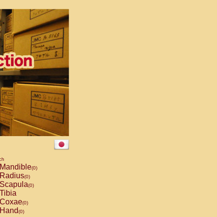
ch
Mandible
(0)
Radius
(0)
Scapula
(0)
Tibia
Coxae
(0)
Hand
(0)