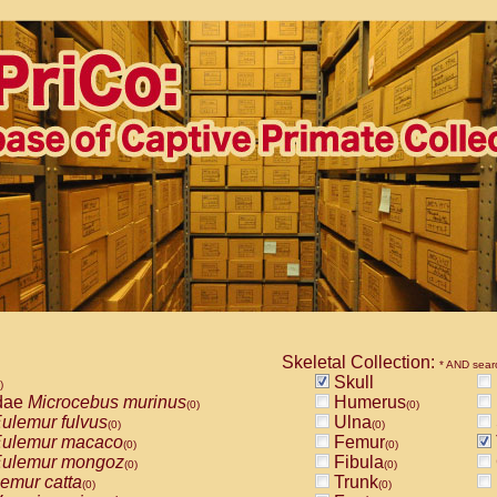
Skeletal Collection:
* AND sear
Skull
)
dae
Microcebus murinus
Humerus
(0)
(0)
ulemur fulvus
Ulna
(0)
(0)
ulemur macaco
Femur
(0)
(0)
ulemur mongoz
Fibula
(0)
(0)
emur catta
Trunk
(0)
(0)