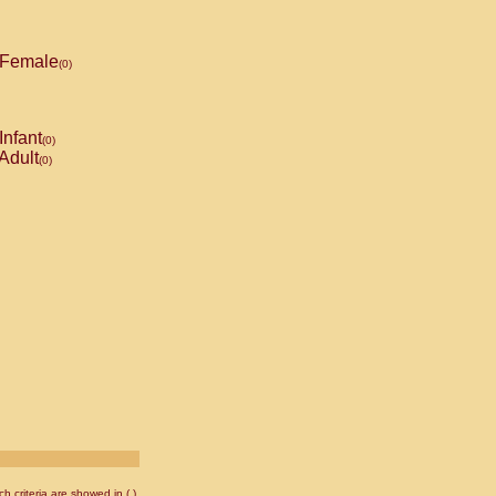
Female
(0)
Infant
(0)
Adult
(0)
 criteria are showed in ( ).