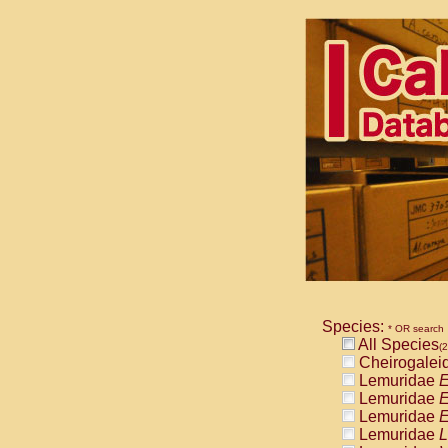
Species:
* OR search
All Species
(2
Cheirogalei
Lemuridae
E
Lemuridae
E
Lemuridae
E
Lemuridae
L