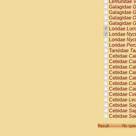
Lemuridae
V
Galagidae
G
Galagidae
G
Galagidae
O
Galagidae
G
Loridae
Lori
Loridae
Nyc
Loridae
Nyc
Loridae
Pero
Tarsiidae
Ta
Cebidae
Cal
Cebidae
Cal
Cebidae
Cal
Cebidae
Cal
Cebidae
Cal
Cebidae
Cal
Cebidae
Cal
Cebidae
Ce
Cebidae
Leo
Cebidae
Sag
Cebidae
Sag
Cebidae
Sag
Cebidae
Sag
Result-----------No sp
Cebidae
Sag
Cebidae
Sa