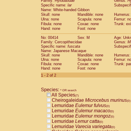
Family: Hylobatidae
Genus:
H
Cebidae
Saguinus midas
(0)
Specific name:
lar
Subspecif
Cebidae
Saguinus mystax
(0)
Name: White-handed Gibbon
Cebidae
Saguinus nigricollis
(1)
Skull: none
Mandible: none
Humerus:
Cebidae
Saguinus oedipus
(1)
Ulna: none
Scapula: none
Femur: n
Cebidae
Saguinus weddelli
Fibula: none
Coxae: none
Trunk: exi
(0)
Cebidae
Saguinus
spp.
Hand: none
Foot: none
(0)
Cebidae
Aotus trivirgatus
(0)
No: 00414
Sex: M
Age: Unk
Cebidae
Cebus albifrons
(0)
Family: Cercopithecidae
Genus:
M
Cebidae
Cebus apella
(0)
Specific name:
fuscata
Subspeci
Cebidae
Cebus capucinus
(0)
Name: Japanese Macaque
Cebidae
Cebus nigrivittatus
Skull: none
Mandible: none
Humerus:
(0)
Ulna: none
Cebidae
Cebus
Scapula: none
spp.
Femur: n
(0)
Fibula: none
Coxae: none
Trunk: pa
Cebidae
Saimiri boliviensis
(0)
Hand: none
Foot: none
Cebidae
Saimiri sciureus
(0)
1 - 2 of 2
Atelidae
Alouatta caraya
(0)
Atelidae
Alouatta fusca
(0)
Atelidae
Alouatta seniculus
(0)
Species:
* OR search
Atelidae
Alouatta
spp.
(0)
All Species
(7)
Atelidae
Ateles belzebuth
(0)
Cheirogaleidae
Microcebus murinus
(0)
Atelidae
Ateles geoffroyi
(0)
Lemuridae
Eulemur fulvus
(0)
Atelidae
Ateles paniscus
(0)
Lemuridae
Eulemur macaco
(0)
Atelidae
Ateles
spp.
(0)
Lemuridae
Eulemur mongoz
(0)
Atelidae
Lagothrix lagothricha
(0)
Lemuridae
Lemur catta
(0)
Atelidae
Lagothrix lagothricha cana
(0)
Lemuridae
Varecia variegata
(0)
Pitheciidae
Cacajao calvus rubicundu