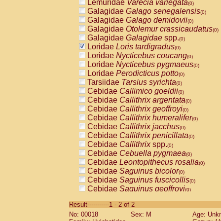
Lemuridae
Varecia variegata
(0)
Galagidae
Galago senegalensis
(0)
Galagidae
Galago demidovii
(0)
Galagidae
Otolemur crassicaudatus
(0)
Galagidae
Galagidae
spp.
(0)
Loridae
Loris tardigradus
(0)
Loridae
Nycticebus coucang
(0)
Loridae
Nycticebus pygmaeus
(0)
Loridae
Perodicticus potto
(0)
Tarsiidae
Tarsius syrichta
(0)
Cebidae
Callimico goeldii
(0)
Cebidae
Callithrix argentata
(0)
Cebidae
Callithrix geoffroyi
(0)
Cebidae
Callithrix humeralifer
(0)
Cebidae
Callithrix jacchus
(0)
Cebidae
Callithrix penicillata
(0)
Cebidae
Callithrix
spp.
(0)
Cebidae
Cebuella pygmaea
(0)
Cebidae
Leontopithecus rosalia
(0)
Cebidae
Saguinus bicolor
(0)
Cebidae
Saguinus fuscicollis
(0)
Cebidae
Saguinus geoffroyi
(0)
Cebidae
Saguinus imperator
(0)
Result-----------1 - 2 of 2
Cebidae
Saguinus labiatus
(0)
No: 00018
Sex: M
Age: Unk
Cebidae
Saguinus leucopus
(0)