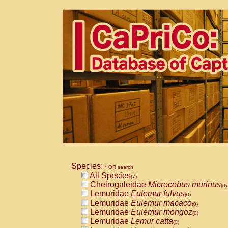
Species:
* OR search
All Species
(7)
Cheirogaleidae
Microcebus murinus
(0)
Lemuridae
Eulemur fulvus
(0)
Lemuridae
Eulemur macaco
(0)
Lemuridae
Eulemur mongoz
(0)
Lemuridae
Lemur catta
(0)