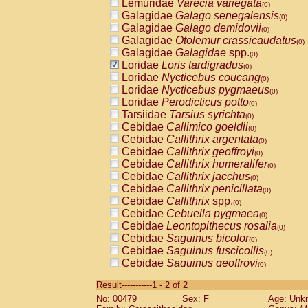
Lemuridae
Varecia variegata
(0)
Galagidae
Galago senegalensis
(0)
Galagidae
Galago demidovii
(0)
Galagidae
Otolemur crassicaudatus
(0)
Galagidae
Galagidae
spp.
(0)
Loridae
Loris tardigradus
(0)
Loridae
Nycticebus coucang
(0)
Loridae
Nycticebus pygmaeus
(0)
Loridae
Perodicticus potto
(0)
Tarsiidae
Tarsius syrichta
(0)
Cebidae
Callimico goeldii
(0)
Cebidae
Callithrix argentata
(0)
Cebidae
Callithrix geoffroyi
(0)
Cebidae
Callithrix humeralifer
(0)
Cebidae
Callithrix jacchus
(0)
Cebidae
Callithrix penicillata
(0)
Cebidae
Callithrix
spp.
(0)
Cebidae
Cebuella pygmaea
(0)
Cebidae
Leontopithecus rosalia
(0)
Cebidae
Saguinus bicolor
(0)
Cebidae
Saguinus fuscicollis
(0)
Cebidae
Saguinus geoffroyi
(0)
Cebidae
Saguinus imperator
(0)
Result-----------1 - 2 of 2
Cebidae
Saguinus labiatus
(0)
No: 00479
Sex: F
Age: Unk
Cebidae
Saguinus leucopus
(0)