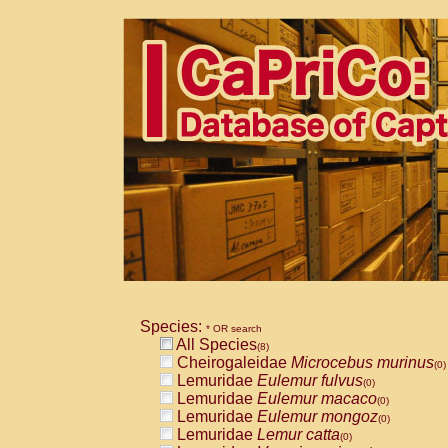
Species:
* OR search
All Species
(8)
Cheirogaleidae
Microcebus murinus
(0)
Lemuridae
Eulemur fulvus
(0)
Lemuridae
Eulemur macaco
(0)
Lemuridae
Eulemur mongoz
(0)
Lemuridae
Lemur catta
(0)