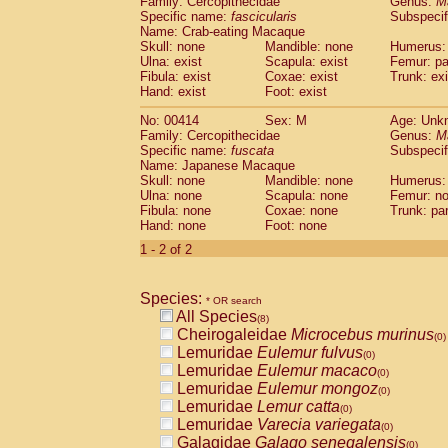
Family: Cercopithecidae
Genus:
M
Cebidae
Saguinus midas
(0)
Specific name:
fascicularis
Subspecif
Cebidae
Saguinus mystax
(0)
Name: Crab-eating Macaque
Cebidae
Saguinus nigricollis
Skull: none
Mandible: none
(1)
Humerus: 
Cebidae
Saguinus oedipus
Ulna: exist
Scapula: exist
Femur: pa
(1)
Fibula: exist
Coxae: exist
Trunk: exi
Cebidae
Saguinus weddelli
(0)
Hand: exist
Foot: exist
Cebidae
Saguinus
spp.
(0)
Cebidae
Aotus trivirgatus
(0)
No: 00414
Sex: M
Age: Unk
Cebidae
Cebus albifrons
Family: Cercopithecidae
Genus:
M
(0)
Cebidae
Cebus apella
Specific name:
fuscata
Subspeci
(0)
Name: Japanese Macaque
Cebidae
Cebus capucinus
(0)
Skull: none
Mandible: none
Humerus:
Cebidae
Cebus nigrivittatus
(0)
Ulna: none
Scapula: none
Femur: n
Cebidae
Cebus
spp.
(0)
Fibula: none
Coxae: none
Trunk: pa
Cebidae
Saimiri boliviensis
Hand: none
Foot: none
(0)
Cebidae
Saimiri sciureus
(0)
1 - 2 of 2
Atelidae
Alouatta caraya
(0)
Atelidae
Alouatta fusca
(0)
Atelidae
Alouatta seniculus
Species:
(0)
* OR search
Atelidae
Alouatta
spp.
All Species
(0)
(8)
Atelidae
Ateles belzebuth
Cheirogaleidae
Microcebus murinus
(0)
(0)
Atelidae
Ateles geoffroyi
Lemuridae
Eulemur fulvus
(0)
(0)
Atelidae
Ateles paniscus
Lemuridae
Eulemur macaco
(0)
(0)
Atelidae
Ateles
spp.
Lemuridae
Eulemur mongoz
(0)
(0)
Atelidae
Lagothrix lagothricha
Lemuridae
Lemur catta
(0)
(0)
Atelidae
Lagothrix lagothricha cana
Lemuridae
Varecia variegata
(0)
(0)
Pitheciidae
Cacajao calvus rubicundu
Galagidae
Galago senegalensis
(0)