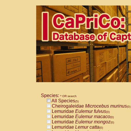
Species:
* OR search
All Species
(5)
Cheirogaleidae
Microcebus murinus
(0)
Lemuridae
Eulemur fulvus
(0)
Lemuridae
Eulemur macaco
(0)
Lemuridae
Eulemur mongoz
(0)
Lemuridae
Lemur catta
(0)