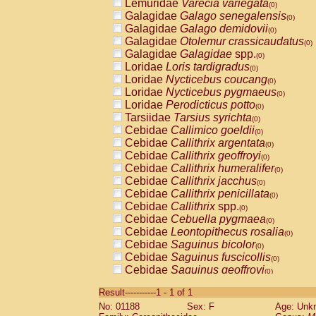
Lemuridae
Varecia variegata
(0)
Galagidae
Galago senegalensis
(0)
Galagidae
Galago demidovii
(0)
Galagidae
Otolemur crassicaudatus
(0)
Galagidae
Galagidae
spp.
(0)
Loridae
Loris tardigradus
(0)
Loridae
Nycticebus coucang
(0)
Loridae
Nycticebus pygmaeus
(0)
Loridae
Perodicticus potto
(0)
Tarsiidae
Tarsius syrichta
(0)
Cebidae
Callimico goeldii
(0)
Cebidae
Callithrix argentata
(0)
Cebidae
Callithrix geoffroyi
(0)
Cebidae
Callithrix humeralifer
(0)
Cebidae
Callithrix jacchus
(0)
Cebidae
Callithrix penicillata
(0)
Cebidae
Callithrix
spp.
(0)
Cebidae
Cebuella pygmaea
(0)
Cebidae
Leontopithecus rosalia
(0)
Cebidae
Saguinus bicolor
(0)
Cebidae
Saguinus fuscicollis
(0)
Cebidae
Saguinus geoffroyi
(0)
Cebidae
Saguinus imperator
(0)
Result-----------1 - 1 of 1
Cebidae
Saguinus labiatus
(0)
No: 01188
Sex: F
Age: Unk
Cebidae
Saguinus leucopus
(0)