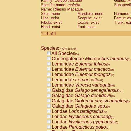
Family: Cercopithecidae
Genus:
M
Cebidae
Saguinus midas
(0)
Specific name:
mulatta
Subspecif
Cebidae
Saguinus mystax
(0)
Name: Rhesus Macaque
Cebidae
Saguinus nigricollis
Skull: none
Mandible: none
(1)
Humerus: 
Cebidae
Saguinus oedipus
Ulna: exist
Scapula: exist
Femur: ex
(1)
Fibula: exist
Coxae: exist
Trunk: exi
Cebidae
Saguinus weddelli
(0)
Hand: exist
Foot: exist
Cebidae
Saguinus
spp.
(0)
Cebidae
Aotus trivirgatus
1 - 1 of 1
(0)
Cebidae
Cebus albifrons
(0)
Cebidae
Cebus apella
(0)
Species:
Cebidae
Cebus capucinus
* OR search
(0)
All Species
Cebidae
Cebus nigrivittatus
(5)
(0)
Cheirogaleidae
Microcebus murinus
Cebidae
Cebus
spp.
(0)
(0)
Lemuridae
Eulemur fulvus
Cebidae
Saimiri boliviensis
(0)
(0)
Lemuridae
Eulemur macaco
Cebidae
Saimiri sciureus
(0)
(0)
Lemuridae
Eulemur mongoz
Atelidae
Alouatta caraya
(0)
(0)
Lemuridae
Lemur catta
Atelidae
Alouatta fusca
(0)
(0)
Lemuridae
Varecia variegata
Atelidae
Alouatta seniculus
(0)
(0)
Galagidae
Galago senegalensis
Atelidae
Alouatta
spp.
(0)
(0)
Galagidae
Galago demidovii
Atelidae
Ateles belzebuth
(0)
(0)
Galagidae
Otolemur crassicaudatus
Atelidae
Ateles geoffroyi
(0)
(0)
Galagidae
Galagidae
spp.
Atelidae
Ateles paniscus
(0)
(0)
Loridae
Loris tardigradus
Atelidae
Ateles
spp.
(0)
(0)
Loridae
Nycticebus coucang
Atelidae
Lagothrix lagothricha
(0)
(0)
Loridae
Nycticebus pygmaeus
Atelidae
Lagothrix lagothricha cana
(0)
(0)
Loridae
Perodicticus potto
Pitheciidae
Cacajao calvus rubicundu
(0)