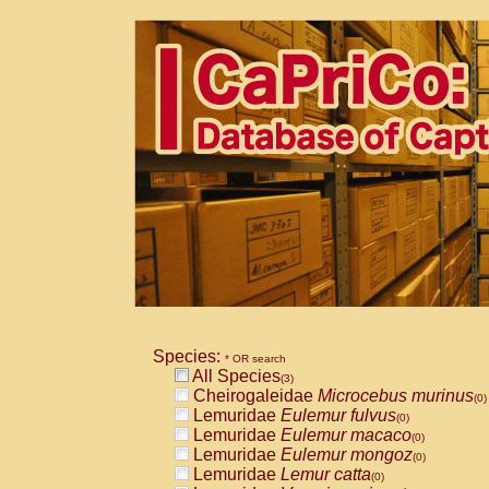
Species:
* OR search
All Species
(3)
Cheirogaleidae
Microcebus murinus
(0)
Lemuridae
Eulemur fulvus
(0)
Lemuridae
Eulemur macaco
(0)
Lemuridae
Eulemur mongoz
(0)
Lemuridae
Lemur catta
(0)