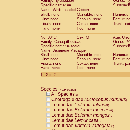
Family: Hylobatidae
Genus:
H
Cebidae
Saguinus midas
(0)
Specific name:
lar
Subspecif
Cebidae
Saguinus mystax
(0)
Name: White-handed Gibbon
Cebidae
Saguinus nigricollis
(0)
Skull: none
Mandible: none
Humerus:
Cebidae
Saguinus oedipus
(1)
Ulna: none
Scapula: none
Femur: n
Cebidae
Saguinus weddelli
Fibula: none
Coxae: none
Trunk: exi
(0)
Cebidae
Saguinus
spp.
Hand: none
Foot: none
(0)
Cebidae
Aotus trivirgatus
(0)
No: 00414
Sex: M
Age: Unk
Cebidae
Cebus albifrons
(0)
Family: Cercopithecidae
Genus:
M
Cebidae
Cebus apella
(0)
Specific name:
fuscata
Subspeci
Cebidae
Cebus capucinus
(0)
Name: Japanese Macaque
Cebidae
Cebus nigrivittatus
Skull: none
Mandible: none
Humerus:
(0)
Ulna: none
Cebidae
Cebus
Scapula: none
spp.
Femur: n
(0)
Fibula: none
Coxae: none
Trunk: pa
Cebidae
Saimiri boliviensis
(0)
Hand: none
Foot: none
Cebidae
Saimiri sciureus
(0)
1 - 2 of 2
Atelidae
Alouatta caraya
(0)
Atelidae
Alouatta fusca
(0)
Atelidae
Alouatta seniculus
(0)
Species:
* OR search
Atelidae
Alouatta
spp.
(0)
All Species
(3)
Atelidae
Ateles belzebuth
(0)
Cheirogaleidae
Microcebus murinus
(0)
Atelidae
Ateles geoffroyi
(0)
Lemuridae
Eulemur fulvus
(0)
Atelidae
Ateles paniscus
(0)
Lemuridae
Eulemur macaco
(0)
Atelidae
Ateles
spp.
(0)
Lemuridae
Eulemur mongoz
(0)
Atelidae
Lagothrix lagothricha
(0)
Lemuridae
Lemur catta
(0)
Atelidae
Lagothrix lagothricha cana
(0)
Lemuridae
Varecia variegata
(0)
Pitheciidae
Cacajao calvus rubicundu