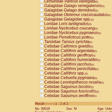
Lemuridae
Varecia variegata
(0)
Galagidae
Galago senegalensis
(0)
Galagidae
Galago demidovii
(0)
Galagidae
Otolemur crassicaudatus
(0)
Galagidae
Galagidae
spp.
(0)
Loridae
Loris tardigradus
(0)
Loridae
Nycticebus coucang
(0)
Loridae
Nycticebus pygmaeus
(0)
Loridae
Perodicticus potto
(0)
Tarsiidae
Tarsius syrichta
(0)
Cebidae
Callimico goeldii
(0)
Cebidae
Callithrix argentata
(0)
Cebidae
Callithrix geoffroyi
(0)
Cebidae
Callithrix humeralifer
(0)
Cebidae
Callithrix jacchus
(0)
Cebidae
Callithrix penicillata
(0)
Cebidae
Callithrix
spp.
(0)
Cebidae
Cebuella pygmaea
(0)
Cebidae
Leontopithecus rosalia
(0)
Cebidae
Saguinus bicolor
(0)
Cebidae
Saguinus fuscicollis
(0)
Cebidae
Saguinus geoffroyi
(0)
Cebidae
Saguinus imperator
(0)
Result-----------1 - 2 of 2
Cebidae
Saguinus labiatus
(0)
No: 00018
Sex: M
Age: Unk
Cebidae
Saguinus leucopus
(0)