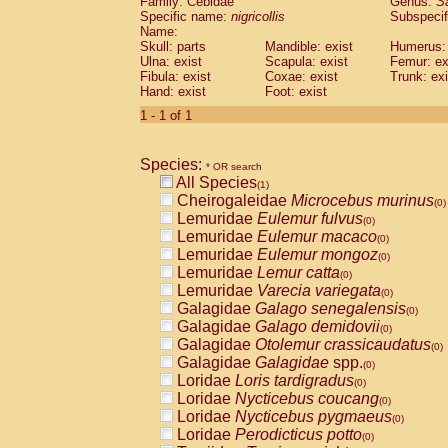
Family: Cebidae
Genus:
S
Cebidae
Saguinus midas
(0)
Specific name:
nigricollis
Subspecif
Cebidae
Saguinus mystax
(0)
Name:
Cebidae
Saguinus nigricollis
Skull: parts
Mandible: exist
(1)
Humerus: 
Cebidae
Saguinus oedipus
Ulna: exist
Scapula: exist
Femur: ex
(0)
Fibula: exist
Coxae: exist
Trunk: exi
Cebidae
Saguinus weddelli
(0)
Hand: exist
Foot: exist
Cebidae
Saguinus
spp.
(0)
Cebidae
Aotus trivirgatus
1 - 1 of 1
(0)
Cebidae
Cebus albifrons
(0)
Cebidae
Cebus apella
(0)
Species:
Cebidae
Cebus capucinus
* OR search
(0)
All Species
Cebidae
Cebus nigrivittatus
(1)
(0)
Cheirogaleidae
Microcebus murinus
Cebidae
Cebus
spp.
(0)
(0)
Lemuridae
Eulemur fulvus
Cebidae
Saimiri boliviensis
(0)
(0)
Lemuridae
Eulemur macaco
Cebidae
Saimiri sciureus
(0)
(0)
Lemuridae
Eulemur mongoz
Atelidae
Alouatta caraya
(0)
(0)
Lemuridae
Lemur catta
Atelidae
Alouatta fusca
(0)
(0)
Lemuridae
Varecia variegata
Atelidae
Alouatta seniculus
(0)
(0)
Galagidae
Galago senegalensis
Atelidae
Alouatta
spp.
(0)
(0)
Galagidae
Galago demidovii
Atelidae
Ateles belzebuth
(0)
(0)
Galagidae
Otolemur crassicaudatus
Atelidae
Ateles geoffroyi
(0)
(0)
Galagidae
Galagidae
spp.
Atelidae
Ateles paniscus
(0)
(0)
Loridae
Loris tardigradus
Atelidae
Ateles
spp.
(0)
(0)
Loridae
Nycticebus coucang
Atelidae
Lagothrix lagothricha
(0)
(0)
Loridae
Nycticebus pygmaeus
Atelidae
Lagothrix lagothricha cana
(0)
(0)
Loridae
Perodicticus potto
Pitheciidae
Cacajao calvus rubicundu
(0)