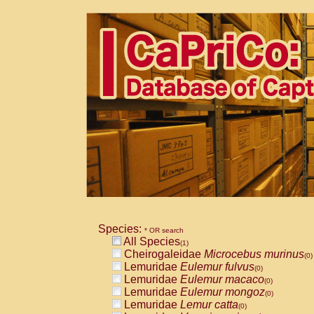
Species:
* OR search
All Species
(1)
Cheirogaleidae
Microcebus murinus
(0)
Lemuridae
Eulemur fulvus
(0)
Lemuridae
Eulemur macaco
(0)
Lemuridae
Eulemur mongoz
(0)
Lemuridae
Lemur catta
(0)