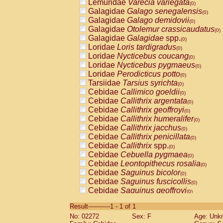
Lemuridae
Varecia variegata
(0)
Galagidae
Galago senegalensis
(0)
Galagidae
Galago demidovii
(0)
Galagidae
Otolemur crassicaudatus
(0)
Galagidae
Galagidae
spp.
(0)
Loridae
Loris tardigradus
(0)
Loridae
Nycticebus coucang
(0)
Loridae
Nycticebus pygmaeus
(0)
Loridae
Perodicticus potto
(0)
Tarsiidae
Tarsius syrichta
(0)
Cebidae
Callimico goeldii
(0)
Cebidae
Callithrix argentata
(0)
Cebidae
Callithrix geoffroyi
(0)
Cebidae
Callithrix humeralifer
(0)
Cebidae
Callithrix jacchus
(0)
Cebidae
Callithrix penicillata
(0)
Cebidae
Callithrix
spp.
(0)
Cebidae
Cebuella pygmaea
(0)
Cebidae
Leontopithecus rosalia
(0)
Cebidae
Saguinus bicolor
(0)
Cebidae
Saguinus fuscicollis
(0)
Cebidae
Saguinus geoffroyi
(0)
Cebidae
Saguinus imperator
(0)
Result-----------1 - 1 of 1
Cebidae
Saguinus labiatus
(0)
No: 02272
Sex: F
Age: Unk
Cebidae
Saguinus leucopus
(0)