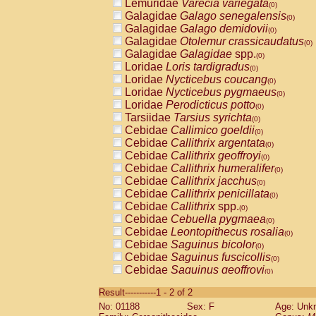
Lemuridae
Varecia variegata
(0)
Galagidae
Galago senegalensis
(0)
Galagidae
Galago demidovii
(0)
Galagidae
Otolemur crassicaudatus
(0)
Galagidae
Galagidae
spp.
(0)
Loridae
Loris tardigradus
(0)
Loridae
Nycticebus coucang
(0)
Loridae
Nycticebus pygmaeus
(0)
Loridae
Perodicticus potto
(0)
Tarsiidae
Tarsius syrichta
(0)
Cebidae
Callimico goeldii
(0)
Cebidae
Callithrix argentata
(0)
Cebidae
Callithrix geoffroyi
(0)
Cebidae
Callithrix humeralifer
(0)
Cebidae
Callithrix jacchus
(0)
Cebidae
Callithrix penicillata
(0)
Cebidae
Callithrix
spp.
(0)
Cebidae
Cebuella pygmaea
(0)
Cebidae
Leontopithecus rosalia
(0)
Cebidae
Saguinus bicolor
(0)
Cebidae
Saguinus fuscicollis
(0)
Cebidae
Saguinus geoffroyi
(0)
Cebidae
Saguinus imperator
(0)
Result-----------1 - 2 of 2
Cebidae
Saguinus labiatus
(0)
No: 01188
Sex: F
Age: Unk
Cebidae
Saguinus leucopus
(0)