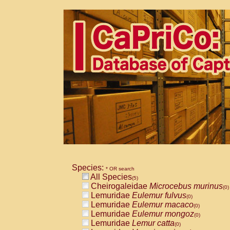
Species:
* OR search
All Species
(5)
Cheirogaleidae
Microcebus murinus
(0)
Lemuridae
Eulemur fulvus
(0)
Lemuridae
Eulemur macaco
(0)
Lemuridae
Eulemur mongoz
(0)
Lemuridae
Lemur catta
(0)