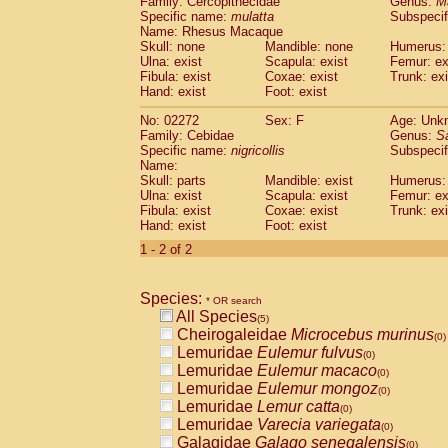
Family: Cercopithecidae
Genus:
M
Cebidae
Saguinus midas
(0)
Specific name:
mulatta
Subspecif
Cebidae
Saguinus mystax
(0)
Name: Rhesus Macaque
Cebidae
Saguinus nigricollis
Skull: none
Mandible: none
(1)
Humerus: 
Cebidae
Saguinus oedipus
Ulna: exist
Scapula: exist
Femur: ex
(0)
Fibula: exist
Coxae: exist
Trunk: exi
Cebidae
Saguinus weddelli
(0)
Hand: exist
Foot: exist
Cebidae
Saguinus
spp.
(0)
Cebidae
Aotus trivirgatus
(0)
No: 02272
Sex: F
Age: Unk
Cebidae
Cebus albifrons
Family: Cebidae
Genus:
S
(0)
Cebidae
Cebus apella
Specific name:
nigricollis
Subspecif
(0)
Name:
Cebidae
Cebus capucinus
(0)
Skull: parts
Mandible: exist
Humerus: 
Cebidae
Cebus nigrivittatus
(0)
Ulna: exist
Scapula: exist
Femur: ex
Cebidae
Cebus
spp.
(0)
Fibula: exist
Coxae: exist
Trunk: exi
Cebidae
Saimiri boliviensis
Hand: exist
Foot: exist
(0)
Cebidae
Saimiri sciureus
(0)
1 - 2 of 2
Atelidae
Alouatta caraya
(0)
Atelidae
Alouatta fusca
(0)
Atelidae
Alouatta seniculus
Species:
(0)
* OR search
Atelidae
Alouatta
spp.
All Species
(0)
(5)
Atelidae
Ateles belzebuth
Cheirogaleidae
Microcebus murinus
(0)
(0)
Atelidae
Ateles geoffroyi
Lemuridae
Eulemur fulvus
(0)
(0)
Atelidae
Ateles paniscus
Lemuridae
Eulemur macaco
(0)
(0)
Atelidae
Ateles
spp.
Lemuridae
Eulemur mongoz
(0)
(0)
Atelidae
Lagothrix lagothricha
Lemuridae
Lemur catta
(0)
(0)
Atelidae
Lagothrix lagothricha cana
Lemuridae
Varecia variegata
(0)
(0)
Pitheciidae
Cacajao calvus rubicundu
Galagidae
Galago senegalensis
(0)