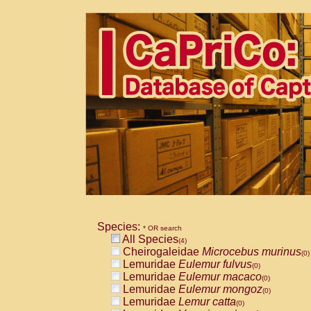
Species:
* OR search
All Species
(4)
Cheirogaleidae
Microcebus murinus
(0)
Lemuridae
Eulemur fulvus
(0)
Lemuridae
Eulemur macaco
(0)
Lemuridae
Eulemur mongoz
(0)
Lemuridae
Lemur catta
(0)