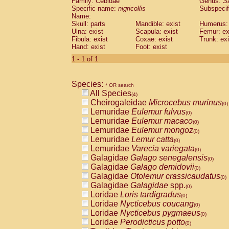
Family: Cebidae
Genus:
S
Cebidae
Saguinus midas
(0)
Specific name:
nigricollis
Subspecif
Cebidae
Saguinus mystax
(0)
Name:
Cebidae
Saguinus nigricollis
Skull: parts
Mandible: exist
(1)
Humerus: 
Cebidae
Saguinus oedipus
Ulna: exist
Scapula: exist
Femur: ex
(0)
Fibula: exist
Coxae: exist
Trunk: exi
Cebidae
Saguinus weddelli
(0)
Hand: exist
Foot: exist
Cebidae
Saguinus
spp.
(0)
Cebidae
Aotus trivirgatus
1 - 1 of 1
(0)
Cebidae
Cebus albifrons
(0)
Cebidae
Cebus apella
(0)
Species:
Cebidae
Cebus capucinus
* OR search
(0)
All Species
Cebidae
Cebus nigrivittatus
(4)
(0)
Cheirogaleidae
Microcebus murinus
Cebidae
Cebus
spp.
(0)
(0)
Lemuridae
Eulemur fulvus
Cebidae
Saimiri boliviensis
(0)
(0)
Lemuridae
Eulemur macaco
Cebidae
Saimiri sciureus
(0)
(0)
Lemuridae
Eulemur mongoz
Atelidae
Alouatta caraya
(0)
(0)
Lemuridae
Lemur catta
Atelidae
Alouatta fusca
(0)
(0)
Lemuridae
Varecia variegata
Atelidae
Alouatta seniculus
(0)
(0)
Galagidae
Galago senegalensis
Atelidae
Alouatta
spp.
(0)
(0)
Galagidae
Galago demidovii
Atelidae
Ateles belzebuth
(0)
(0)
Galagidae
Otolemur crassicaudatus
Atelidae
Ateles geoffroyi
(0)
(0)
Galagidae
Galagidae
spp.
Atelidae
Ateles paniscus
(0)
(0)
Loridae
Loris tardigradus
Atelidae
Ateles
spp.
(0)
(0)
Loridae
Nycticebus coucang
Atelidae
Lagothrix lagothricha
(0)
(0)
Loridae
Nycticebus pygmaeus
Atelidae
Lagothrix lagothricha cana
(0)
(0)
Loridae
Perodicticus potto
Pitheciidae
Cacajao calvus rubicundu
(0)