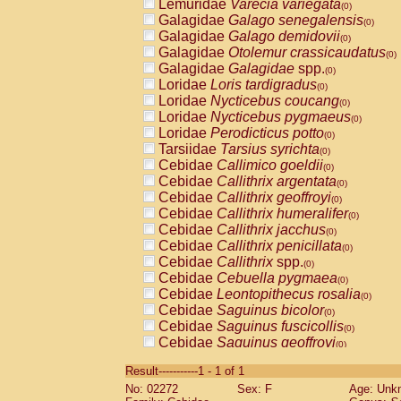
Lemuridae
Varecia variegata
(0)
Galagidae
Galago senegalensis
(0)
Galagidae
Galago demidovii
(0)
Galagidae
Otolemur crassicaudatus
(0)
Galagidae
Galagidae
spp.
(0)
Loridae
Loris tardigradus
(0)
Loridae
Nycticebus coucang
(0)
Loridae
Nycticebus pygmaeus
(0)
Loridae
Perodicticus potto
(0)
Tarsiidae
Tarsius syrichta
(0)
Cebidae
Callimico goeldii
(0)
Cebidae
Callithrix argentata
(0)
Cebidae
Callithrix geoffroyi
(0)
Cebidae
Callithrix humeralifer
(0)
Cebidae
Callithrix jacchus
(0)
Cebidae
Callithrix penicillata
(0)
Cebidae
Callithrix
spp.
(0)
Cebidae
Cebuella pygmaea
(0)
Cebidae
Leontopithecus rosalia
(0)
Cebidae
Saguinus bicolor
(0)
Cebidae
Saguinus fuscicollis
(0)
Cebidae
Saguinus geoffroyi
(0)
Cebidae
Saguinus imperator
(0)
Result-----------1 - 1 of 1
Cebidae
Saguinus labiatus
(0)
No: 02272
Sex: F
Age: Unk
Cebidae
Saguinus leucopus
(0)