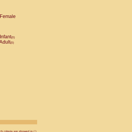
Female
Infant
(0)
Adult
(0)
 criteria are showed in ( ).