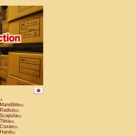
ch
Mandible
(0)
Radius
(0)
Scapula
(0)
Tibia
(0)
Coxae
(0)
Hand
(0)