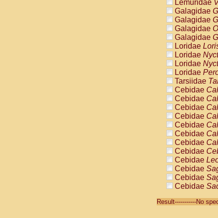
Lemuridae
V
Galagidae
G
Galagidae
G
Galagidae
O
Galagidae
G
Loridae
Lori
Loridae
Nyc
Loridae
Nyc
Loridae
Pero
Tarsiidae
Ta
Cebidae
Cal
Cebidae
Cal
Cebidae
Cal
Cebidae
Cal
Cebidae
Cal
Cebidae
Cal
Cebidae
Cal
Cebidae
Ce
Cebidae
Leo
Cebidae
Sag
Cebidae
Sag
Cebidae
Sag
Cebidae
Sag
Result-----------No sp
Cebidae
Sag
Cebidae
Sa