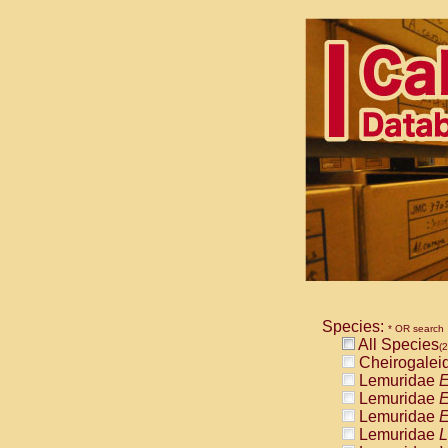
Species:
* OR search
All Species
(2
Cheirogalei
Lemuridae
E
Lemuridae
E
Lemuridae
E
Lemuridae
L