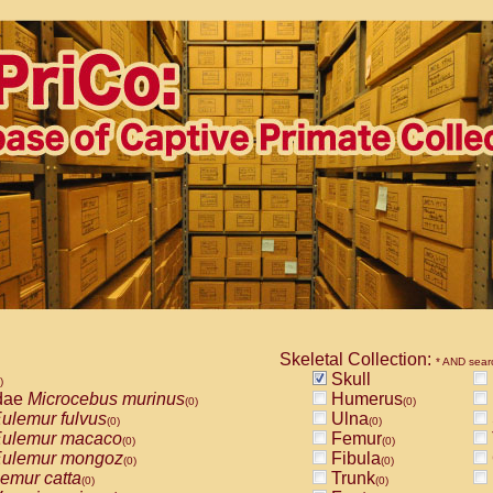
Skeletal Collection:
* AND sear
Skull
)
dae
Microcebus murinus
Humerus
(0)
(0)
ulemur fulvus
Ulna
(0)
(0)
ulemur macaco
Femur
(0)
(0)
ulemur mongoz
Fibula
(0)
(0)
emur catta
Trunk
(0)
(0)