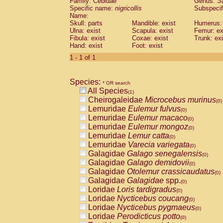
Family: Cebidae
Genus:
S
Cebidae
Saguinus midas
(0)
Specific name:
nigricollis
Subspecif
Cebidae
Saguinus mystax
(0)
Name:
Cebidae
Saguinus nigricollis
Skull: parts
Mandible: exist
(1)
Humerus: 
Cebidae
Saguinus oedipus
Ulna: exist
Scapula: exist
Femur: ex
(0)
Fibula: exist
Coxae: exist
Trunk: exi
Cebidae
Saguinus weddelli
(0)
Hand: exist
Foot: exist
Cebidae
Saguinus
spp.
(0)
Cebidae
Aotus trivirgatus
1 - 1 of 1
(0)
Cebidae
Cebus albifrons
(0)
Cebidae
Cebus apella
(0)
Species:
Cebidae
Cebus capucinus
* OR search
(0)
All Species
Cebidae
Cebus nigrivittatus
(1)
(0)
Cheirogaleidae
Microcebus murinus
Cebidae
Cebus
spp.
(0)
(0)
Lemuridae
Eulemur fulvus
Cebidae
Saimiri boliviensis
(0)
(0)
Lemuridae
Eulemur macaco
Cebidae
Saimiri sciureus
(0)
(0)
Lemuridae
Eulemur mongoz
Atelidae
Alouatta caraya
(0)
(0)
Lemuridae
Lemur catta
Atelidae
Alouatta fusca
(0)
(0)
Lemuridae
Varecia variegata
Atelidae
Alouatta seniculus
(0)
(0)
Galagidae
Galago senegalensis
Atelidae
Alouatta
spp.
(0)
(0)
Galagidae
Galago demidovii
Atelidae
Ateles belzebuth
(0)
(0)
Galagidae
Otolemur crassicaudatus
Atelidae
Ateles geoffroyi
(0)
(0)
Galagidae
Galagidae
spp.
Atelidae
Ateles paniscus
(0)
(0)
Loridae
Loris tardigradus
Atelidae
Ateles
spp.
(0)
(0)
Loridae
Nycticebus coucang
Atelidae
Lagothrix lagothricha
(0)
(0)
Loridae
Nycticebus pygmaeus
Atelidae
Lagothrix lagothricha cana
(0)
(0)
Loridae
Perodicticus potto
Pitheciidae
Cacajao calvus rubicundu
(0)