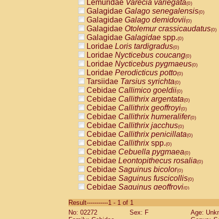
Lemuridae
Varecia variegata
(0)
Galagidae
Galago senegalensis
(0)
Galagidae
Galago demidovii
(0)
Galagidae
Otolemur crassicaudatus
(0)
Galagidae
Galagidae
spp.
(0)
Loridae
Loris tardigradus
(0)
Loridae
Nycticebus coucang
(0)
Loridae
Nycticebus pygmaeus
(0)
Loridae
Perodicticus potto
(0)
Tarsiidae
Tarsius syrichta
(0)
Cebidae
Callimico goeldii
(0)
Cebidae
Callithrix argentata
(0)
Cebidae
Callithrix geoffroyi
(0)
Cebidae
Callithrix humeralifer
(0)
Cebidae
Callithrix jacchus
(0)
Cebidae
Callithrix penicillata
(0)
Cebidae
Callithrix
spp.
(0)
Cebidae
Cebuella pygmaea
(0)
Cebidae
Leontopithecus rosalia
(0)
Cebidae
Saguinus bicolor
(0)
Cebidae
Saguinus fuscicollis
(0)
Cebidae
Saguinus geoffroyi
(0)
Cebidae
Saguinus imperator
(0)
Result-----------1 - 1 of 1
Cebidae
Saguinus labiatus
(0)
No: 02272
Sex: F
Age: Unk
Cebidae
Saguinus leucopus
(0)