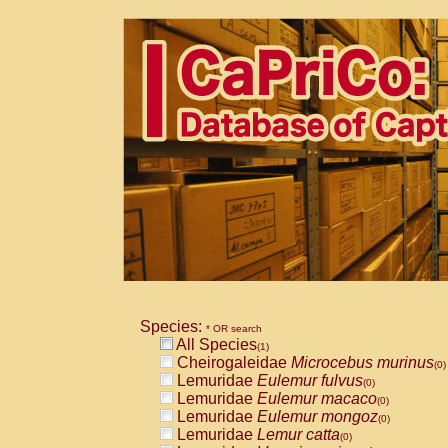
Species:
* OR search
All Species
(1)
Cheirogaleidae
Microcebus murinus
(0)
Lemuridae
Eulemur fulvus
(0)
Lemuridae
Eulemur macaco
(0)
Lemuridae
Eulemur mongoz
(0)
Lemuridae
Lemur catta
(0)