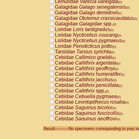
Lemuridae
Varecia variegata
(0)
Galagidae
Galago senegalensis
(0)
Galagidae
Galago demidovii
(0)
Galagidae
Otolemur crassicaudatus
(0)
Galagidae
Galagidae
spp.
(0)
Loridae
Loris tardigradus
(0)
Loridae
Nycticebus coucang
(0)
Loridae
Nycticebus pygmaeus
(0)
Loridae
Perodicticus potto
(0)
Tarsiidae
Tarsius syrichta
(0)
Cebidae
Callimico goeldii
(0)
Cebidae
Callithrix argentata
(0)
Cebidae
Callithrix geoffroyi
(0)
Cebidae
Callithrix humeralifer
(0)
Cebidae
Callithrix jacchus
(0)
Cebidae
Callithrix penicillata
(0)
Cebidae
Callithrix
spp.
(0)
Cebidae
Cebuella pygmaea
(0)
Cebidae
Leontopithecus rosalia
(0)
Cebidae
Saguinus bicolor
(0)
Cebidae
Saguinus fuscicollis
(0)
Cebidae
Saguinus geoffroyi
(0)
Cebidae
Saguinus imperator
(0)
Result-----------No specimens corresponding to your se
Cebidae
Saguinus labiatus
(0)
Cebidae
Saguinus leucopus
(0)