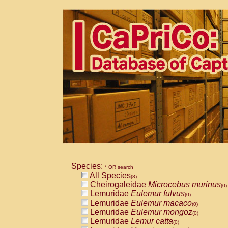
Species:
* OR search
All Species
(8)
Cheirogaleidae
Microcebus murinus
(0)
Lemuridae
Eulemur fulvus
(0)
Lemuridae
Eulemur macaco
(0)
Lemuridae
Eulemur mongoz
(0)
Lemuridae
Lemur catta
(0)